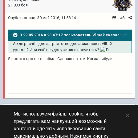
21 833 боя
Опубликовано:
30 май 2016, 11:58:14
#8
В 29.05.2016 в 23:47:17 пользователь Vlmak сказал:
А хде расчёт для заград. огня для авианосцев VIII - X
уровня? Или ещё не удосужились посчитать?
Я просто про него забыл. Сделаю потом. Когда-нибудь.
Подписчики
0
×
Мы используем файлы cookie, чтобы
предлагать вам наилучший возможный
ПЕРЕЙТИ К СПИСКУ ТЕМ
контент и сделать использование сайта
Флудилка
максимально удобным. Нажимая кнопку