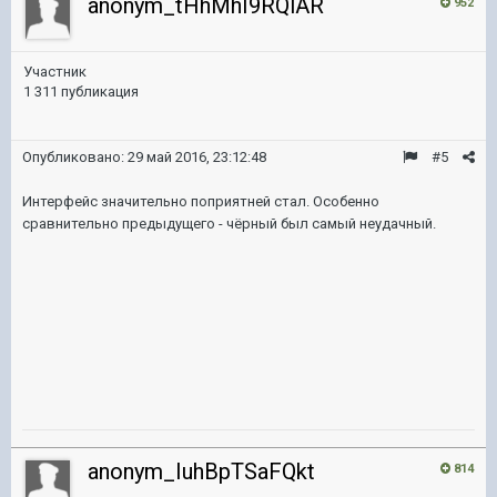
anonym_tHhMhI9RQlAR
952
Участник
1 311 публикация
Опубликовано:
29 май 2016, 23:12:48
#5
Интерфейс значительно поприятней стал. Особенно
сравнительно предыдущего - чёрный был самый неудачный.
anonym_IuhBpTSaFQkt
814