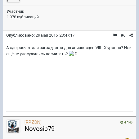
Участник
1 978 публикаций
Опубликовано:
29 май 2016, 23:47:17
#6
А хде расчёт для заград. огня для авианосцев VIII - X уровня? Или
ещё не удосужились посчитать?
[RPZDN]
4 145
Novosib79