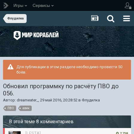
Игры
Сервисы
Флудилка
Для публикации в этом разделе необходимо провести 50
боёв.
Обновил программку по расчёту ПВО до
056.
Автор:
dreameater_
,
29 май 2016, 20:28:52
в
Флудилка
ПВО
авик
В этой теме 8 комментариев
[LESTA]
7 738