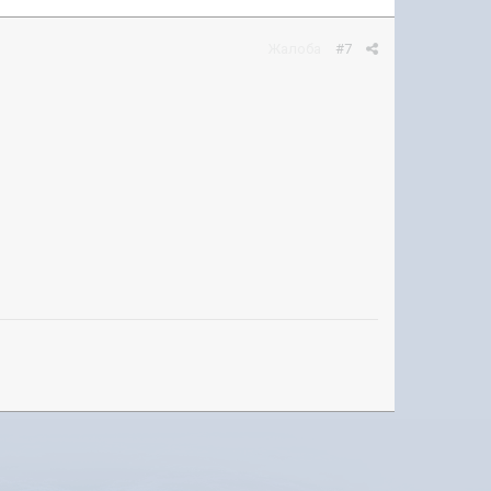
Жалоба
#7