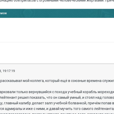
онацию боеприпасов с огромными человеческими жертвами. Прич
.
имое
, 19:17:19
 рассказывал мой коллега, который ещё в союзные времена служил
арковали только вернувшийся с похода учебный корабль мореходки
лейтенант решил показать, что он самый умный, и стоял над голово
ду, главный калибр делает залп учебной болванкой, причём попав в
тся адмиралы и иже с ними, и давай мучить того самого лейтенанта, 