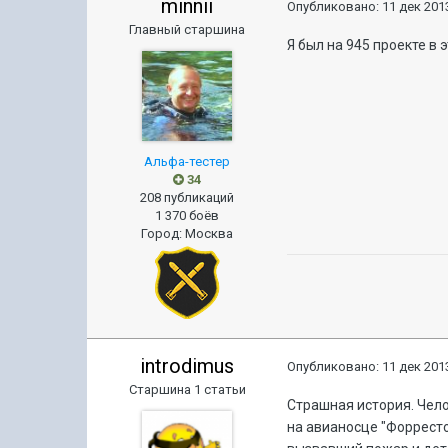
minnii
Опубликовано:
11 дек 2013
Главный старшина
Я был на 945 проекте в 
Альфа-тестер
34
208 публикаций
1 370 боёв
Город
:
Москва
introdimus
Опубликовано:
11 дек 2013
Старшина 1 статьи
Страшная история. Чел
на авианосце "Форрест