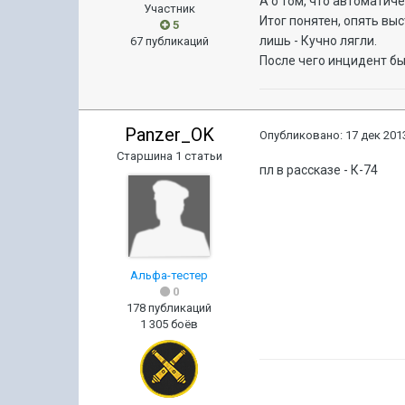
А о том, что автоматиче
Участник
Итог понятен, опять вы
5
лишь - Кучно лягли.
67 публикаций
После чего инцидент бы
Panzer_OK
Опубликовано:
17 дек 2013
Старшина 1 статьи
пл в рассказе - К-74
Альфа-тестер
0
178 публикаций
1 305 боёв