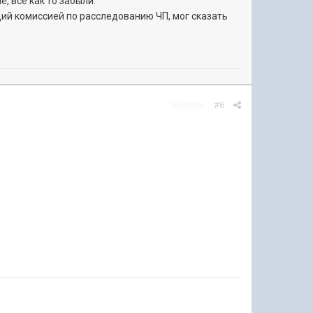
, все как то забыли.
ющий комиссией по расследованию ЧП, мог сказать
Жалоба
#6