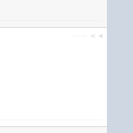
Жалоба
#2