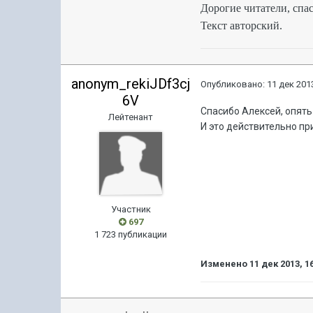
Дорогие читатели, спас
Текст авторский.
anonym_rekiJDf3cj
Опубликовано:
11 дек 2013
6V
Спасибо Алексей, опят
Лейтенант
И это действительно пр
Участник
697
1 723 публикации
Изменено
11 дек 2013, 1