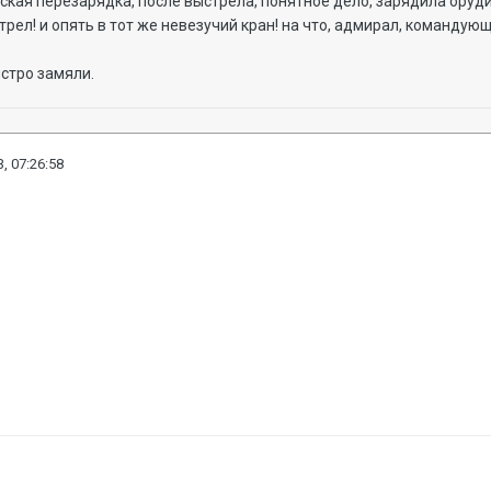
ская перезарядка, после выстрела, понятное дело, зарядила орудие
стрел! и опять в тот же невезучий кран! на что, адмирал, команду
стро замяли.
, 07:26:58