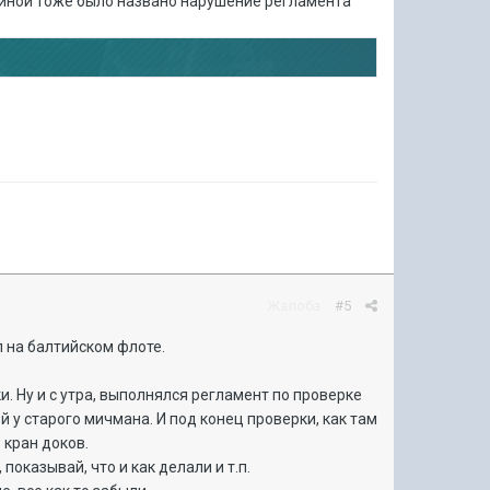
иной тоже было названо нарушение регламента
Жалоба
#5
 на балтийском флоте.
. Ну и с утра, выполнялся регламент по проверке
й у старого мичмана. И под конец проверки, как там
 кран доков.
показывай, что и как делали и т.п.