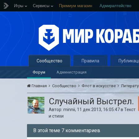
Игры
Сервисы
Премиум магазин
Адмиралтейство
Сообщество
Правила
Публикац
Форум
Администрация
Главная
Сообщество
Флот в искусстве
Литерат
Случайный Выстрел.
Автор:
minnii
,
11 дек 2013, 16:05:47
в
Текст
и стихи
В этой теме 7 комментариев