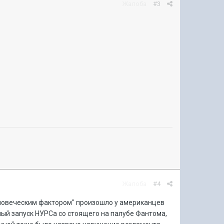
Жалоба
#3
Жалоба
#4
еловеческим фактором" произошло у американцев
ый запуск НУРСа со стоящего на палубе Фантома,