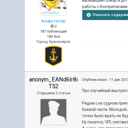
вызвавший пожар и дет
работы с боеприпасами
Показать содерж
Альфа-тестер
2
187 публикаций
183 боя
Город
:
Красноярск
anonym_EANd6Ir8i
Опубликовано:
11 дек 2013
T52
Про случайный выстрел
Старшина 2 статьи
Рядом с их судном прип
боевой части. Молодой 
точно было врать не бу
Ну понятно, ЧП!, слетаю