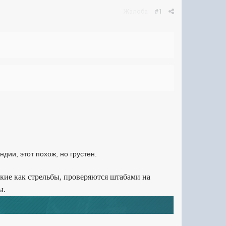
Жалоба
#1
дии, этот похож, но грустен.
кие как стрельбы, проверяются штабами на
ы.