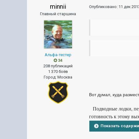
minnii
Опубликовано:
11 дек 2013
Главный старшина
Альфа-тестер
34
208 публикаций
1 370 боёв
Город
:
Москва
Вот думал, куда размест
Подводные лодки, пере
готовность к этому вы
Показать содерж