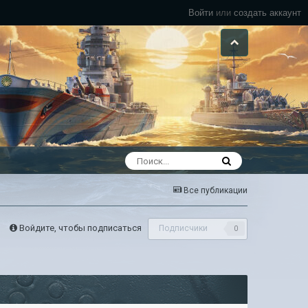
Войти
или
создать аккаунт
Все публикации
Войдите, чтобы подписаться
Подписчики
0