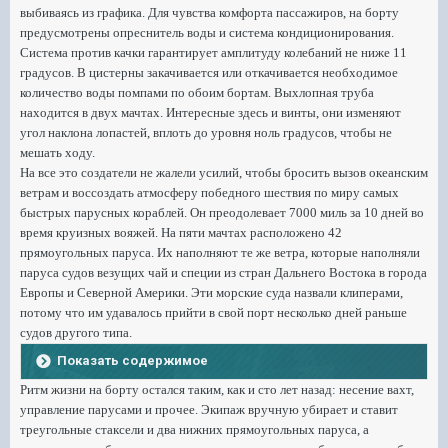
выбиваясь из графика. Для чувства комфорта пассажиров, на борту
предусмотрены опреснитель воды и система кондиционирования.
Система против качки гарантирует амплитуду колебаний не ниже 11
градусов. В цистерны закачивается или откачивается необходимое
количество воды помпами по обоим бортам. Выхлопная труба
находится в двух мачтах. Интересные здесь и винты, они изменяют
угол наклона лопастей, вплоть до уровня ноль градусов, чтобы не
мешать ходу.
На все это создатели не жалели усилий, чтобы бросить вызов океанским
ветрам и воссоздать атмосферу победного шествия по миру самых
быстрых парусных кораблей. Он преодолевает 7000 миль за 10 дней во
время круизных вояжей. На пяти мачтах расположено 42
прямоугольных паруса. Их наполняют те же ветра, которые наполняли
паруса судов везущих чай и специи из стран Дальнего Востока в города
Европы и Северной Америки. Эти морские суда назвали клиперами,
потому что им удавалось прийти в свой порт несколько дней раньше
судов другого типа.
Показать содержимое
Ритм жизни на борту остался таким, как и сто лет назад: несение вахт,
управление парусами и прочее. Экипаж вручную убирает и ставит
треугольные стаксели и два нижних прямоугольных паруса, а