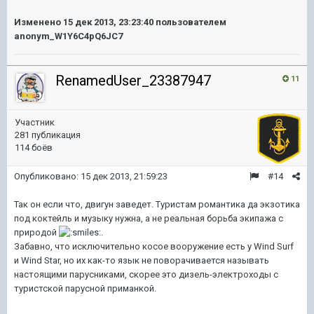
Изменено
15 дек 2013, 23:23:40
пользователем
anonym_W1Y6C4pQ6JC7
RenamedUser_23387947
11
Участник
281 публикация
114 боёв
Опубликовано:
15 дек 2013, 21:59:23
#14
Так он если что, двигун заведет. Туристам романтика да экзотика
под коктейль и музыку нужна, а не реальная борьба экипажа с
природой
.
Забавно, что исключительно косое вооружение есть у Wind Surf
и Wind Star, но их как-то язык не поворачивается называть
настоящими парусниками, скорее это дизель-электроходы с
туристской парусной приманкой.