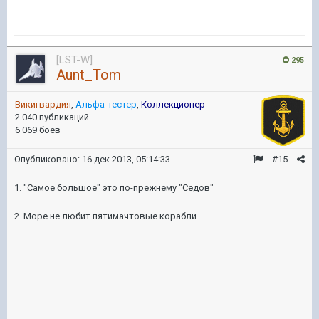
[LST-W]
295
Aunt_Tom
Викигвардия
,
Альфа-тестер
,
Коллекционер
2 040 публикаций
6 069 боёв
Опубликовано:
16 дек 2013, 05:14:33
#15
1. "Самое большое" это по-прежнему "Седов"
2. Море не любит пятимачтовые корабли...