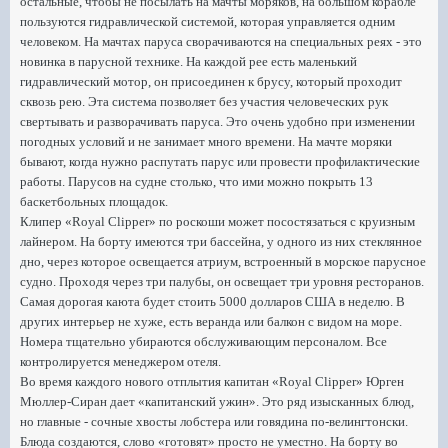
остальные, чтобы не посылать на мачты моряков, на большом корабле
пользуются гидравлической системой, которая управляется одним
человеком. На мачтах паруса сворачиваются на специальных реях - это
новинка в парусной технике. На каждой рее есть маленький
гидравлический мотор, он присоединен к брусу, который проходит
сквозь рею. Эта система позволяет без участия человеческих рук
свертывать и разворачивать паруса. Это очень удобно при изменении
погодных условий и не занимает много времени. На мачте моряки
бывают, когда нужно распутать парус или провести профилактические
работы. Парусов на судне столько, что ими можно покрыть 13
баскетбольных площадок.
Клипер «Royal Clipper» по роскоши может посостязаться с круизным
лайнером. На борту имеются три бассейна, у одного из них стеклянное
дно, через которое освещается атриум, встроенный в морское парусное
судно. Проходя через три палубы, он освещает три уровня ресторанов.
Самая дорогая каюта будет стоить 5000 долларов США в неделю. В
других интерьер не хуже, есть веранда или балкон с видом на море.
Номера тщательно убираются обслуживающим персоналом. Все
контролируется менеджером отеля.
Во время каждого нового отплытия капитан «Royal Clipper» Юрген
Мюллер-Сиран дает «капитанский ужин». Это ряд изысканных блюд,
но главные - сочные хвосты лобстера или говядина по-велингтонски.
Блюда создаются, слово «готовят» просто не уместно. На борту во