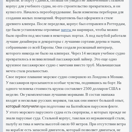
корабли. В порту Гданьск, Польша он увидел не законченный стальной
корпус для учебного судна, но его строительство прекратилось, и он
купил его. Началось переоборудование. Были изменены переборки для
создания жилых помещений. Форштевень был оформлен в стиле
древнего клипера. После переделки, корпус был отправлен в Роттердам,
где были установлены огромные
мачты
на шарнирах, чтобы можно
было пройти под мостами в некоторых портах. А под палубой работали
лучшие дизайнеры и декораторы с лучшими сортами дерева и ткани,
собранными со всей Европы. Они создали роскошный интерьер,
которого никогда не было на клиперах. Через 14 месяцев учебное судно
превратилось в великолепный пассажирский лайнер. Это еще одно
круизное пассажирское судно с мачтами вместо труб. Мальчишеская
мечта стала реальностью.
Свое первое плавание морское судно совершило из Лондона в Монако.
У пассажиров просыпаются особые чувства, поднявшись на борт. На
одного человека стоимость круиза составляет 2500 долларов США в
неделю. Он укомплектован лучшими моряками. В состав экипажа
входят и несколько русских моряков, так как они имеют большой опыт,
который получили
при подготовке на Балтийском парусном флоте.
У этого морского парусного судна есть сюрпризы, о которых прежде не
знали парусные суда. Стальной корпус, такелаж из нержавеющей стали,
палубу из тика и мачты высотой около 60 метров. При отсутствии ветра
на корабле есть запасной двигатель, который позволяет двигаться, не