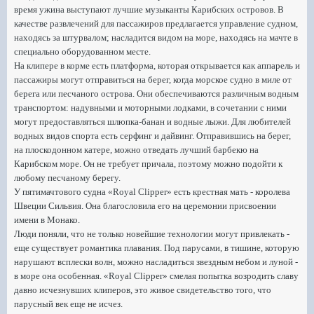
время ужина выступают лучшие музыканты Карибских островов. В
качестве развлечений для пассажиров предлагается управление судном,
находясь за штурвалом; насладится видом на море, находясь на мачте в
специально оборудованном месте.
На клипере в корме есть платформа, которая открывается как аппарель и
пассажиры могут отправиться на берег, когда морское судно в миле от
берега или песчаного острова. Они обеспечиваются различным водным
транспортом: надувными и моторными лодками, в сочетании с ними
могут предоставляться шлюпка-банан и водные лыжи. Для любителей
водных видов спорта есть серфинг и дайвинг. Отправившись на берег,
на плоскодонном катере, можно отведать лучший барбекю на
Карибском море. Он не требует причала, поэтому можно подойти к
любому песчаному берегу.
У пятимачтового судна «Royal Clipper» есть крестная мать - королева
Швеции Сильвия. Она благословила его на церемонии присвоении
имени в Монако.
Люди поняли, что не только новейшие технологии могут привлекать -
еще существует романтика плавания. Под парусами, в тишине, которую
нарушают всплески волн, можно насладиться звездным небом и луной -
в море она особенная. «Royal Clipper» смелая попытка возродить славу
давно исчезнувших клиперов, это живое свидетельство того, что
парусный век еще не исчез.