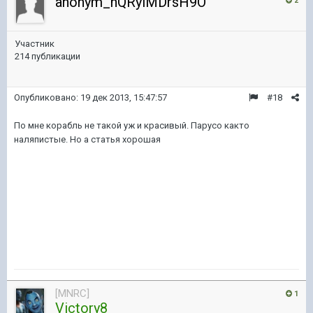
anonym_hQRylMDrsH9O
2
Участник
214 публикации
Опубликовано:
19 дек 2013, 15:47:57
#18
По мне корабль не такой уж и красивый. Парусо както
наляпистые. Но а статья хорошая
[MNRC]
1
Victory8