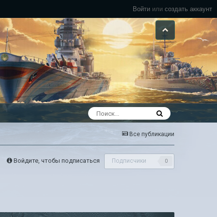
Войти
или
создать аккаунт
Все публикации
Войдите, чтобы подписаться
Подписчики
0