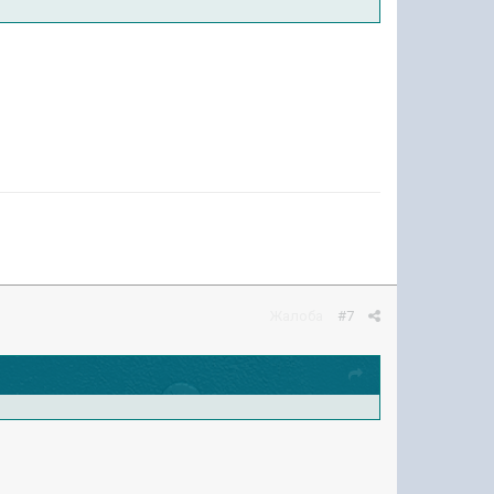
Жалоба
#7