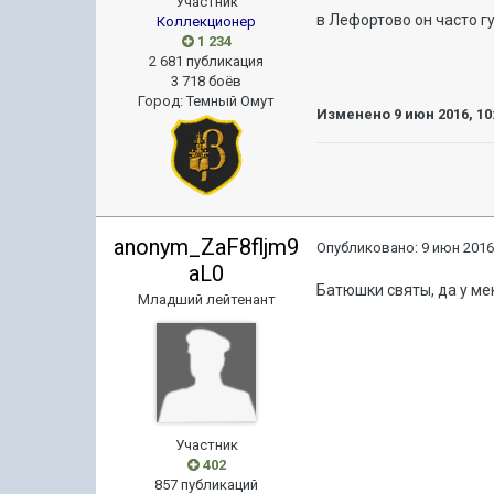
Участник
в Лефортово он часто г
Коллекционер
1 234
2 681 публикация
3 718 боёв
Город
:
Темный Омут
Изменено
9 июн 2016, 10
anonym_ZaF8fljm9
Опубликовано:
9 июн 2016
aL0
Батюшки святы, да у ме
Младший лейтенант
Участник
402
857 публикаций