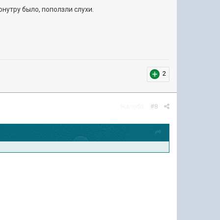
онутру было, поползли слухи.
2
Жалоба
#8