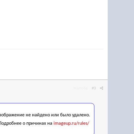
Жалоба
#3