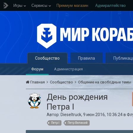
Игры
Сервисы
Премиум магазин
Адмиралтейство
Сообщество
Правила
Публикац
Форум
Администрация
Главная
Сообщество
Общение на свободные темы
День рождения
Петра I
Автор:
Dieseltruck
,
9 июн 2016, 10:36:24
в
Фл
Петр I
Петр Великий