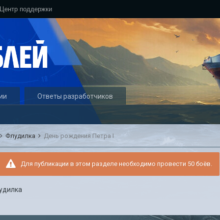
Центр поддержки
ии
Ответы разработчиков
Флудилка
День рождения Петра I
Для публикации в этом разделе необходимо провести 50 боёв.
удилка