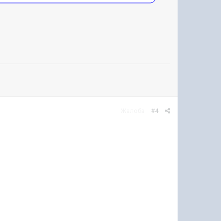
Жалоба
#4