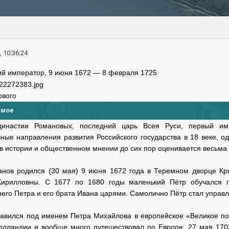
, 10:36:24
кий император, 9 июня 1672 — 8 февраля 1725
рвого
имое
инастии Романовых, последний царь Всея Руси, первый имп
ые направления развития Российского государства в 18 веке, од
I в истории и общественном мнении до сих пор оценивается весьма
анов родился (30 мая) 9 июня 1672 года в Теремном дворце Кр
ирилловны. С 1677 по 1680 годы маленький Пётр обучался гр
его Петра и его брата Ивана царями. Самолично Пётр стал управля
правился под именем Петра Михайлова в европейское «Великое по
олландии и вообще много путешествовал по Европе. 27 мая 1703