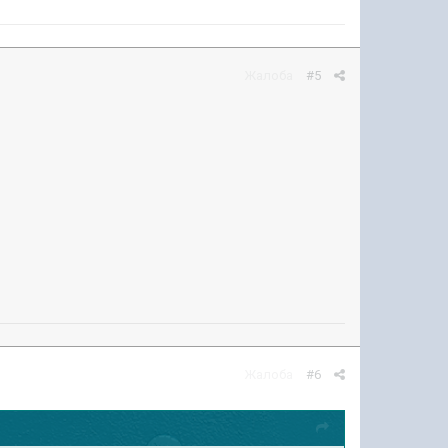
Жалоба
#5
Жалоба
#6