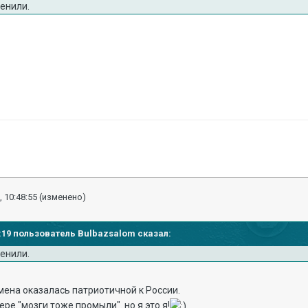
енили.
, 10:48:55
(изменено)
46:19 пользователь Bulbazsalom сказал:
енили.
дмена оказалась патриотичной к России.
ре "мозги тоже промыли". но я это я!