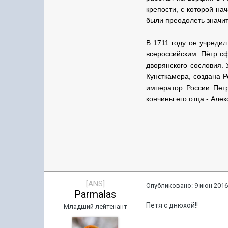
крепости, c которой на
были преодолеть значит
В 1711 году он учреди
всероссийским. Пётр с
дворянского сословия. 
Кунсткамера, создана Р
император России Петр
кончины его отца - Але
[ANS]
Опубликовано:
9 июн 2016
Parmalas
Петя с днюхой!!
Младший лейтенант