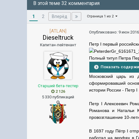
В этой теме 32 комментария
1
Вперёд
2
Страница 1 из 2
[ATLAN]
Опубликовано:
9 июн 2016
Dieseltruck
Петр I первый российс
Капитан-лейтенант
Полный титул Петра Пе
Показать содерж
Московский царь из д
сформировавший основн
Старший бета-тестер
истории России - Петр 
2 126
5 330 публикаций
Петр I Алексеевич Ром
Романова и Натальи К
провозглашение 10-летн
В 1697 году Пётр I от
работал на верфях в Г