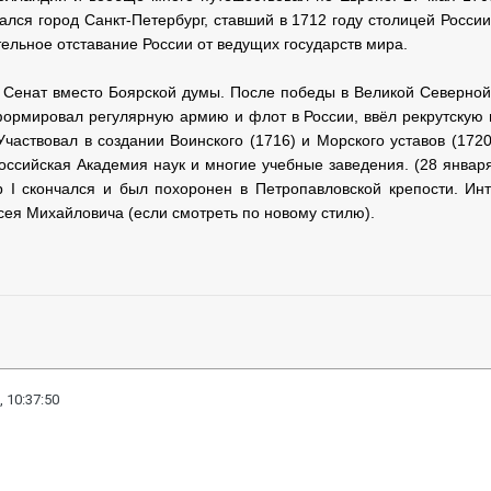
чался город Санкт-Петербург, ставший в 1712 году столицей Росс
ельное отставание России от ведущих государств мира.
л Сенат вместо Боярской думы. После победы в Великой Северной
формировал регулярную армию и флот в России, ввёл рекрутскую 
Участвовал в создании Воинского (1716) и Морского уставов (172
оссийская Академия наук и многие учебные заведения. (28 январ
 I скончался и был похоронен в Петропавловской крепости. Инт
ксея Михайловича (если смотреть по новому стилю).
, 10:37:50