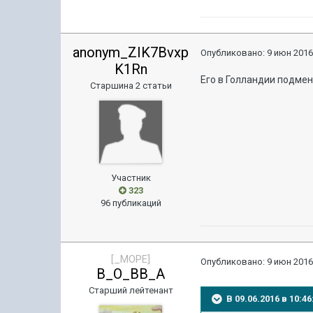
anonym_ZIK7Bvxp
Опубликовано:
9 июн 2016
K1Rn
Его в Голландии подмен
Старшина 2 статьи
Участник
323
96 публикаций
[_MOPE]
Опубликовано:
9 июн 2016
B_O_BB_A
Старший лейтенант
В 09.06.2016 в 10: