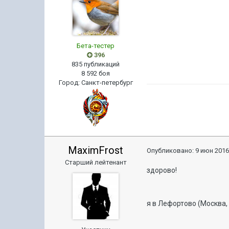
Бета-тестер
396
835 публикаций
8 592 боя
Город
:
Санкт-петербург
MaximFrost
Опубликовано:
9 июн 2016
Старший лейтенант
здорово!
я в Лефортово (Москва,