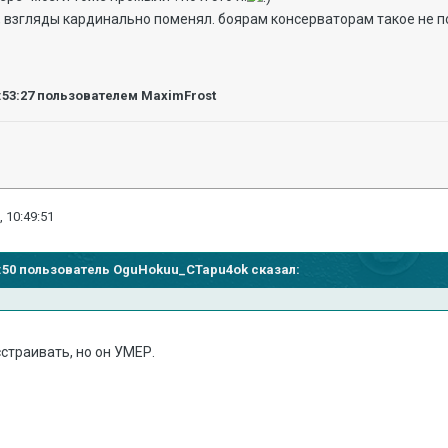
а, взгляды кардинально поменял. боярам консерваторам такое не п
:53:27
пользователем MaximFrost
, 10:49:51
37:50 пользователь OguHokuu_CTapu4ok сказал:
сстраивать, но он УМЕР.