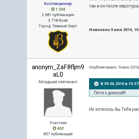
Коллекционер
так и он после евротур
1 234
2 681 публикация
3 718 боёв
Город
:
Темный Омут
Изменено
9 июн 2016, 10
anonym_ZaF8fljm9
Опубликовано:
9 июн 2016
aL0
Младший лейтенант
В 09.06.2016 в 10:
Петя с днюхой!!
Не хотелось бы Тебя ра
Участник
402
857 публикаций