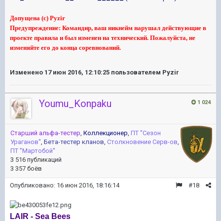
Допущена (с) Pyzir
Предупреждение: Командир, ваш никнейм нарушал действующие в
проекте правила и был изменен на технический. Пожалуйста, не
изменяйте его до конца соревнований.
Изменено
17 июн 2016, 12:10:25
пользователем Pyzir
Youmu_Konpaku
1 024
Старший альфа-тестер
,
Коллекционер
,
ПТ ''Сезон
Ураганов''
,
Бета-тестер кланов
,
Столкновение Серв-ов
,
ПТ ''Мартобой''
3 516 публикаций
3 357 боёв
Опубликовано:
16 июн 2016, 18:16:14
#18
LAIR - Sea Bees