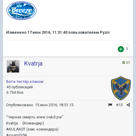
Изменено
17 июн 2016, 11:31:40
пользователем Pyzir
1
Kvatrja
27
Бета-тестер кланов
45 публикаций
6 754 боя
Опубликовано:
15 июн 2016, 18:51:13
#13
"Черная смерть www oskd pw"
Kvatrja (Командир)
AKULAK0T (зам. командира)
Apostol358