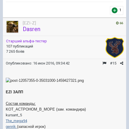
1
[EZI-Z]
66
Dasren
Старший альфа-тестер
107 публикаций
7 265 боёв
Опубликовано:
16 июн 2016, 09:34:42
#15
EZI ЗАЛП
Состав команды:
KOT_ACTPOHOM_B_MOPE (зам. командира)
kursant_5
The_mega94
genrik
(запасной игрок)