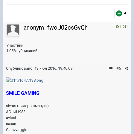
4
anonym_fwoU02csGvQh
1 041
Участник
1 058 публикаций
Опубликовано:
13 июн 2016, 19:40:09
#5
SMILE GAMING
sivrus (лидер команды)
ADevil1982
avicci
naxan
Caravvaggio