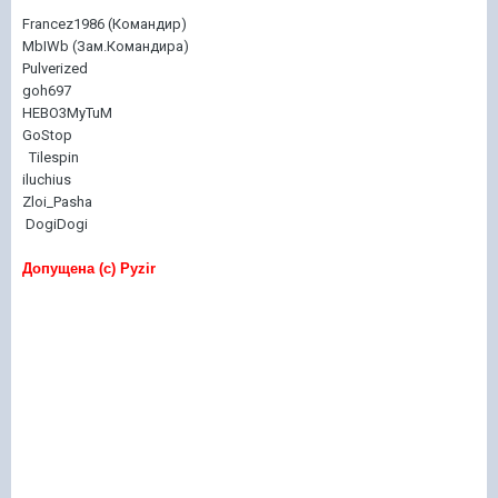
Francez1986 (Командир)
MbIWb (Зам.Командира)
Pulverized
goh697
HEBO3MyTuM
GoStop
Tilespin
iluchius
Zloi_Pasha
DogiDogi
Допущена (с) Pyzir