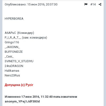
Опубликовано:
15 июн 2016, 20:37:30
#14
HYPERBOREA
A6APuC (Командир)
P_I_R_A_T__ (зам. командира) ​
Gringo116
_JAXONN_
BUFFONIDZE
_Casi_
SVINETS_V_STUDIYU
24ruDRAGON
Halikarnas
Nero23Rus
Допущена (с) Pyzir
Изменено
17 июн 2016, 11:32:40
пользователем
anonym_YPej1JdF30Od