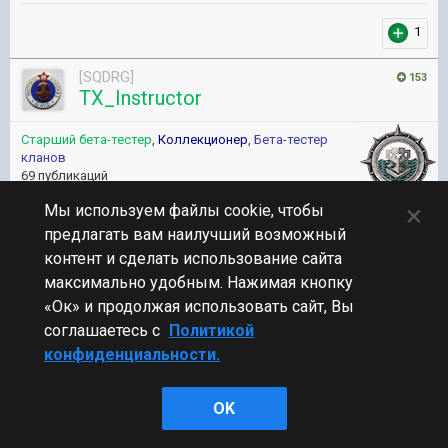
1
[SQDRG]
153
TX_Instructor
Старший бета-тестер
,
Коллекционер
,
Бета-тестер
кланов
69 публикаций
34 339 боёв
×
Мы используем файлы cookie, чтобы
Опубликовано:
16 июн 2016, 19:13:52
#20
предлагать вам наилучший возможный
контент и сделать использование сайта
максимально удобным. Нажимая кнопку
[sMILE GAMING] DRAGONS BLACK
«Ок» и продолжая использовать сайт, Вы
соглашаетесь с
Политикой
конфиденциальности.
Состав команды:
TX_Instructor
(лидер команды)
OK
__Fairy
(заместитель)
TomatoRum