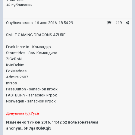
42 публикации
Опубликовано:
16 июн 2016, 18:54:29
#19
SMILE GAMING DRAGONS AZURE
Frvnk1nste1n - Командир
Stormtides - Зам Командира
ZiGeRoN
KvinDekim
FoxMadnes
Admiral2687
mrTos
PaseButton - запасной игрок
FASTBURN - запасной игрок
Norwegen - запасной игрок
Допущена (с) Pyzir
Изменено
17 июн 2016, 11:42:52
пользователем
anonym_bP7qaRQbKqi5