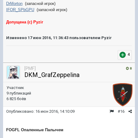
DrMorton
(запасной игрок)
IFOR_SPbGPU
(запасной игрок)
Допущена (с) Pyzir
Изменено
17 июн 2016, 11:36:43
пользователем Pyzir
4
[PMF]
8
DKM_GrafZeppelina
Участник
9 публикаций
6 825 боёв
Опубликовано:
16 июн 2016, 14:10:09
#16
FOGFL Опаленные Палычем