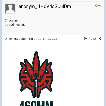
anonym_JHdV4sGUulDm
94
Участник
78 публикаций
Опубликовано:
15 июн 2016, 17:20:23
#10