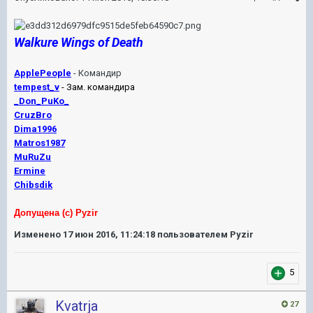
Walkure Wings of Death
ApplePeople
- Командир
tempest_v
- Зам. командира
_Don_PuKo_
CruzBro
Dima1996
Matros1987
MuRuZu
Ermine
Chibsdik
Допущена (с) Pyzir
Изменено
17 июн 2016, 11:24:18
пользователем Pyzir
5
Kvatrja
27