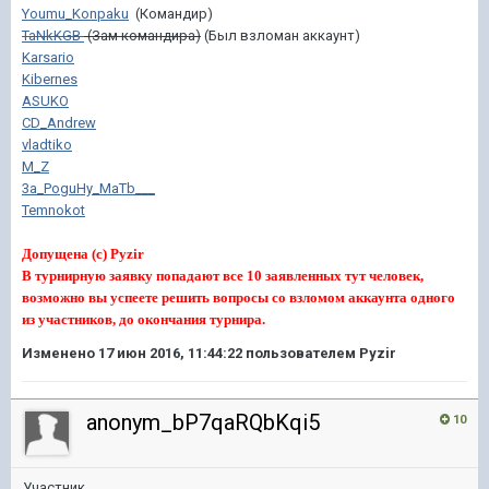
Youmu_Konpaku
(Командир)
TaNkKGB
(Зам командира)
(Был взломан аккаунт)
Karsario
Kibernes
ASUKO
CD_Andrew
vladtiko
M_Z
3a_PoguHy_MaTb___
Temnokot
Допущена (с) Pyzir
В турнирную заявку попадают все 10 заявленных тут человек,
возможно вы успеете решить вопросы со взломом аккаунта одного
из участников, до окончания турнира.
Изменено
17 июн 2016, 11:44:22
пользователем Pyzir
anonym_bP7qaRQbKqi5
10
Участник