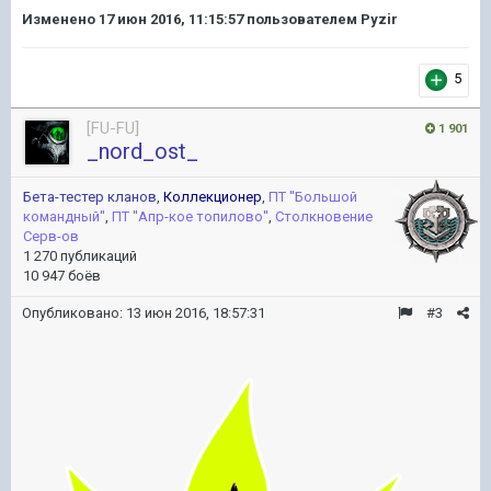
Изменено
17 июн 2016, 11:15:57
пользователем Pyzir
5
[FU-FU]
1 901
_nord_ost_
Бета-тестер кланов
,
Коллекционер
,
ПТ ''Большой
командный''
,
ПТ ''Апр-кое топилово''
,
Столкновение
Серв-ов
1 270 публикаций
10 947 боёв
Опубликовано:
13 июн 2016, 18:57:31
#3