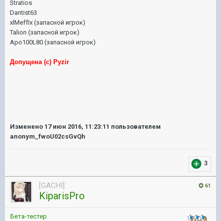
Stratios
Dantist63
xlMeffIx (запасной игрок)
Talion
(запасной игрок)
Apo100L80
(запасной игрок)
Допущена (с) Pyzir
Изменено
17 июн 2016, 11:23:11
пользователем
anonym_fwoU02csGvQh
3
[GACHI]
61
KiparisPro
Бета-тестер