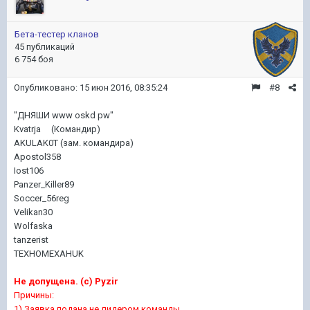
Бета-тестер кланов
45 публикаций
6 754 боя
Опубликовано:
15 июн 2016, 08:35:24
#8
"ДНЯШИ www oskd pw"
Kvatrja (Командир)
AKULAK0T (зам. командира)
Apostol358
Iost106
Panzer_Killer89
Soccer_56reg
Velikan30
Wolfaska
tanzerist
TEXHOMEXAHUK
Не допущена. (с) Pyzir
Причины:
1) Заявка подана не лидером команды