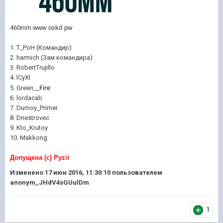
460mm
www oskd pw
1. T_РоН (Командир)
2. harmich (Зам командира)
3. RobertTrujillo
4. lCyXl
Fire
5. Green__
6. lordacab
7. Durnoy_Primer
8. Dnestrovec
9. Kto_Krutoy
10. Makkong
Допущена (с) Pyzir
Изменено
17 июн 2016, 11:30:10
пользователем
anonym_JHdV4sGUulDm
1