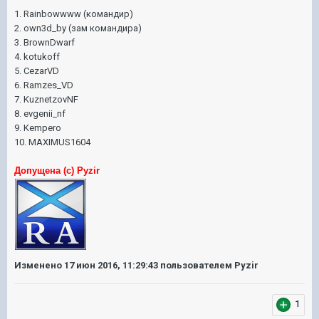
1. Rainbowwww (командир)
2. own3d_by (зам командира)
3.
BrownDwarf
4. kotukoff
5. CezarVD
6. Ramzes_VD
7. KuznetzovNF
8. evgenii_nf
9.
Kempero
10.
MAXIMUS1604
Допущена (с) Pyzir
Изменено
17 июн 2016, 11:29:43
пользователем Pyzir
1