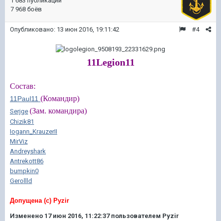
1 683 публикации
7 968 боёв
Опубликовано:
13 июн 2016, 19:11:42
#4
11Legion11
Состав:
(
Командир)
11Paul11
(
Зам. командира)
Serjge
Chizik81
Iogann_KrauzerII
MirViz
Andreyshark
Antrekott86
bumpkin0
Gerollld
Допущена (с) Pyzir
Изменено
17 июн 2016, 11:22:37
пользователем Pyzir