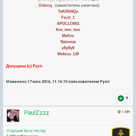
_Vidocq_
(заместитель капитана)
TeKiRiNQa
Fecit_1
APOLLO001
five_two_two
Mellss
Natsmar
y8y8y8
Mebius_LW
Допущена (с) Pyzir
Изменено
17 июн 2016, 11:16:15
пользователем Pyzir
9
PaulZzzz
1 389
Старший бета-тестер