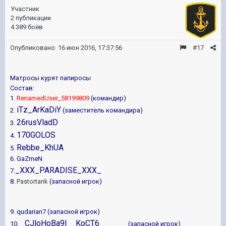
Участник
2 публикации
4 389 боёв
Опубликовано:
16 июн 2016, 17:37:56
#17
Матросы курят папиросы
Состав:
1.
RenamedUser_58199809
(командир
)
iTz_ArKaDiY
2.
(заместитель командира)
26rusVladD
3.
170GOLOS
4.
Rebbe_KhUA
5.
6.
GaZmeN
_XXX_PARADISE_XXX_
7.
8.
Pastortank
(запасной игрок)
9. qudarian7
(запасной игрок)
_CJloHoBa9l__KoCT6______
10.
(запасной игрок)