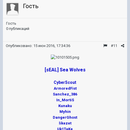
Гость
Гость
0 публикаций
Опубликовано:
15 июн 2016, 17:34:36
#11
[sEAL] Sea Wolves
CyberScout
ArmoredFist
Sanchez_386
In_MortiS
Kunaku
Myhin
DangerGhost
likezet
Uk1TaKe