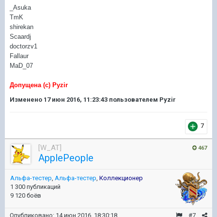
_Asuka
TmK
shirekan
Scaardj
doctorzv1
Fallaur
MaD_07
Допущена (с) Pyzir
Изменено
17 июн 2016, 11:23:43
пользователем Pyzir
7
[W_AT]
467
ApplePeople
Альфа-тестер
,
Альфа-тестер
,
Коллекционер
1 300 публикаций
9 120 боёв
Опубликовано:
14 июн 2016, 18:30:18
#7