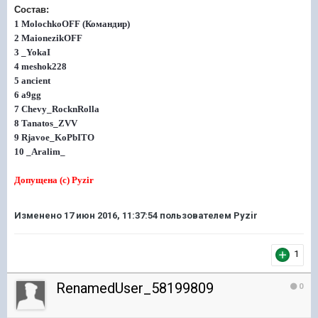
Состав:
1 MolochkoOFF
(Командир)
2 MaionezikOFF
3 _YokaI
4 meshok228
5 ancient
6 a9gg
7
Chevy_RocknRolla
8 Tanatos_ZVV
9 Rjavoe_KoPbITO
10 _Aralim_
Допущена (с) Pyzir
Изменено
17 июн 2016, 11:37:54
пользователем Pyzir
1
RenamedUser_58199809
0