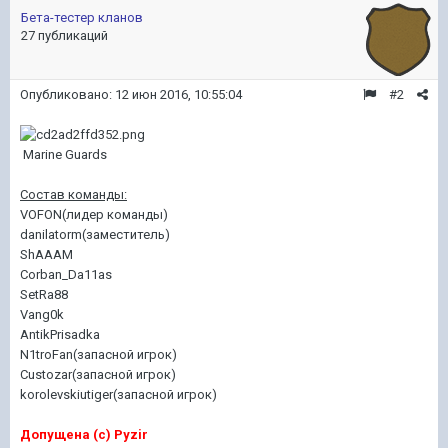
Бета-тестер кланов
27 публикаций
Опубликовано:
12 июн 2016, 10:55:04
#2
Marine Guards
Состав команды:
VOFON(лидер команды)
danilatorm(заместитель)
ShAAAM
Corban_Da11as
SetRa88
Vang0k
AntikPrisadka
N1troFan(запасной игрок)
Custozar(запасной игрок)
korolevskiutiger(запасной игрок)
Допущена (с) Pyzir