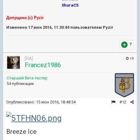
ShuraC5
Допущена (с) Pyzir
Изменено
17 июн 2016, 11:30:49
пользователем Pyzir
7
[RA]
19
Francez1986
Старший бета-тестер
54 публикации
Опубликовано:
15 июн 2016, 18:48:54
#12
Breeze Ice