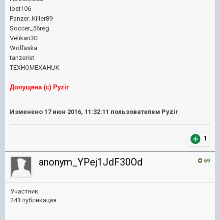
Iost106
Panzer_Killer89
Soccer_56reg
Velikan30
Wolfaska
tanzerist
TEXHOMEXAHUK
Допущена (с) Pyzir
Изменено
17 июн 2016, 11:32:11
пользователем Pyzir
1
anonym_YPej1JdF30Od
69
Участник
241 публикация