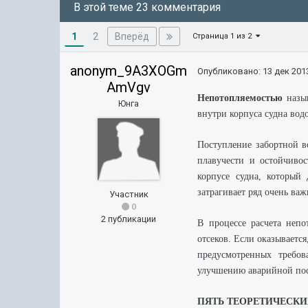
В этой теме 23 комментария
1
Вперёд
2
Страница 1 из 2
anonym_9A3XOGm
Опубликовано:
13 дек 2013
AmVgv
Непотопляемостью
назыв
Юнга
внутри корпуса судна во
Поступление забортной в
плавучести и остойчивос
корпусе судна, который
затрагивает ряд очень ва
Участник
0
2 публикации
В процессе расчета непо
отсеков. Если оказываетс
предусмотренных требов
улучшению аварийной пос
ПЯТЬ ТЕОРЕТИЧЕСКИ