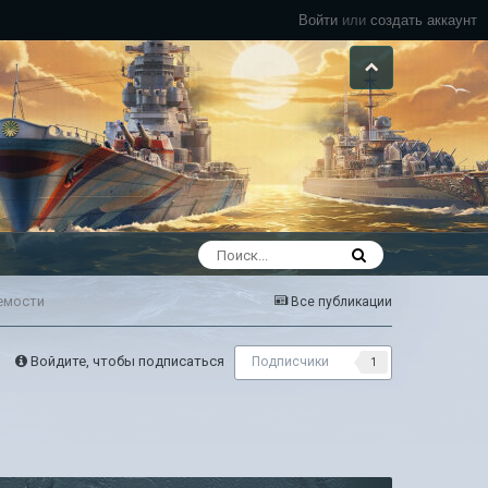
Войти
или
создать аккаунт
емости
Все публикации
Войдите, чтобы подписаться
Подписчики
1