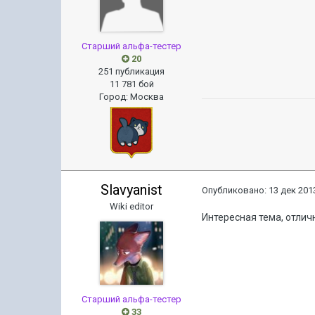
Старший альфа-тестер
20
251 публикация
11 781 бой
Город
:
Москва
Slavyanist
Опубликовано:
13 дек 2013
Wiki editor
Интересная тема, отли
Старший альфа-тестер
33