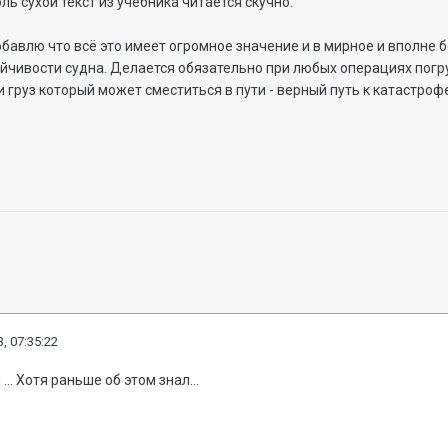
ль сухой текст из учебника читается скучно.
бавлю что всё это имеет огромное значение и в мирное и вполне 
йчивости судна. Делается обязательно при любых операциях погру
 груз который может сместиться в пути - верный путь к катастроф
, 07:35:22
.. Хотя раньше об этом знал...