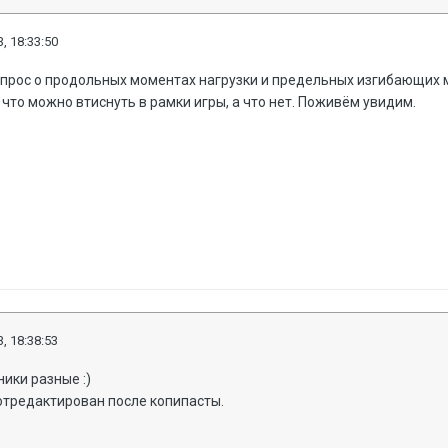
, 18:33:50
прос о продольных моментах нагрузки и предельных изгибающих м
что можно втиснуть в рамки игры, а что нет. Поживём увидим.
, 18:38:53
ники разные :)
отредактирован после копипасты.