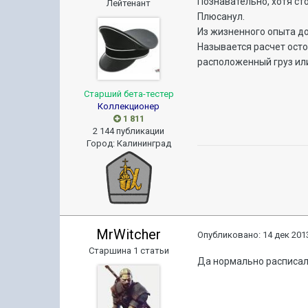
Познавательно, хотя сто
Лейтенант
Плюсанул.
Из жизненного опыта до
Называется расчет осто
расположенный груз или
Старший бета-тестер
Коллекционер
1 811
2 144 публикации
Город
:
Калининград
MrWitcher
Опубликовано:
14 дек 2013
Старшина 1 статьи
Да нормально расписал .