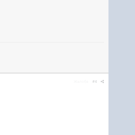
Жалоба
#4