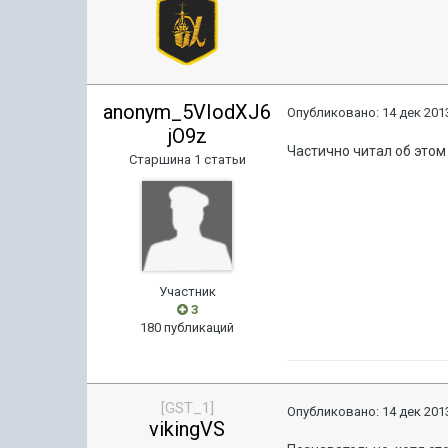
anonym_5VIodXJ6
Опубликовано:
14 дек 2013
jO9z
Частично читал об этом
Старшина 1 статьи
Участник
3
180 публикаций
[GST_1]
Опубликовано:
14 дек 2013
vikingVS