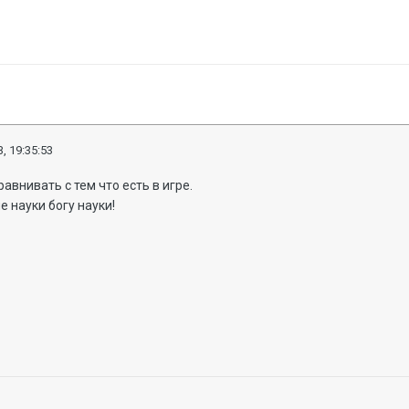
, 19:35:53
авнивать с тем что есть в игре.
е науки богу науки!