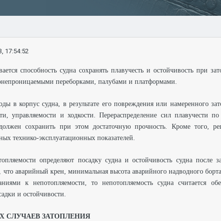
, 17:54:52
ается способность судна сохранять плавучесть и остойчивость при за
донепроницаемыми переборками, палубами и платформами.
оды в корпус судна, в результате его повреждения или намеренного за
ти, управляемости и ходкости. Перераспределение сил плавучести п
 должен сохранить при этом достаточную прочность. Кроме того, ре
жных технико-эксплуатационных показателей.
топляемости определяют посадку судна и остойчивость судна после 
я, что аварийный крен, минимальная высота аварийного надводного борта
аниями к непотопляемости, то непотопляемость судна считается о
адки и остойчивости.
Х СЛУЧАЕВ ЗАТОПЛЕНИЯ