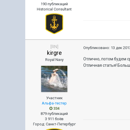
190 публикаций
Historical Consultant
[RN]
Опубликовано:
13 дек 2013
kirgre
Отлично, потом будем ср
Royal Navy
Отличная статья! Больш
Участник
Альфа-тестер
334
879 публикаций
3 911 боёв
Город
:
Санкт-Петербург