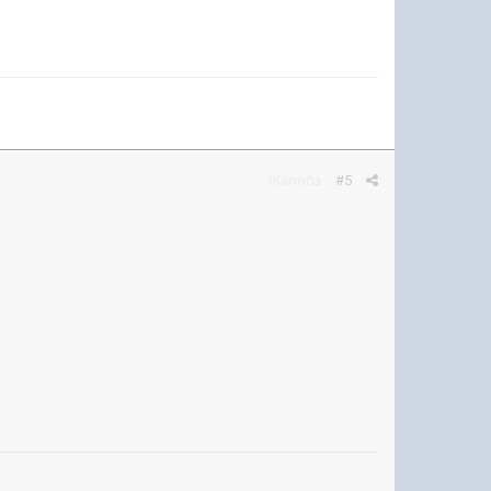
Жалоба
#5