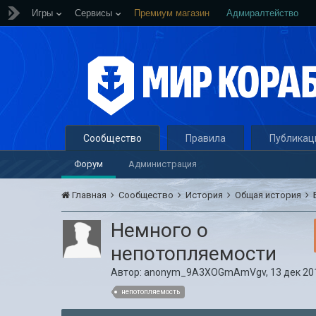
Игры
Сервисы
Премиум магазин
Адмиралтейство
Сообщество
Правила
Публикац
Форум
Администрация
Главная
Сообщество
История
Общая история
Немного о
непотопляемости
Автор:
anonym_9A3XOGmAmVgv
,
13 дек 20
непотопляемость