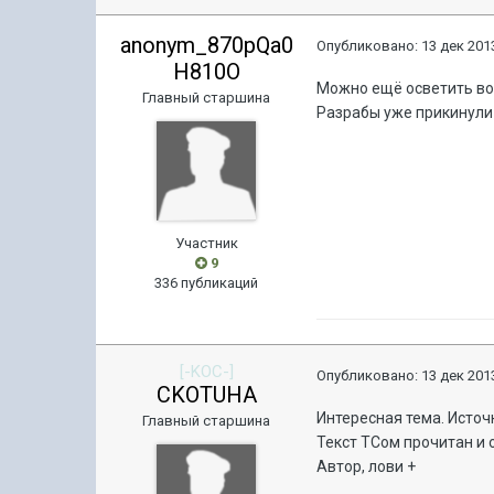
anonym_870pQa0
Опубликовано:
13 дек 2013
H810O
Можно ещё осветить во
Главный старшина
Разрабы уже прикинули 
Участник
9
336 публикаций
[-KOC-]
Опубликовано:
13 дек 2013
CKOTUHA
Интересная тема. Источ
Главный старшина
Текст ТСом прочитан и 
Автор, лови +