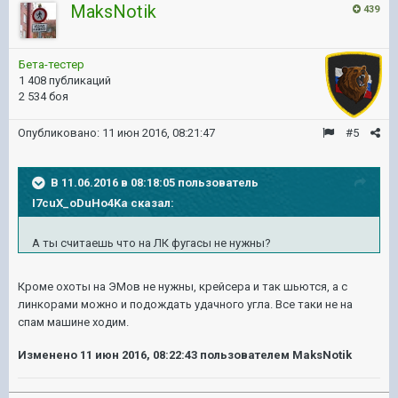
MaksNotik
439
Бета-тестер
1 408 публикаций
2 534 боя
Опубликовано:
11 июн 2016, 08:21:47
#5
В 11.06.2016 в 08:18:05 пользователь
I7cuX_oDuHo4Ka сказал:
А ты считаешь что на ЛК фугасы не нужны?
Кроме охоты на ЭМов не нужны, крейсера и так шьются, а с
линкорами можно и подождать удачного угла. Все таки не на
спам машине ходим.
Изменено
11 июн 2016, 08:22:43
пользователем MaksNotik