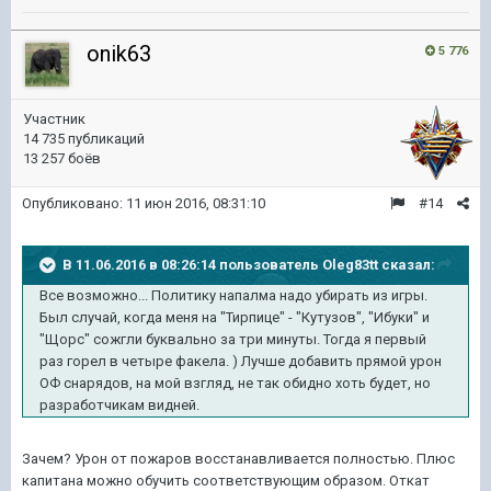
onik63
5 776
Участник
14 735 публикаций
13 257 боёв
Опубликовано:
11 июн 2016, 08:31:10
#14
В 11.06.2016 в 08:26:14 пользователь Oleg83tt сказал:
Все
возможно... Политику напалма надо убирать из игры.
Был случай, когда меня на "
Тирпице
" - "Кутузов", "
Ибуки
" и
"Щорс" сожгли буквально за три минуты. Тогда я первый
раз горел в четыре факела.
)
Лучше добавить прямой урон
ОФ
снарядов, на мой взгляд, не так обидно хоть будет, но
разработчикам видней.
Зачем? Урон от пожаров восстанавливается полностью. Плюс
капитана можно обучить соответствующим образом. Откат