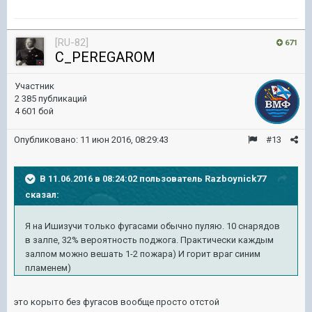
[RU-82]
671
C_PEREGAROM
Участник
2 385 публикаций
4 601 бой
Опубликовано:
11 июн 2016, 08:29:43
#13
В 11.06.2016 в 08:24:02 пользователь Razboynick77
сказал:
Я на Ишизучи только фугасами обычно пуляю. 10 снарядов
в залпе, 32% вероятность поджога. Практически каждым
залпом можно вешать 1-2 пожара) И горит враг синим
пламенем)
это корыто без фугасов вообще просто отстой