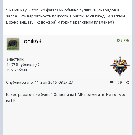
Я на Ишизучи только фугасами обычно пуляю. 10 снарядов в
залпе, 32% вероятность поджога. Практически каждым залпом
можно вешать 1-2 пожара) И горит враг синим пламенем)
onik63
5 776
Участник
14 735 публикаций
13 257 боёв
Опубликовано:
11 июн 2016, 08:24:27
#9
Какое расстояние было? Он мог и из ПМК поджигать. Не только
из ГК.