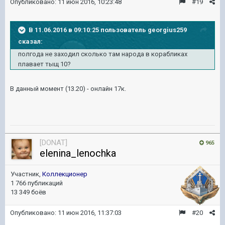
Опубликовано:
11 июн 2016, 10:23:48
#19
В 11.06.2016 в 09:10:25 пользователь georgius259
сказал:
полгода не заходил сколько там народа в корабликах
плавает тыщ 10?
В данный момент (13.20) - онлайн 17к.
[DONAT]
965
elenina_lenochka
Участник,
Коллекционер
1 766 публикаций
13 349 боёв
Опубликовано:
11 июн 2016, 11:37:03
#20