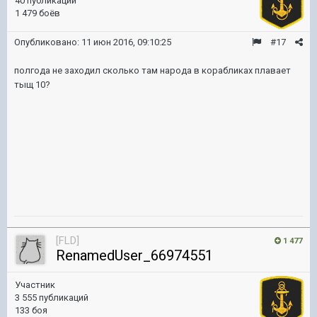
40 публикаций
1 479 боёв
Опубликовано:
11 июн 2016, 09:10:25
#17
полгода не заходил сколько там народа в корабликах плавает
тыщ 10?
[FLD]
1 477
RenamedUser_66974551
Участник
3 555 публикаций
133 боя