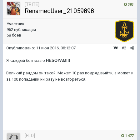
[TRITE]
383
RenamedUser_21059898
Участник
962 публикации
58 боёв
Опубликовано:
11 июн 2016, 08:12:07
#2
Я каждый боя юзаю
HESOYAM!!!
Великий рандом он такой. Может 10 раз подряд выйти, а может и
за 100 попаданий ни разу не возгореться.
[FLD]
1 477