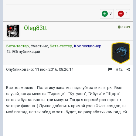
3
1
Oleg83tt
3 639
Бета-тестер
, Участник,
Бета-тестер
,
Коллекционер
12 936 публикаций
Опубликовано:
11 июн 2016, 08:26:14
#12
Все
возможно... Политику напалма надо убирать из игры. Был
случай, когда меня на "
Тирпице
" - "Кутузов", "
Ибуки
" и "Щорс"
сожгли буквально за три минуты. Тогда я первый раз горел в
четыре факела.
)
Лучше добавить прямой урон
ОФ
снарядов, на
мой взгляд, не так обидно хоть будет, но разработчикам видней.