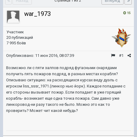
Назад
Вперёд
Страница 1 из 2
war_1973
15
Участник
20 публикаций
7 995 боёв
Опубликовано:
11 июн 2016, 08:07:39
#1
Возможно ли с пяти залпов подряд фугасными снарядами
получить пять пожаров подряд, в разных местах корабля?
Описываю ситуацию: на расходящихся курсах веду дуэль с
игроком liss_sssr_1971.(линкор нью йорк). Каждое попадание с
его стороны вызывает пожар. Если попадает в уже горящий
корабль- возникает еще одна точка пожара. Сам давно уже
линкоровод-ни разу такого не было. Можно это как то
проверить? Может чит какой нибудь?