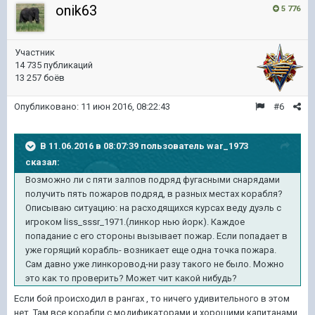
onik63
5 776
Участник
14 735 публикаций
13 257 боёв
Опубликовано:
11 июн 2016, 08:22:43
#6
В 11.06.2016 в 08:07:39 пользователь war_1973
сказал:
Возможно ли с пяти залпов подряд фугасными снарядами
получить пять пожаров подряд, в разных местах корабля?
Описываю ситуацию: на расходящихся курсах веду дуэль с
игроком liss_sssr_1971.(линкор нью йорк). Каждое
попадание с его стороны вызывает пожар. Если попадает в
уже горящий корабль- возникает еще одна точка пожара.
Сам давно уже линкоровод-ни разу такого не было. Можно
это как то проверить? Может чит какой нибудь?
Если бой происходил в рангах , то ничего удивительного в этом
нет. Там все корабли с модификаторами и хорошими капитанами