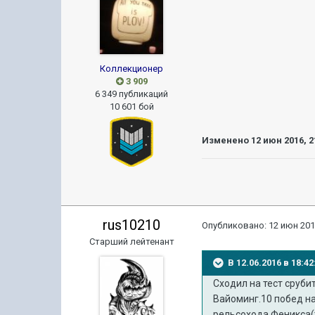
Коллекционер
3 909
6 349 публикаций
10 601 бой
Изменено
12 июн 2016, 2
rus10210
Опубликовано:
12 июн 201
Старший лейтенант
В 12.06.2016 в 18:4
Сходил на тест сруби
Вайоминг.10 побед на
рельсохода Феникса(т