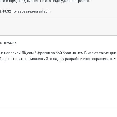
 что снаряд поднырнет, но это надо удачно стрелять.
8:49:32
пользователем arlecin
6, 18:54:57
нг неплохой ЛК,сам 6 фрагов за бой брал на нем.Бывают такие дни 
йсер потопить не можешь.Это надо у разработчиков спрашивать чт