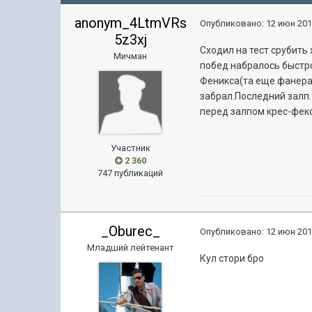
anonym_4LtmVRs
Опубликовано:
12 июн 201
5z3xj
Сходил на тест срубить
Мичман
побед набралось быстро
Феникса(та еще фанера)
забрал.Последний залп.
перед залпом крес-фек
Участник
2 360
747 публикаций
_Oburec_
Опубликовано:
12 июн 201
Младший лейтенант
Кул стори бро