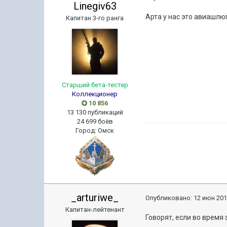
Linegiv63
Арта у нас это авиашлю
Капитан 3-го ранга
Старший бета-тестер
Коллекционер
10 856
13 130 публикаций
24 699 боёв
Город
:
Омск
_arturiwe_
Опубликовано:
12 июн 201
Капитан-лейтенант
Говорят, если во время