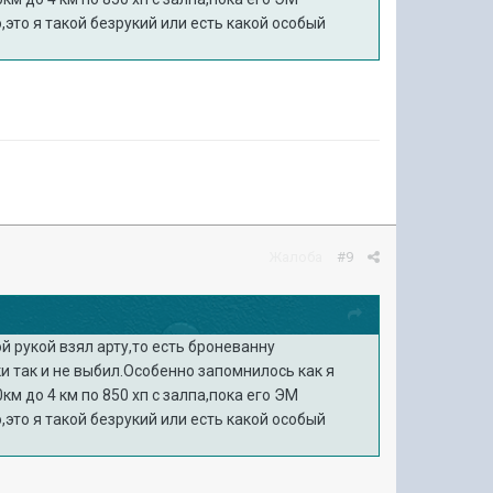
это я такой безрукий или есть какой особый
Жалоба
#9
й рукой взял арту,то есть броневанну
и так и не выбил.Особенно запомнилось как я
м до 4 км по 850 хп с залпа,пока его ЭМ
это я такой безрукий или есть какой особый