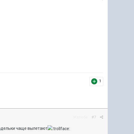
1
Жалоба
#7
итадельки чаще вылетают