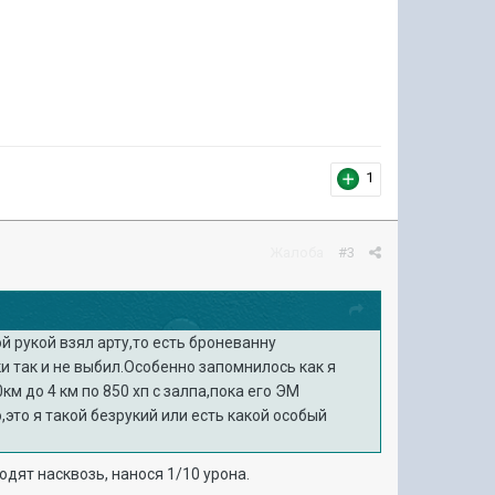
1
Жалоба
#3
й рукой взял арту,то есть броневанну
и так и не выбил.Особенно запомнилось как я
м до 4 км по 850 хп с залпа,пока его ЭМ
это я такой безрукий или есть какой особый
одят насквозь, нанося 1/10 урона.