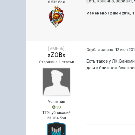
Есть, конечно, вариант,
6 532 боя
Изменено
12 июн 2016, 1
[VMF66]
Опубликовано:
12 июн 201
xZOBx
Есть такое у ЛК ,Вайоми
Старшина 1 статьи
да и в ближнем бою кре
Участник
30
179 публикаций
23 784 боя