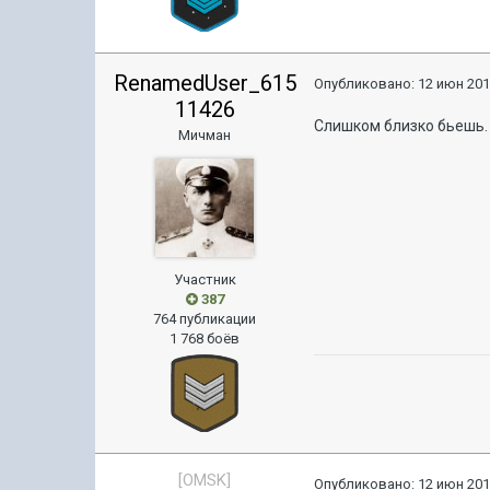
RenamedUser_615
Опубликовано:
12 июн 201
11426
Слишком близко бьешь.
Мичман
Участник
387
764 публикации
1 768 боёв
[OMSK]
Опубликовано:
12 июн 201