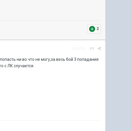
2
Жалоба
#4
попасть ни во что не могу,за весь бой 3 попадания
о с ЛК случается.