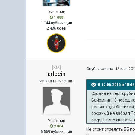
Участник
1 088
1 144 публикации
2 436 боёв
[KM]
Опубликовано:
12 июн 201
arlecin
Капитан-лейтенант
В 12.06.2016 в 18:4
Сходил на тест сруби
Вайоминг.10 побед на
рельсохода Феникса(т
союзный не забрал.По
секрет,типо сказать 
Участник
2 864
Не стоит стрелять ББ по
6 669 публикаций