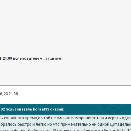
1:24:09
пользователем _arturiwe_
6, 20:21:38
2:02 пользователь konrat33 сказал:
ть халявного према,а чтоб не сильно заморачиваться и играть одно
бралось быстро и легко,но что примечательно ни одной цитадельк
а еще фанера)в борт под 90 градусов на сближении бил по КД с 10к