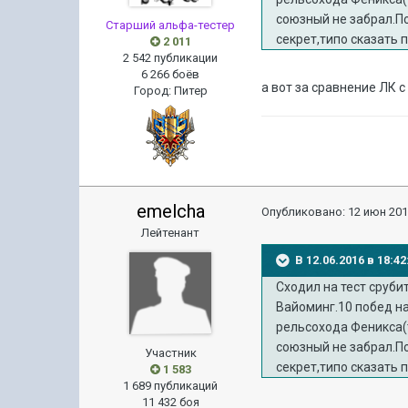
союзный не забрал.По
Старший альфа-тестер
секрет,типо сказать 
2 011
2 542 публикации
6 266 боёв
а вот за сравнение ЛК с
Город
:
Питер
emelcha
Опубликовано:
12 июн 201
Лейтенант
В 12.06.2016 в 18:4
Сходил на тест сруби
Вайоминг.10 побед на
рельсохода Феникса(т
союзный не забрал.По
Участник
секрет,типо сказать 
1 583
1 689 публикаций
11 432 боя