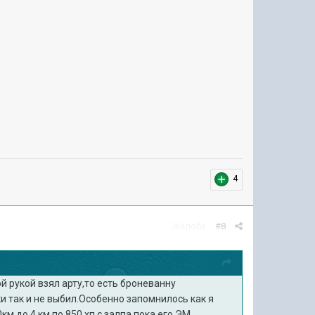
4
Жалоба
#8
й рукой взял арту,то есть броневанну
и так и не выбил.Особенно запомнилось как я
м до 4 км по 850 хп с залпа,пока его ЭМ