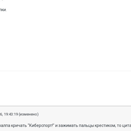
пки.
6, 19:43:19
(изменено)
 залпа кричать "Киберспорт!" и зажимать пальцы крестиком, то ц