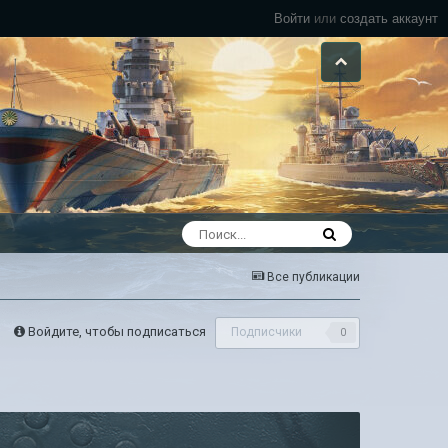
Войти
или
создать аккаунт
Все публикации
Войдите, чтобы подписаться
Подписчики
0