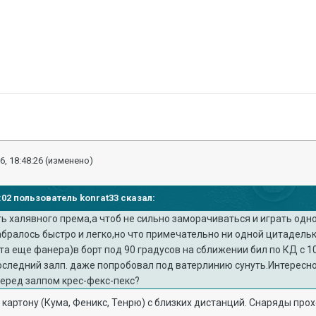
6, 18:48:26
(изменено)
2:02 пользователь konrat33 сказал:
ть халявного према,а чтоб не сильно заморачиваться и играть одно
бралось быстро и легко,но что примечательно ни одной цитадельк
а еще фанера)в борт под 90 градусов на сближении бил по КД с 10к
следний залп. даже попробовал под ватерлинию сунуть.Интересно,
перед залпом крес-фекс-пекс?
 картону (Кума, Феникс, Тенрю) с близких дистанций. Снаряды прох