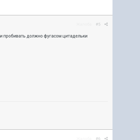
Жалоба
#5
 и пробивать должно фугасом цитадельки
Жалоба
#6