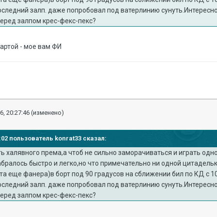
следний залп. даже попробовал под ватерлинию сунуть.Интересно,
перед залпом крес-фекс-пекс?
 артой - мое вам ФИ
6, 20:27:46
(изменено)
2:02 пользователь konrat33 сказал:
ть халявного према,а чтоб не сильно заморачиваться и играть одно
бралось быстро и легко,но что примечательно ни одной цитадельк
а еще фанера)в борт под 90 градусов на сближении бил по КД с 10к
следний залп. даже попробовал под ватерлинию сунуть.Интересно,
перед залпом крес-фекс-пекс?