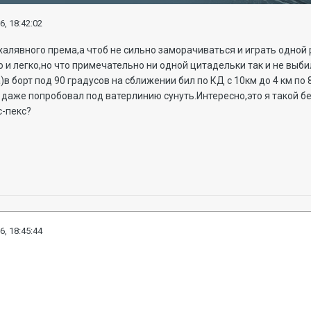
6, 18:42:02
 халявного према,а чтоб не сильно заморачиваться и играть одной 
 и легко,но что примечательно ни одной цитадельки так и не выб
в борт под 90 градусов на сближении бил по КД с 10км до 4 км по 
 даже попробовал под ватерлинию сунуть.Интересно,это я такой бе
с-пекс?
6, 18:45:44