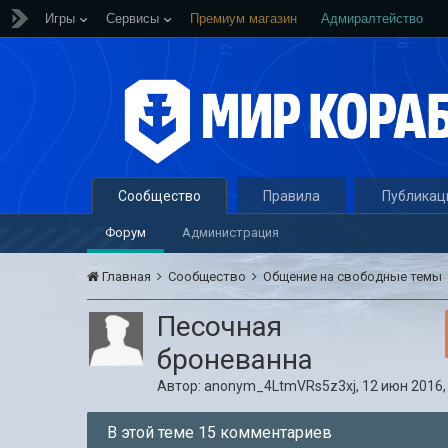
Игры
Сервисы
Премиум магазин
Адмиралтейство
Сообщество
Правила
Публикац
Форум
Администрация
Главная
Сообщество
Общение на свободные темы
Песочная
броневанна
Автор:
anonym_4LtmVRs5z3xj
,
12 июн 2016,
В этой теме 15 комментариев