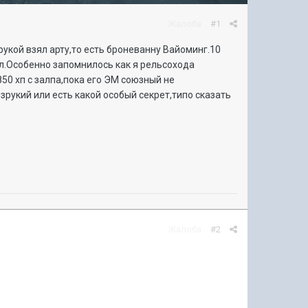
Жалоба
#1
рукой взял арту,то есть броневанну Вайоминг.10
ил.Особенно запомнилось как я рельсохода
850 хп с залпа,пока его ЭМ союзный не
зрукий или есть какой особый секрет,типо сказать
Жалоба
#2