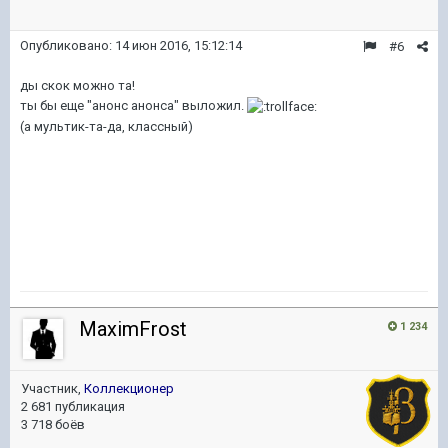
Опубликовано:
14 июн 2016, 15:12:14
#6
ды скок можно та!
ты бы еще "анонс анонса" выложил.
(а мультик-та-да, классный)
MaximFrost
1 234
Участник,
Коллекционер
2 681 публикация
3 718 боёв