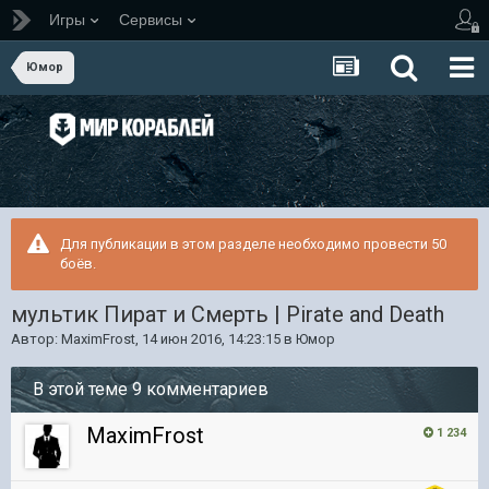
Игры
Сервисы
Юмор
Для публикации в этом разделе необходимо провести 50
боёв.
мультик Пират и Смерть | Pirate and Death
Автор:
MaximFrost
,
14 июн 2016, 14:23:15
в
Юмор
В этой теме 9 комментариев
MaximFrost
1 234