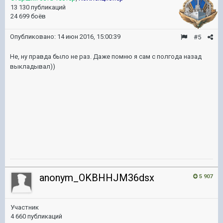
13 130 публикаций
24 699 боёв
Опубликовано:
14 июн 2016, 15:00:39
#5
Не, ну правда было не раз. Даже помню я сам с полгода назад
выкладывал))
anonym_OKBHHJM36dsx
5 907
Участник
4 660 публикаций