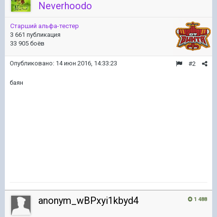
Neverhoodo
Старший альфа-тестер
3 661 публикация
33 905 боёв
Опубликовано:
14 июн 2016, 14:33:23
#2
баян
anonym_wBPxyi1kbyd4
1 488