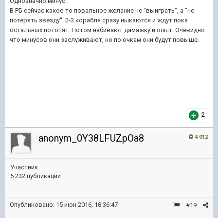
Однозначно минус.
В РБ сейчас какое-то повальное желание не "выиграть", а "не
потерять звезду". 2-3 корабля сразу ныкаются и ждут пока
остальных потопят. Потом набивают дамажку и опыт. Очевидно
что минусов они заслуживают, но по очкам они будут повыше.
2
anonym_0Y38LFUZpOa8
4 012
Участник
5 232 публикации
Опубликовано:
15 июн 2016, 18:36:47
#19