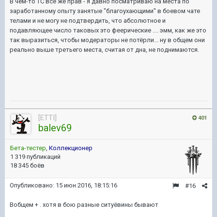
В чём-то ТС всё же прав - я давно посматриваю на места по
заработанному опыту занятые "благоухающими" в боевом чате
телами и не могу не подтвердить, что абсолютное и
подавляющее число таковых это феерические .... эмм, как же это
так выразиться, чтобы модераторы не потёрли... ну в общем они
реально выше третьего места, считая от дна, не поднимаются.
[ETTI]
401
balev69
Бета-тестер
,
Коллекционер
1 319 публикаций
18 345 боёв
Опубликовано:
15 июн 2016, 18:15:16
#16
Вобщем + . хотя в бою разные ситуёвины бывают