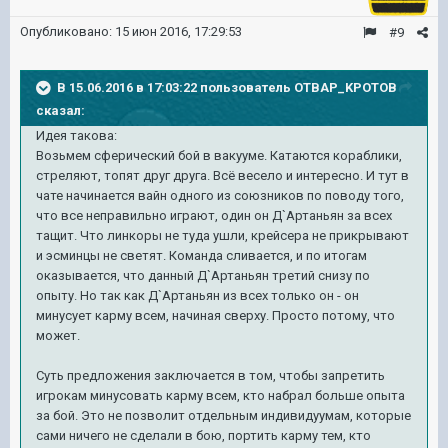
Опубликовано:
15 июн 2016, 17:29:53
#9
В 15.06.2016 в 17:03:22 пользователь OTBAP_KPOTOB
сказал:
Идея такова:
Возьмем сферический бой в вакууме. Катаются кораблики,
стреляют, топят друг друга. Всё весело и интересно. И тут в
чате начинается вайн одного из союзников по поводу того,
что все неправильно играют, один он Д`Артаньян за всех
тащит. Что линкоры не туда ушли, крейсера не прикрывают
и эсминцы не светят. Команда сливается, и по итогам
оказывается, что данный
Д`Артаньян третий снизу по
опыту. Но так как Д`Артаньян из всех только он - он
минусует карму всем, начиная сверху. Просто потому, что
может.
Суть предложения заключается в том, чтобы запретить
игрокам минусовать карму всем, кто набрал больше опыта
за бой. Это не позволит отдельным индивидуумам, которые
сами ничего не сделали в бою, портить карму тем, кто