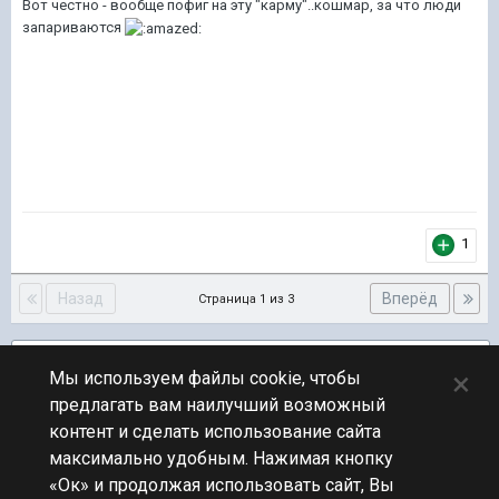
Вот честно - вообще пофиг на эту "карму"..кошмар, за что люди
запариваются
1
Назад
Вперёд
Страница 1 из 3
Подписчики
1
×
Мы используем файлы cookie, чтобы
предлагать вам наилучший возможный
ПЕРЕЙТИ К СПИСКУ ТЕМ
контент и сделать использование сайта
Обсуждение Мира Кораблей
максимально удобным. Нажимая кнопку
«Ок» и продолжая использовать сайт, Вы