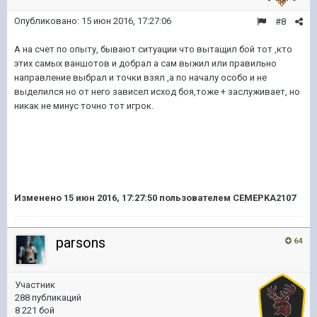
Опубликовано:
15 июн 2016, 17:27:06
#8
А на счет по опыту, бывают ситуации что вытащил бой тот ,кто
этих самых ваншотов и добрал а сам выжил или правильно
направление выбрал и точки взял ,а по началу особо и не
выделился но от него зависел исход боя,тоже + заслуживает, но
никак не минус точно тот игрок.
Изменено
15 июн 2016, 17:27:50
пользователем CEMEPKA2107
parsons
64
Участник
288 публикаций
8 221 бой