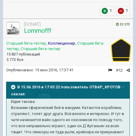
1
1
[DONAT]
23 373
Lommofff
Старший бета-тестер
,
Коллекционер
,
Старший бета-
тестер
,
Старший бета-тестер
15 837 публикаций
5 773 боя
Опубликовано:
15 июн 2016, 17:37:41
#12
В 15.06.2016 в 17:03:22 пользователь OTBAP_KPOTOB
сказал:
Идея такова:
Возьмем сферический бой в вакууме. Катаются кораблики,
стреляют, топят друг друга. Всё весело и интересно. И тут в
чате начинается вайн одного из союзников по поводу того,
что все неправильно играют, один он Д`Артаньян за всех
тащит. Что линкоры не туда ушли, крейсера не прикрывают