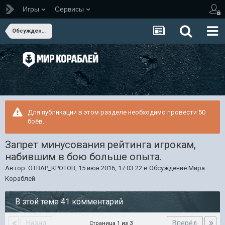
Игры
Сервисы
Обсуждение Мира Кораблей
Для публикации в этом разделе необходимо провести 50
боёв.
Запрет минусования рейтинга игрокам,
набившим в бою больше опыта.
Автор:
OTBAP_KPOTOB
,
15 июн 2016, 17:03:22
в
Обсуждение Мира
Кораблей
В этой теме 41 комментарий
Назад
Вперёд
Страница 1 из 3