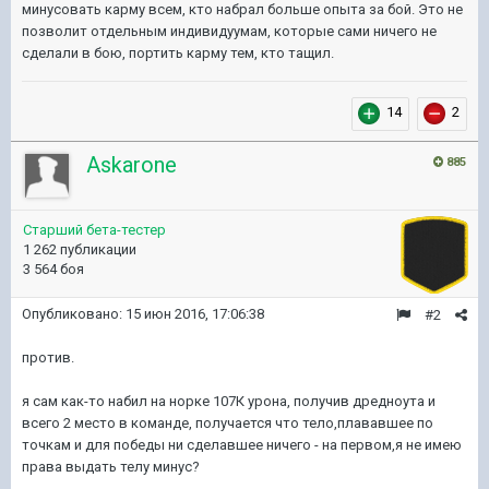
минусовать карму всем, кто набрал больше опыта за бой. Это не
позволит отдельным индивидуумам, которые сами ничего не
сделали в бою, портить карму тем, кто тащил.
14
2
Askarone
885
Старший бета-тестер
1 262 публикации
3 564 боя
Опубликовано:
15 июн 2016, 17:06:38
#2
против.
я сам как-то набил на норке 107К урона, получив дредноута и
всего 2 место в команде, получается что тело,плававшее по
точкам и для победы ни сделавшее ничего - на первом,я не имею
права выдать телу минус?