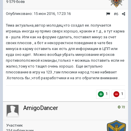
9 579 боёв
Опубликовано:
15 июн 2016, 17:23:16
#6
Тема актуальна,автор молодец,что создал ее. получается
играешь иногда ну прямо сверх хорошо, кракен и т.д , а тут карма
в - ушла. Или как на форуме сделать, поставил минус за счет
своих плюсов , а бот и некорректное поведение в чате без
минуса в карму оставить как есть для информации в ЦПП или
куда оно идет. Можно вообще убрать минусование игроков
противоположной команды,только + можешь поставить если не
жалко,тому кто тащил очень хорошо. Еще актуально
плюсование в игру на 123 ,там плюсики народ тоже набивает
.Хотелось бы ,чтоб разработчики и на это обратили внимание .
1
1
AmigoDancer
72
Участник
254 публикации