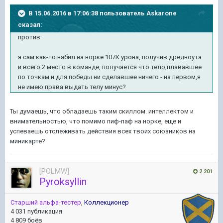
В 15.06.2016 в 17:06:38 пользователь Askarone
сказал:
против.
я сам как-то набил на норке 107К урона, получив дредноута
и всего 2 место в команде, получается что тело,плававшее
по точкам и для победы ни сделавшее ничего - на первом,я
не имею права выдать телу минус?
Ты думаешь, что обладаешь таким скиллом. интеллектом и
внимательностью, что помимо пиф-паф на норке, еще и
успеваешь отслеживать действия всех твоих союзников на
миникарте?
[POLMW]
2 201
Pyroksyllin
Старший альфа-тестер
,
Коллекционер
4 031 публикация
4 809 боёв