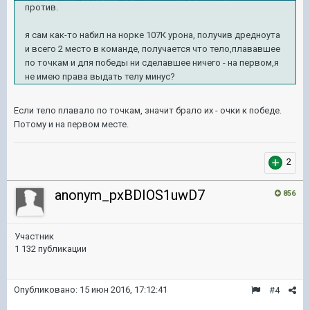
против.
я сам как-то набил на норке 107К урона, получив дредноута
и всего 2 место в команде, получается что тело,плававшее
по точкам и для победы ни сделавшее ничего - на первом,я
не имею права выдать телу минус?
Если тело плавало по точкам, значит брало их - очки к победе.
Потому и на первом месте.
2
anonym_pxBDIOS1uwD7
856
Участник
1 132 публикации
Опубликовано:
15 июн 2016, 17:12:41
#4