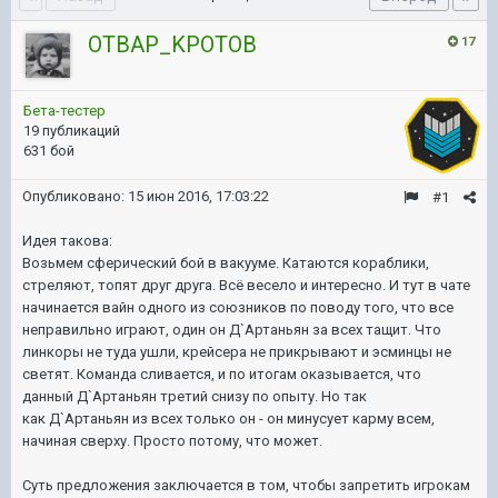
OTBAP_KPOTOB
17
Бета-тестер
19 публикаций
631 бой
Опубликовано:
15 июн 2016, 17:03:22
#1
Идея такова:
Возьмем сферический бой в вакууме. Катаются кораблики,
стреляют, топят друг друга. Всё весело и интересно. И тут в чате
начинается вайн одного из союзников по поводу того, что все
неправильно играют, один он Д`Артаньян за всех тащит. Что
линкоры не туда ушли, крейсера не прикрывают и эсминцы не
светят. Команда сливается, и по итогам оказывается, что
данный
Д`Артаньян третий снизу по опыту. Но так
как Д`Артаньян из всех только он - он минусует карму всем,
начиная сверху. Просто потому, что может.
Суть предложения заключается в том, чтобы запретить игрокам