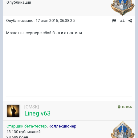
0 публикаций
Опубликовано:
17 июн 2016, 06:38:25
#4
Может на сервере сбой был и откатили.
[OMSK]
10 856
Linegiv63
Старший бета-тестер
,
Коллекционер
13 130 публикаций
24 699 боёв