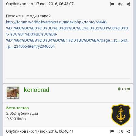
Опубликовано:
17 июн 2016, 06:43:07
#7
Похоже я не один такой.
http://forum.worldofwarships.ru/index.php?/topic/56046-
%D1%80%D0%B0%D0%BD%D0%B3%D0%BE%D0%B2%D1%8B%D0%B
5-%D0%B1%D0%BE%D0%B8-
%D1%84%D0%B8%D0%B4%D0%B1%D0%B5%D0%BA/page__st__640_
_p__2340654#entry2340654
konocrad
1 178
Бета-тестер
2 062 публикации
9 610 боёв
Опубликовано:
17 июн 2016, 06:46:41
#8