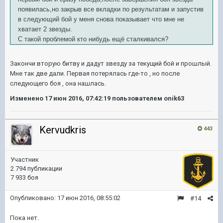
появилась,но закрыв все вкладки по результатам и запустив
в следующий бой у меня снова показывает что мне не
хватает 2 звезды.
С такой проблемой кто нибудь ещё сталкивался?
Закончи вторую битву и дадут звезду за текущий бой и прошлый.
Мне так две дали. Первая потерялась где-то , но после
следующего боя , она нашлась.
Изменено
17 июн 2016, 07:42:19
пользователем onik63
Kervudkris
443
Участник
2 794 публикации
7 933 боя
Опубликовано:
17 июн 2016, 08:55:02
#14
Пока нет.