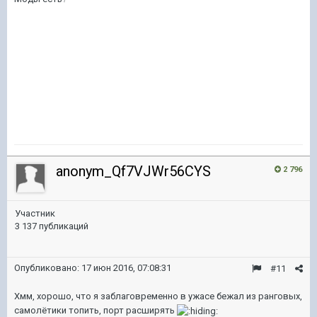
anonym_Qf7VJWr56CYS
2 796
Участник
3 137 публикаций
Опубликовано:
17 июн 2016, 07:08:31
#11
Хмм, хорошо, что я заблаговременно в ужасе бежал из ранговых,
самолётики топить, порт расширять