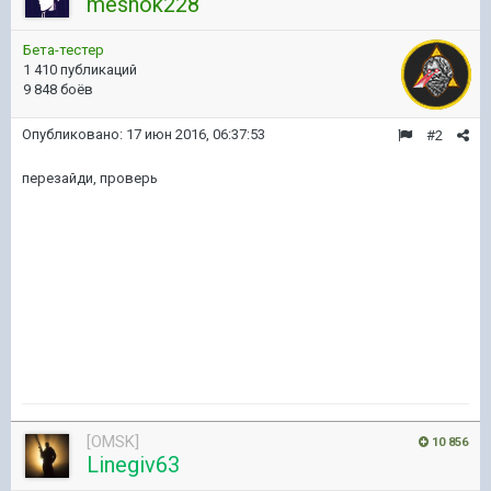
meshok228
Бета-тестер
1 410 публикаций
9 848 боёв
Опубликовано:
17 июн 2016, 06:37:53
#2
перезайди, проверь
[OMSK]
10 856
Linegiv63