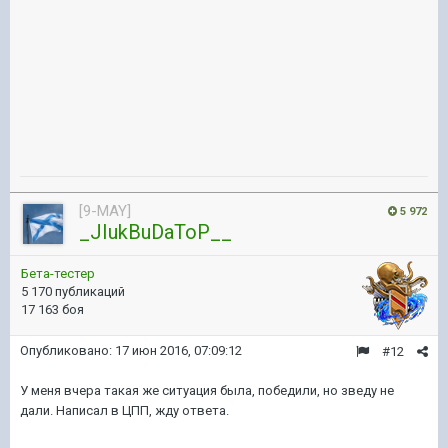
[9-MAY]
5 972
_JIukBuDaToP__
Бета-тестер
5 170 публикаций
17 163 боя
Опубликовано:
17 июн 2016, 07:09:12
#12
У меня вчера такая же ситуация была, победили, но зведу не
дали. Написал в ЦПП, жду ответа.