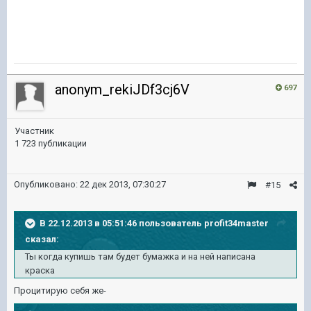
anonym_rekiJDf3cj6V
697
Участник
1 723 публикации
Опубликовано:
22 дек 2013, 07:30:27
#15
В 22.12.2013 в 05:51:46 пользователь profit34master
сказал:
Ты когда купишь там будет бумажка и на ней написана
краска
Процитирую себя же-