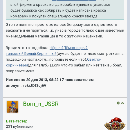
этой фирмы а краска когда корабль купишь в упаковке
будет бумажка как собирать и будет написана краска
номерами и покупай специальную краску звезда
Это то понятно, просто хотелось бы сразу все в одном месте
заказать и не париться.Т.к. у нас в городе только один известный
мне модельный магазин ,да и то с жуткими наценками.
Вроде что-то подобрал-
Чёрный
,
Тёмно-серый
танковый
,
Белый
,
Кирпичный
(думаю будет неплохо смотреться на
подводной части,хотя... поправьте если что),
Светло-
коричневый
(для палубы).Если что-то забыл или нет так выбрал,
поправьте меня.
Изменено
20 дек 2013, 08:22:17
пользователем
anonym_rekiJDf3cj6V
Born_n_USSR
75
Бета-тестер
231 публикация