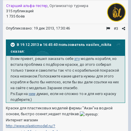
Старший альфа-тестер
,
Организатор турнира
315 публикаций
1 735 боёв
Опубликовано:
19 дек 2013, 17:30:46
#3
В 19.12.2013 в 16:45:40 пользователь vasilev_nikita
сказал:
Всем привет, решил заказать себе
эту
модель корабля, но
встала проблема с подбором краски, до этого собирал
только танки и самолеты так что с корабельной покраской
пока незнаком.Полскажите какие цвета нужны для этого
корабля и было бы неплохо, если бы вы дали ссылки на них
на сайте с моделью.Заранее спасибо.
P.s.Еще на
ним
думаю, если не сложно то и для него краску
подберите;)
Краски для пластиковых моделей фирмы "Акан"на водной
основе, быстро сохнет,недает подтёкав.
Интернет магазин
http://www.plasticmodel.ru/?