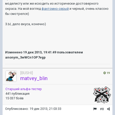
моделисту или же исходить из исторически-достоверного
окраса. На мой взгляд
фантомно-серый
и черный, очень классно
бы смотрелся)
З.Ы, дело вкуса, конечно)
Изменено
19 дек 2013, 19:41:49
пользователем
anonym_3wWCn1OP7vgp
[BUSHI]
19
matvey_blin
Старший альфа-тестер
441 публикация
15 037 боёв
Опубликовано:
19 дек 2013, 21:03:33
#8