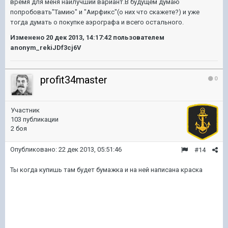
время для меня наилучший вариант.В будущем думаю
попробовать"Тамию" и "Аирфикс"(о них что скажете?) и уже
тогда думать о покупке аэрографа и всего остального.
Изменено
20 дек 2013, 14:17:42
пользователем
anonym_rekiJDf3cj6V
profit34master
0
Участник
103 публикации
2 боя
Опубликовано:
22 дек 2013, 05:51:46
#14
Ты когда купишь там будет бумажка и на ней написана краска