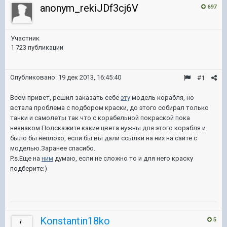
anonym_rekiJDf3cj6V
697
Участник
1 723 публикации
Опубликовано:
19 дек 2013, 16:45:40
#1
Всем привет, решил заказать себе
эту
модель корабля, но
встала проблема с подбором краски, до этого собирал только
танки и самолеты так что с корабельной покраской пока
незнаком.Полскажите какие цвета нужны для этого корабля и
было бы неплохо, если бы вы дали ссылки на них на сайте с
моделью.Заранее спасибо.
P.s.Еще на
ним
думаю, если не сложно то и для него краску
подберите;)
Konstantin18ko
5