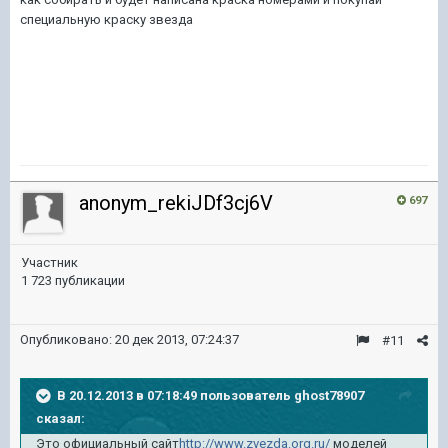
специальную краску звезда
anonym_rekiJDf3cj6V
697
Участник
1 723 публикации
Опубликовано:
20 дек 2013, 07:24:37
#11
В 20.12.2013 в 07:18:49 пользователь ghost78907
сказал:
Это официальный сайт
http://www.zvezda.org.ru/
моделей