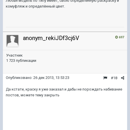
Любая модель по типу имеет, свою определенную раскраску и
комуфляж и определённый цвет.
anonym_rekiJDf3cj6V
697
Участник
1 723 публикации
Опубликовано:
26 дек 2013, 13:53:23
#18
Да кстати, краску я уже заказал и дабы не порождать набивание
постов, можете тему закрыть