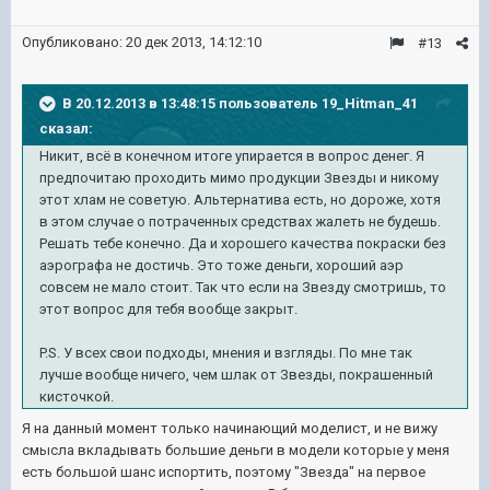
Опубликовано:
20 дек 2013, 14:12:10
#13
В 20.12.2013 в 13:48:15 пользователь 19_Hitman_41
сказал:
Никит, всё в конечном итоге упирается в вопрос денег. Я
предпочитаю проходить мимо продукции Звезды и никому
этот хлам не советую. Альтернатива есть, но дороже, хотя
в этом случае о потраченных средствах жалеть не будешь.
Решать тебе конечно. Да и хорошего качества покраски без
аэрографа не достичь. Это тоже деньги, хороший аэр
совсем не мало стоит. Так что если на Звезду смотришь, то
этот вопрос для тебя вообще закрыт.
P.S. У всех свои подходы, мнения и взгляды. По мне так
лучше вообще ничего, чем шлак от Звезды, покрашенный
кисточкой.
Я на данный момент только начинающий моделист, и не вижу
смысла вкладывать большие деньги в модели которые у меня
есть большой шанс испортить, поэтому "Звезда" на первое