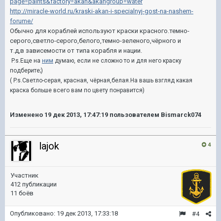
page=paints&factory=akan&akangroup=water
http://miracle-world.ru/kraski-akan-i-specialnyj-gost-na-nashem-
forume/
Обычно для кораблей используют краски красного.темно-
серого,светло-серого,белого,темно-зеленого,чёрного и
т.д,в зависемости от типа корабля и нации.
P.s.Еще на
ним
думаю, если не сложно то и для него краску
подберите;)
( P.s.Светло-серая, красная, чёрная,белая.На вашь взгляд какая
краска больше всего вам по цвету понравится)
Изменено
19 дек 2013, 17:47:19
пользователем Bismarck074
lajok
4
Участник
412 публикации
11 боёв
Опубликовано:
19 дек 2013, 17:33:18
#4