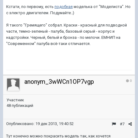
Кстати, по первому, есть
подобная
моделька от "Моделиста". Но
с электро двигателем. Подумайте ;)
Я такого "Гремящего" собрал. Краски - красный для подводной
части, темно-зеленый - палуба, базовый серый - корпус и
надстройки. Черный, белый и бронза - по мелочи. ЕМНИП на
"Современном" палуба всё-таки отличается.
anonym_3wWCn1OP7vgp
0
Участник
48 публикаций
Опубликовано:
19 дек 2013, 19:40:52
#7
Тут конечно можно покрасить модель так, как хочется