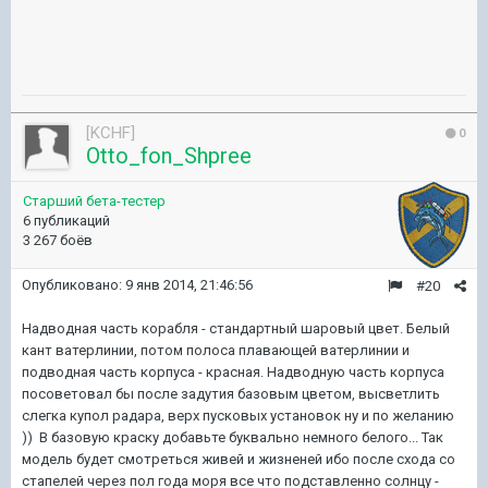
[KCHF]
0
Otto_fon_Shpree
Старший бета-тестер
6 публикаций
3 267 боёв
Опубликовано:
9 янв 2014, 21:46:56
#20
Надводная часть корабля - стандартный шаровый цвет. Белый
кант ватерлинии, потом полоса плавающей ватерлинии и
подводная часть корпуса - красная. Надводную часть корпуса
посоветовал бы после задутия базовым цветом, высветлить
слегка купол радара, верх пусковых установок ну и по желанию
)) В базовую краску добавьте буквально немного белого... Так
модель будет смотреться живей и жизненей ибо после схода со
стапелей через пол года моря все что подставленно солнцу -