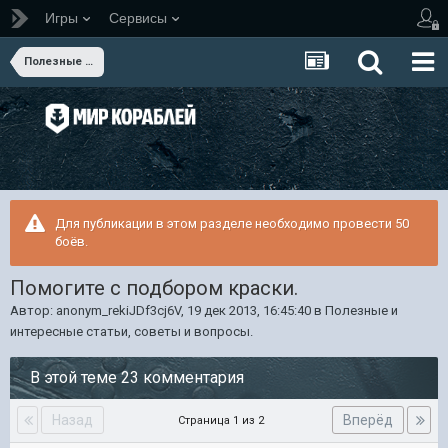
Игры
Сервисы
Полезные и интересные статьи, советы и вопросы.
Для публикации в этом разделе необходимо провести 50
боёв.
Помогите с подбором краски.
Автор:
anonym_rekiJDf3cj6V
,
19 дек 2013, 16:45:40
в
Полезные и
интересные статьи, советы и вопросы.
В этой теме 23 комментария
Назад
Вперёд
Страница 1 из 2