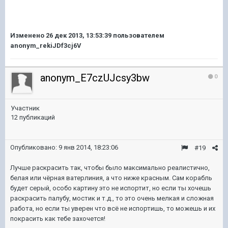
Изменено
26 дек 2013, 13:53:39
пользователем
anonym_rekiJDf3cj6V
anonym_E7czUJcsy3bw
0
Участник
12 публикаций
Опубликовано:
9 янв 2014, 18:23:06
#19
Лучше раскрасить так, чтобы было максимально реалистично,
белая или чёрная ватерлиния, а что ниже красным. Сам корабль
будет серый, особо картину это не испортит, но если ты хочешь
раскрасить палубу, мостик и т.д., то это очень мелкая и сложная
работа, но если ты уверен что всё не испортишь, то можешь и их
покрасить как тебе захочется!