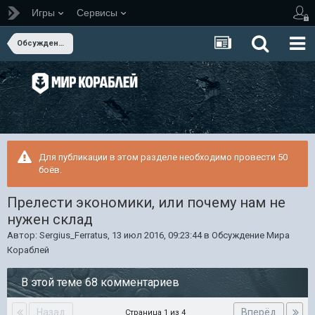
Игры
Сервисы
Обсуждение Мира Кораблей
Для публикации в этом разделе необходимо провести 50
боёв.
Прелести экономики, или почему нам не
нужен склад
Автор:
Sergius_Ferratus
,
13 июл 2016, 09:23:44
в
Обсуждение Мира
Кораблей
В этой теме 68 комментариев
Назад
Вперёд
Страница 1 из 4