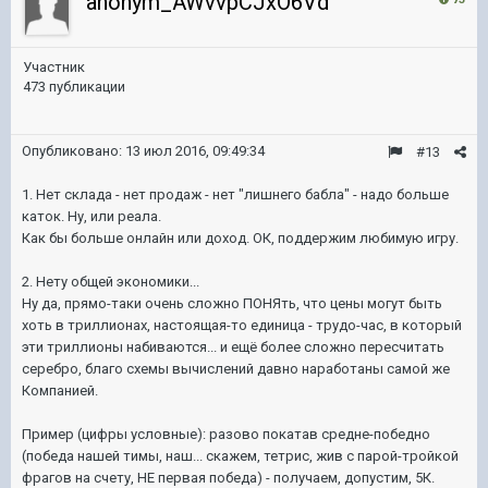
anonym_AWvvpCJxO6Vd
Участник
473 публикации
Опубликовано:
13 июл 2016, 09:49:34
#13
1. Нет склада - нет продаж - нет "лишнего бабла" - надо больше
каток. Ну, или реала.
Как бы больше онлайн или доход. ОК, поддержим любимую игру.
2. Нету общей экономики...
Ну да, прямо-таки очень сложно ПОНЯть, что цены могут быть
хоть в триллионах, настоящая-то единица - трудо-час, в который
эти триллионы набиваются... и ещё более сложно пересчитать
серебро, благо схемы вычислений давно наработаны самой же
Компанией.
Пример (цифры условные): разово покатав средне-победно
(победа нашей тимы, наш... скажем, тетрис, жив с парой-тройкой
фрагов на счету, НЕ первая победа) - получаем, допустим, 5К.