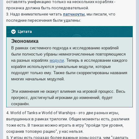
оставлять унификацию только на нескольких кораблях -
прокачка должна быть последовательной.
3. Надо внимательнее читать
патчноуты
, мы писали, что
последние пересечения были удалены:
Цитата
Экономика
В рамках системного подхода к исследованию кораблей
были полностью убраны немногочисленные повторяющиеся
на разных кораблях
модули
. Теперь в исследовании каждого
корабля используются уникальные модули, которые
подходят только ему. Также были скорректированы названия
многих начальных модулей.
Эти изменения не окажут влияния на игровой процесс. Весь
прогресс, достигнутый игроками до изменений, будет
сохранён.
4. World of Tanks и World of Warships - это две разных игры,
выпущенных в рамках трилогии. Общие моменты есть, различия
тоже есть. В танках можно играть в игру "пройди три уровня,
сохранив топовую рацию", у нас нельзя.
5. У игры есть гораздо более важные зоны роста, чем "сделать