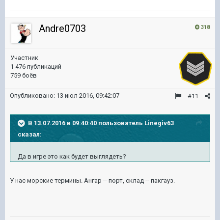
Andre0703
318
Участник
1 476 публикаций
759 боёв
Опубликовано:
13 июл 2016, 09:42:07
#11
В 13.07.2016 в 09:40:40 пользователь Linegiv63
сказал:
Да в игре это как будет выглядеть?
У нас морские термины. Ангар -- порт, склад -- пакгауз.