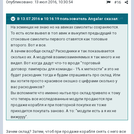
Опубликовано:
13 июл 2016, 10:30:54
#16
В 13.07.2016 в 10:16:19 пользователь Angalar сказал:
На эсминцах не знаю но на авиках самолеты сохраняются.
То есть если вывел в топ авик и выкупил предыдущий то
стоковые самолеты первого ставятся как топовые
второго. Вот и все.
А зачем вообще склад? Расходники и так показывается
сколько их. А модулей взаимозаменяемых я так много и не
видел. Вот когда дадут что-то вроде "торговый
договор: памперсы для команды - 1% к меткости" и это не
будет расходник тогда и будем спрашивать про склад. Или
вы хотите просто красивое окошко с цифрами сколько у
вас расходников?
Вы вспомните что именно нытье про склад привело к тому
что теперь все исследованные модули продаются при
продаже корабля и при повторной покупке их тоже
приходится покупать заново. А то: "модули есть а я их не
вижуууу".
Зачем склад? Затем, чтоб при продаже корабля снять с него все