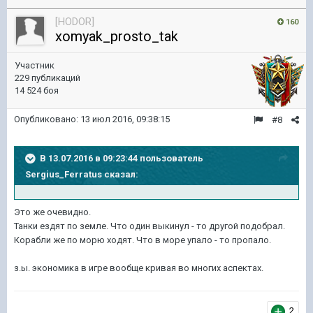
[HODOR]
160
xomyak_prosto_tak
Участник
229 публикаций
14 524 боя
Опубликовано:
13 июл 2016, 09:38:15
#8
В 13.07.2016 в 09:23:44 пользователь
Sergius_Ferratus сказал:
Это же очевидно.
Танки ездят по земле. Что один выкинул - то другой подобрал.
Корабли же по морю ходят. Что в море упало - то пропало.
з.ы. экономика в игре вообще кривая во многих аспектах.
2