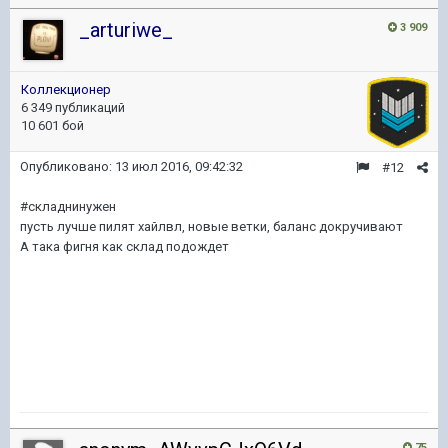
_arturiwe_
3 909
Коллекционер
6 349 публикаций
10 601 бой
Опубликовано:
13 июл 2016, 09:42:32
#12
#складнинужен
пусть лучше пилят хайлвл, новые ветки, баланс докручивают
А така фигня как склад подождет
75