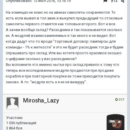
Опубликовано:
13 июл 2016, 10:16:19
#14
На эсминцах не знаю но на авиках самолеты сохраняются. То
есть если вывел в топ авик и выкупил предыдущий то стоковые
самолеты первого ставятся как топовые второго. Вот и все.
А зачем вообще склад? Расходники и так показывается сколько
их. А модулей взаимозаменяемых я так много и не видел. Вот
когда дадут что-то вроде "торговый договор: памперсы для
команды - 1% к меткости" и это не будет расходник тогда и будем
спрашивать про склад. Или вы хотите просто красивое окошко
с цифрами сколько у вас расходников?
Вы вспомните что именно нытье про склад привело к тому что
теперь все исследованные модули продаются при продаже
корабля и при повторной покупке их тоже приходится покупать
заново. А то: "модули есть а я их не вижуууу".
Mirosha_Lazy
317
Участник
1 036 публикаций
3 864 боя