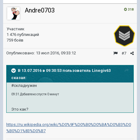
Andre0703
318
Участник
1 476 публикаций
759 боёв
Опубликовано:
13 июл 2016, 09:33:12
#7
В 13.07.2016 в 09:30:53 пользователь Linegiv63
сказал:
#складнужен
09:31 Добавлено спустя 0 минут
Это как?
https://ru.wikipedia.org/wiki/%D0%9F%D0%B0%D0%BA%D0%B3%D0
%B0%D1%83%D0%B7