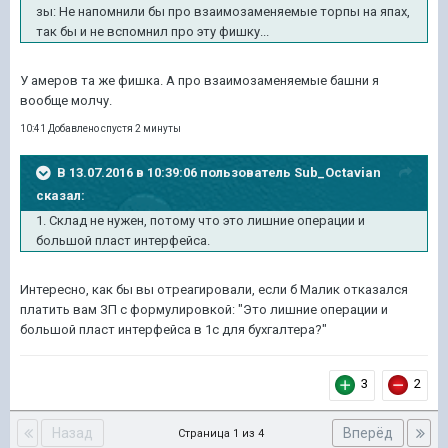
зы: Не напомнили бы про взаимозаменяемые торпы на япах,
так бы и не вспомнил про эту фишку...
У амеров та же фишка. А про взаимозаменяемые башни я
вообще молчу.
10:41 Добавлено спустя 2 минуты
В 13.07.2016 в 10:39:06 пользователь Sub_Octavian
сказал:
1. Склад не нужен, потому что это лишние операции и
большой пласт интерфейса.
Интересно, как бы вы отреагировали, если б Малик отказался
платить вам ЗП с формулировкой: "Это лишние операции и
большой пласт интерфейса в 1с для бухгалтера?"
3
2
Назад
Вперёд
Страница 1 из 4