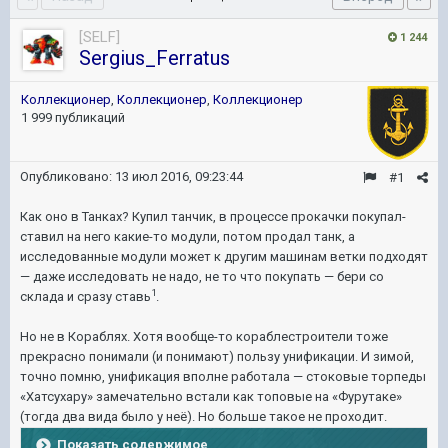
[SELF]
1 244
Sergius_Ferratus
Коллекционер
,
Коллекционер
,
Коллекционер
1 999 публикаций
Опубликовано:
13 июл 2016, 09:23:44
#1
Как оно в Танках? Купил танчик, в процессе прокачки покупал-
ставил на него какие-то модули, потом продал танк, а
исследованные модули может к другим машинам ветки подходят
— даже исследовать не надо, не то что покупать — бери со
1
склада и сразу ставь
.
Но не в Кораблях. Хотя вообще-то кораблестроители тоже
прекрасно понимали (и понимают) пользу унификации. И зимой,
точно помню, унификация вполне работала — стоковые торпеды
«Хатсухару» замечательно встали как топовые на «Фурутаке»
(тогда два вида было у неё). Но больше такое не проходит.
Показать содержимое