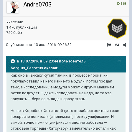
Andre0703
318
Участник
1 476 публикаций
759 боёв
Опубликовано:
13 июл 2016, 09:26:32
#4
В 13.07.2016 в 09:23:44 пользователь
Sergius_Ferratus сказал:
Как оно в Танках? Купил танчик, в процессе прокачки
покупал-ставил на него какие-то модули, потом продал
танк, а исследованные модули может к другим машинам
ветки подходят — даже исследовать не надо, не то что
1
покупать — бери со склада и сразу ставь
.
Но не в Кораблях. Хотя вообще-то кораблестроители тоже
прекрасно понимали (и понимают) пользу унификации. И
зимой, точно помню, унификация вполне работала —
стоковые торпеды «Хатсухару» замечательно встали как