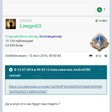
1
[OMSK]
10 856
Linegiv63
Старший бета-тестер
,
Коллекционер
13 130 публикаций
24 699 боёв
Опубликовано:
13 июл 2016, 09:40:40
#10
В 13.07.2016 в 09:33:12 пользователь Andre0703
сказал:
https://ru.wikipedia.org/wiki/%D0%9F%D0%B0%D0%BA%D0%B3
%D0%B0%D1%83%D0%B7
Да в игре это как будет выглядеть?