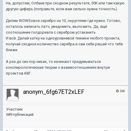
На, допустим, Олбани при сходном результате, 50К или там какую
другую цифирь (поправьте, если вам сильно нужна точность).
Делим WOWSовое серебро на 10, округляем где нужно. Готово,
осталось написать патч, уведомить, выложить. Да, ещё
соотношение голдореала с серебром устаканить.
И всё. Делай катку на одноуровневой технике любого проекта,
получай сходное количество серебра и сам себе решай что тебе
ближе.
А раз до сих пор никак, то начинают придумываться
конспирологические теории о взаимоотношениях внутри
проектов КВГ.
anonym_6fg67ET2xLEF
265
Участник
689 публикаций