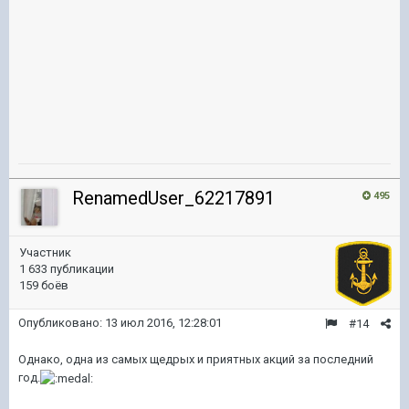
RenamedUser_62217891
495
Участник
1 633 публикации
159 боёв
Опубликовано:
13 июл 2016, 12:28:01
#14
Однако, одна из самых щедрых и приятных акций за последний
год.