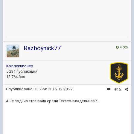
Razboynick77
4 005
Коллекционер
5 231 публикация
12 764 боя
Опубликовано:
13 июл 2016, 12:28:22
#16
А не поднимется вайн среди Техасо-владельцев?...