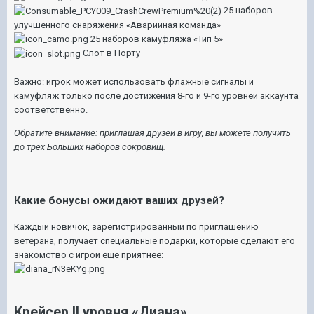
25 наборов
улучшенного снаряжения «Аварийная команда»
25 наборов камуфляжа «Тип 5»
Слот в Порту
Важно: игрок может использовать флажные сигналы и
камуфляж только после достижения 8-го и 9-го уровней аккаунта
соответственно.
Обратите внимание: приглашая друзей в игру, вы можете получить
до трёх Больших наборов сокровищ.
Какие бонусы ожидают ваших друзей?
Каждый новичок, зарегистрированный по приглашению
ветерана, получает специальные подарки, которые сделают его
знакомство с игрой ещё приятнее:
Крейсер II уровня «Диана»