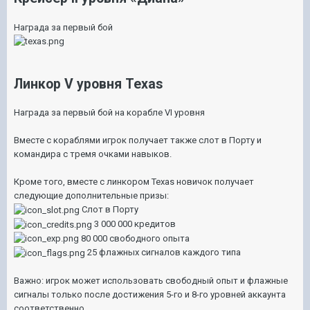
Награда за первый бой
Линкор V уровня Texas
Награда за первый бой на корабле VI уровня
Вместе с кораблями игрок получает также слот в Порту и
командира с тремя очками навыков.
Кроме того, вместе с линкором Texas новичок получает
следующие дополнительные призы:
Слот в Порту
3 000 000 кредитов
80 000 свободного опыта
25 флажных сигналов каждого типа
Важно: игрок может использовать свободный опыт и флажные
сигналы только после достижения 5-го и 8-го уровней аккаунта
соответственно.