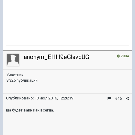
anonym_EHH9eGlavcUG
7 334
Участник
8 325 публикаций
Опубликовано:
13 июл 2016, 12:28:19
#15
ща будет вайн как всегда.