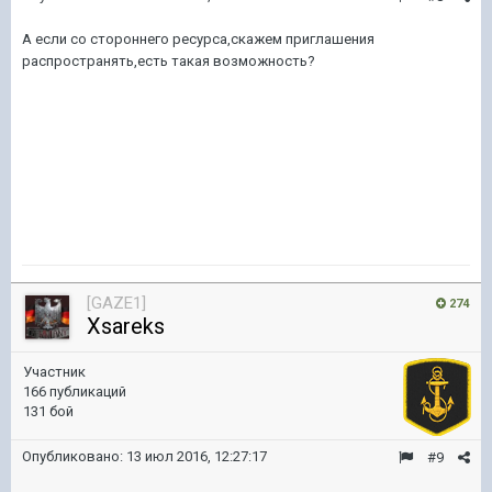
А если со стороннего ресурса,скажем приглашения
распространять,есть такая возможность?
[GAZE1]
274
Xsareks
Участник
166 публикаций
131 бой
Опубликовано:
13 июл 2016, 12:27:17
#9