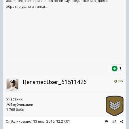
Жаль, тех, кого приглашал по свему предложению, давно
обратно ушли в танки...
1
RenamedUser_61511426
387
Участник
764 публикации
1 768 боёв
Опубликовано:
13 июл 2016, 12:27:01
#6