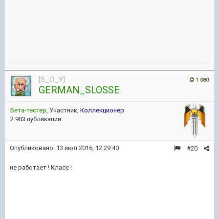
[S_O_Y]
1 080
GERMAN_SLOSSE
Бета-тестер
, Участник,
Коллекционер
2 903 публикации
Опубликовано:
13 июл 2016, 12:29:40
#20
не работает ! Класс !