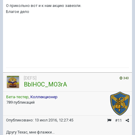
О прикольно вот и к нам акцию завезли.
Благое дело
[DEFS]
343
BblHOC_MO3rA
Бета-тестер
,
Коллекционер
789 публикаций
Опубликовано:
13 июл 2016, 12:27:45
#11
Другу Техас, мне флажки...