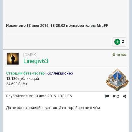
Изменено
13 июл 2016, 18:28:02
пользователем MiaFF
2
[OMSK]
10 856
Linegiv63
Старший бета-тестер
,
Коллекционер
13 130 публикаций
24 699 боёв
Опубликовано:
13 июл 2016, 18:31:36
#12
Да не расстраивайся уж так. Этот крейсер не о чём.