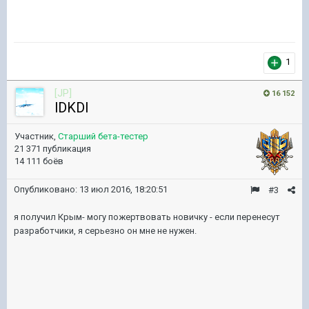
1
[JP]
16 152
lDKDl
Участник,
Старший бета-тестер
21 371 публикация
14 111 боёв
Опубликовано:
13 июл 2016, 18:20:51
#3
я получил Крым- могу пожертвовать новичку - если перенесут
разработчики, я серьезно он мне не нужен.