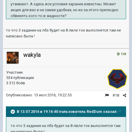
утаивают. А здесь все условия заранее известны. Может
акция для вас и не самая удобная, но из-за этого прилюдно
обвинять кого-то в жадности?
то что 3 задание на лбз будет на 8 лвле ток выполнятся там не
написано была !
wakyla
138
Участник
534 публикации
3 312 боёв
Опубликовано:
13 июл 2016, 19:22:55
#18
В 13.07.2016 в 19:16:40 пользователь RedDum сказал:
то что 3 задание на лбз будет на 8 лвле ток выполнятся там
не написано была !