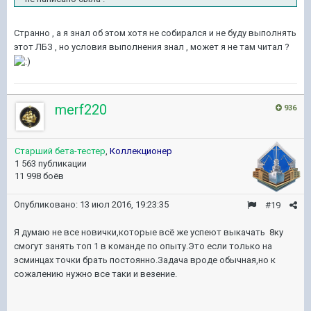
Странно , а я знал об этом хотя не собирался и не буду выполнять
этот ЛБЗ , но условия выполнения знал , может я не там читал ?
merf220
936
Старший бета-тестер
,
Коллекционер
1 563 публикации
11 998 боёв
Опубликовано:
13 июл 2016, 19:23:35
#19
Я думаю не все новички,которые всё же успеют выкачать 8ку
смогут занять топ 1 в команде по опыту.Это если только на
эсминцах точки брать постоянно.Задача вроде обычная,но к
сожалению нужно все таки и везение.