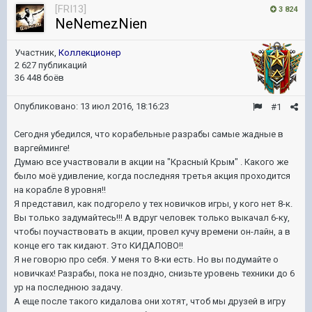
[FRI13]
3 824
NeNemezNien
Участник,
Коллекционер
2 627 публикаций
36 448 боёв
Опубликовано:
13 июл 2016, 18:16:23
#1
Сегодня убедился, что корабельные разрабы самые жадные в
варгейминге!
Думаю все участвовали в акции на "Красный Крым" . Какого же
было моё удивление, когда последняя третья акция проходится
на корабле 8 уровня!!
Я представил, как подгорело у тех новичков игры, у кого нет 8-к.
Вы только задумайтесь!!! А вдруг человек только выкачал 6-ку,
чтобы поучаствовать в акции, провел кучу времени он-лайн, а в
конце его так кидают. Это КИДАЛОВО!!
Я не говорю про себя. У меня то 8-ки есть. Но вы подумайте о
новичках! Разрабы, пока не поздно, снизьте уровень техники до 6
ур на последнюю задачу.
А еще после такого кидалова они хотят, чтоб мы друзей в игру