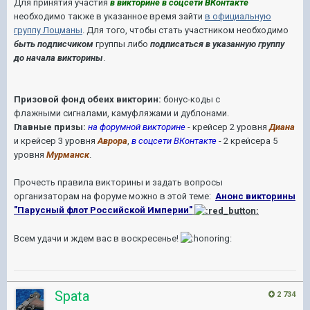
Для принятия участия
в викторине в соцсети ВКонтакте
необходимо также в указанное время зайти
в официальную
группу Лоцманы
. Для того, чтобы стать участником необходимо
быть подписчиком
группы либо
подписаться в указанную группу
до начала викторины
.
Призовой фонд обеих викторин:
бонус-коды с
флажными сигналами, камуфляжами и дублонами.
Главные призы:
на форумной викторине
- крейсер 2 уровня
Диана
и крейсер 3 уровня
Аврора
,
в соцсети ВКонтакте
- 2 крейсера 5
уровня
Мурманск
.
Прочесть правила викторины и задать вопросы
организаторам на форуме можно в этой теме:
Анонс викторины
"Парусный флот Российской Империи"
Всем удачи и ждем вас в воскресенье!
Spata
2 734