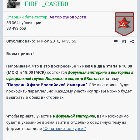
FIDEL_CASTR0
Старший бета-тестер
,
Автор руководств
39 364 публикации
33 493 боя
Опубликовано:
14 июл 2016, 14:33:56
#1
Всем привет!
Напоминаем, что в это воскресенье
17 июля в два этапа в 10:00
(МСК) и 18:00 (МСК)
состоится
форумная викторина
и
викторина в
официальной группе Лоцманы в соцсети ВКонтакте
на тему
"Парусный флот Российской Империи"
. Обе викторины будут
проходить параллельно. Каждому участнику призы можно будет
выиграть в обеих викторинах.
Чтобы принять участие
в
форумной викторине
, вам необходимо
будет в указанное время зайти в отдельно созданную тему на
форуме в разделе
"Фанатские конкурсы"
.