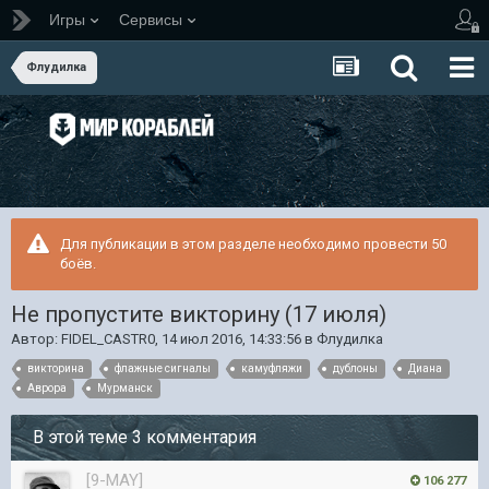
Игры
Сервисы
Флудилка
Для публикации в этом разделе необходимо провести 50
боёв.
Не пропустите викторину (17 июля)
Автор:
FIDEL_CASTR0
,
14 июл 2016, 14:33:56
в
Флудилка
викторина
флажные сигналы
камуфляжи
дублоны
Диана
Аврора
Мурманск
В этой теме 3 комментария
[9-MAY]
106 277