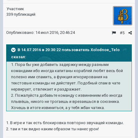
Участник
339 публикаций
Опубликовано:
14 июл 2016, 20:46:24
#5
В 14.07.2016 в 20:30:22 пользователь Xolodnoe_Telo
сказал:
1. Пора бы уже добавить задержку между разными
командами ибо иногда капитаны кораблей любят весь бой
полезно ими спамить, а функция игнорирования на
текстовые команды не действует. Подобный спам в чате
нервирует, отвлекает и раздражает.
2. Пожалуйста добавьте команду с извинением ибо иногда
плывёшь, никого не трогаешь и врезаешься в союзника.
Хочешь в итоге извиниться, а у тебя жбан чатика.
1. В игре и так есть блокировка повторно звучащей команды.
2. там и так видно каким образом ты нанес урон!