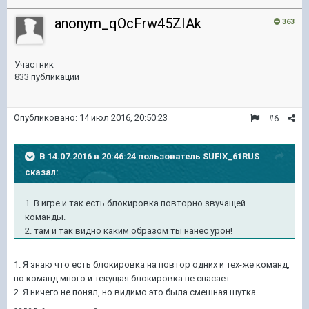
anonym_qOcFrw45ZIAk
363
Участник
833 публикации
Опубликовано:
14 июл 2016, 20:50:23
#6
В 14.07.2016 в 20:46:24 пользователь SUFIX_61RUS
сказал:
1. В игре и так есть блокировка повторно звучащей
команды.
2. там и так видно каким образом ты нанес урон!
1. Я знаю что есть блокировка на повтор одних и тех-же команд,
но команд много и текущая блокировка не спасает.
2. Я ничего не понял, но видимо это была смешная шутка.