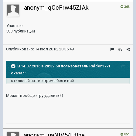
anonym_qOcFrw45ZIAk
363
Участник
833 публикации
Опубликовано:
14 июл 2016, 20:36:49
#3
В 14.07.2016 в 20:32:50 пользователь Raider1771
сказал:
отключай чат во время боя и всё
Может вообще игру удалить?)
anonym_uaNIV54LtIne
851