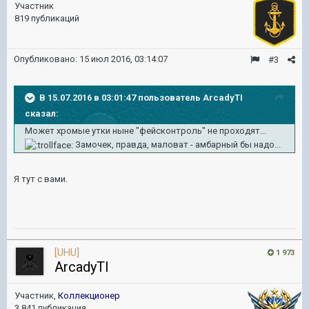
Участник
819 публикаций
Опубликовано:
15 июл 2016, 03:14:07
#3
В 15.07.2016 в 03:01:47 пользователь ArcadyTI
сказал:
Может хромые утки ныне "фейсконтроль" не проходят...
Замочек, правда, маловат - амбарный бы надо...
Я тут с вами.
[UHU]
1 973
ArcadyTI
Участник,
Коллекционер
3 841 публикация