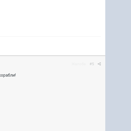
Жалоба
#5
корабли!