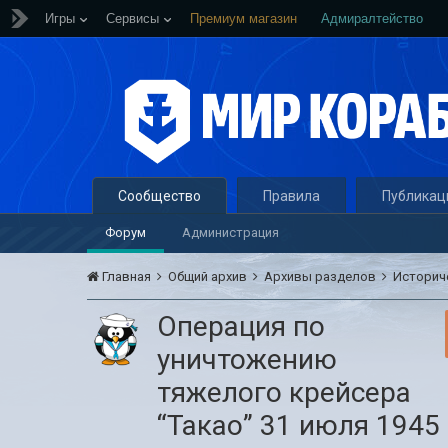
Игры
Сервисы
Премиум магазин
Адмиралтейство
Сообщество
Правила
Публикац
Форум
Администрация
Главная
Общий архив
Архивы разделов
Историч
Операция по
уничтожению
тяжелого крейсера
“Такао” 31 июля 1945