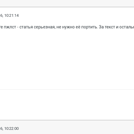
6, 10:21:14
пжлст - статья серьезная, не нужно её портить. За текст и осталь
6, 10:22:00