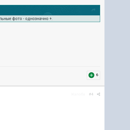
альные фото - однозначно +.
6
Жалоба
#4