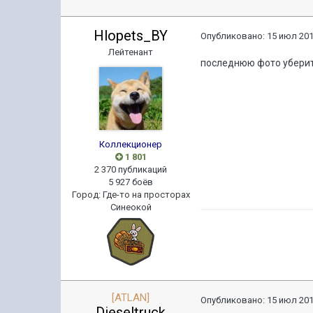
Hlopets_BY
Опубликовано:
15 июл 201
Лейтенант
последнюю фото уберите 
Коллекционер
1 801
2 370 публикаций
5 927 боёв
Город
:
Где-то на просторах
Синеокой
[ATLAN]
Опубликовано:
15 июл 201
Dieseltruck