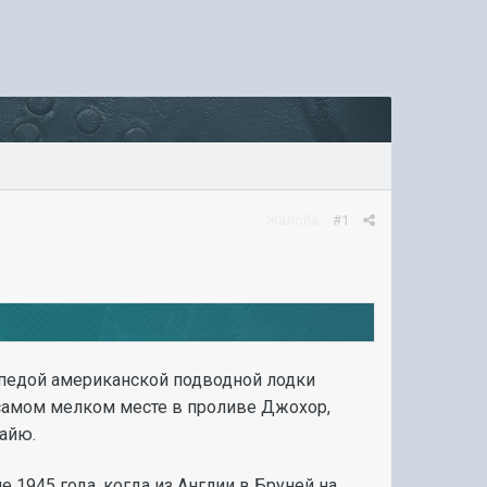
Жалоба
#1
рпедой американской подводной лодки
на самом мелком месте в проливе Джохор,
айю.
 1945 года, когда из Англии в Бруней на