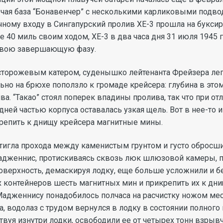
чая база “Бонавенчер” с несколькими карликовыми подво
очному входу в Сингапурский пролив ХЕ-3 прошла на буксир
 40 миль своим ходом, ХЕ-3 в два часа дня 31 июля 1945 
 свою завершающую фазу.
сторожевым катером, суденышко лейтенанта Фрейзера лег
ьно на брюхе поползло к громаде крейсера: глубина в это
а. “Такао” стоял поперек впадины пролива, так что при отл
дней частью корпуса оставалась узкая щель. Вот в нее-то 
репить к днищу крейсера магнитные мины.
остигла прохода между каменистым грунтом и густо обро
адженнис, протискиваясь сквозь люк шлюзовой камеры, п
ерхность, демаскируя лодку, еще больше усложнили и без
 контейнеров шесть магнитных мин и прикрепить их к днищ
Мадженнису понадобилось полчаса на расчистку ножом мес
ра, водолаз с трудом вернулся в лодку в состоянии полно
вуя изнутри лодки, освободили ее от четырех тонн взрывча