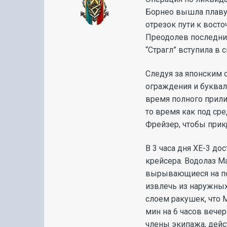
Борнео вышла плаву
отрезок пути к вост
Преодолев последние
“Страгл” вступила в
Следуя за японским 
ограждения и буквал
время полного прилив
то время как под сре
Фрейзер, чтобы прик
В 3 часа дня ХЕ-3 д
крейсера. Водолаз М
вырывающиеся на пов
извлечь из наружных
слоем ракушек, что 
мин на 6 часов вече
члены экипажа, дейст