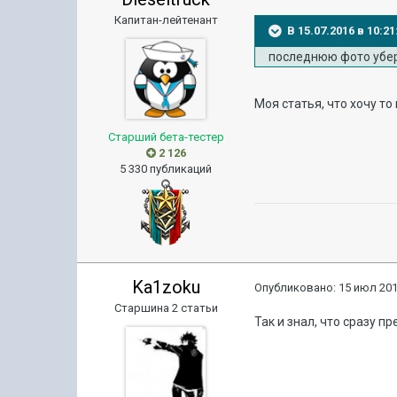
Капитан-лейтенант
В 15.07.2016 в 10:
последнюю фото убери
Моя статья, что хочу то
Старший бета-тестер
2 126
5 330 публикаций
Ka1zoku
Опубликовано:
15 июл 201
Старшина 2 статьи
Так и знал, что сразу п