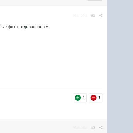
Жалоба
#2
ные фото - однозначно +.
4
1
Жалоба
#3