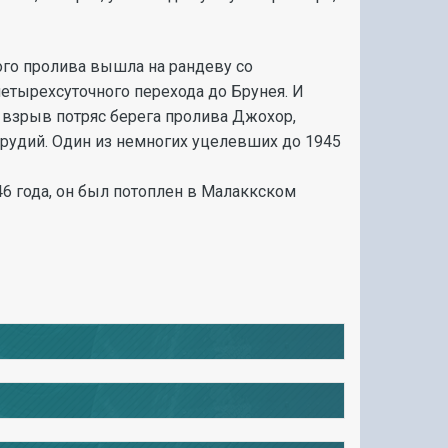
ого пролива вышла на рандеву со
четырехсуточного перехода до Брунея. И
й взрыв потряс берега пролива Джохор,
 орудий. Один из немногих уцелевших до 1945
946 года, он был потоплен в Малаккском