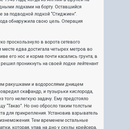
дными лодками на борту. Оставшийся
е за подводной лодкой “Стиджиен”.
года обнаружила свою цель. Операция
ко проскользнуло в ворота сетевого
м месте едва достигала четырех метров во
иве его нос и корма почти касались грунта; в
и решил проникнуть на своей лодке лейтенант
сшим ракушками и водорослями днищем
овредил скафандр, и пузырьки кислорода,
 того нелегкую задачу. Ему предстояло
у “Такао”. Но оно обросло таким толстым
та для прикрепления. Установив взрыватель
го изнеможения. Тем временем остальные
тки, которая, упав на дно у скулы крейсера,