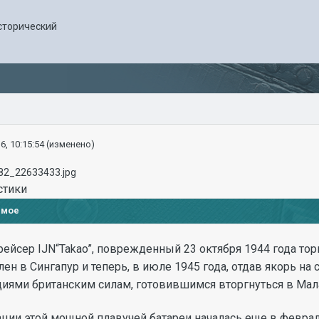
сторический
6, 10:15:54
(изменено)
стики
имое
рейсер
IJN
“
Takao
”, поврежденный 23 октября 1944 года то
лен в Сингапур и теперь, в июле 1945 года, отдав якорь 
иями британским силам, готовившимся вторгнуться в Мал
ции этой мощной плавучей батареи началась еще в феврале