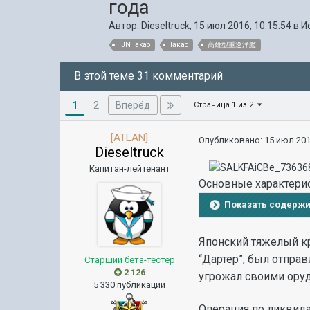
года
Автор:
Dieseltruck
,
15 июл 2016, 10:15:54
в
И
IJN Takao
Такао
高雄型重巡洋艦
В этой теме 31 комментарий
1
Вперёд
2
Страница 1 из 2
[ATLAN]
Опубликовано:
15 июл 201
Dieseltruck
Капитан-лейтенант
Основные характери
Показать содерж
Японский тяжелый к
“Дартер”, был отправ
Старший бета-тестер
2 126
угрожал своими оруд
5 330 публикаций
Операция по ликвида