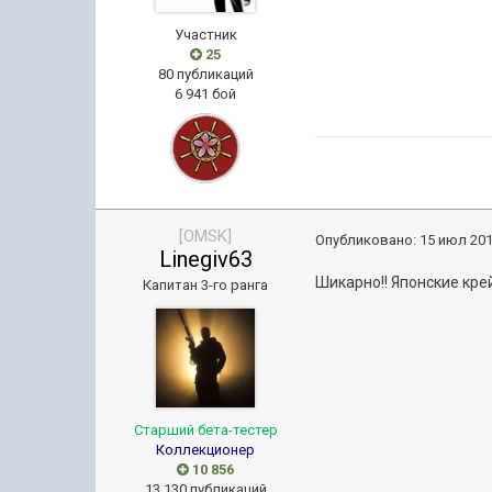
Участник
25
80 публикаций
6 941 бой
[OMSK]
Опубликовано:
15 июл 201
Linegiv63
Шикарно!! Японские кре
Капитан 3-го ранга
Старший бета-тестер
Коллекционер
10 856
13 130 публикаций