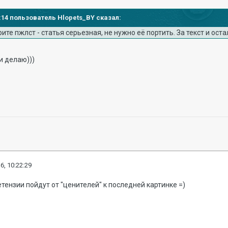
21:14 пользователь Hlopets_BY сказал:
те пжлст - статья серьезная, не нужно её портить. За текст и ост
 и делаю)))
6, 10:22:29
ретензии пойдут от "ценителей" к последней картинке =)