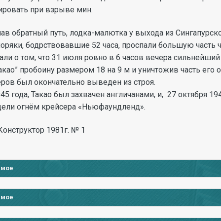
ировать при взрыве мин.
ав обратный путь, лодка-малютка у выхода из Сингапурск
моряки, бодрствовавшие 52 часа, проспали большую часть 
нали о том, что 31 июля ровно в 6 часов вечера сильнейши
акао” пробоину размером 18 на 9 м и уничтожив часть его
еров был окончательно выведен из строя.
45 года, Такао был захвачен англичанами, и, 27 октября 1
цели огнём крейсера «Ньюфаундленд».
онструктор 1981г. № 1
имое
имое