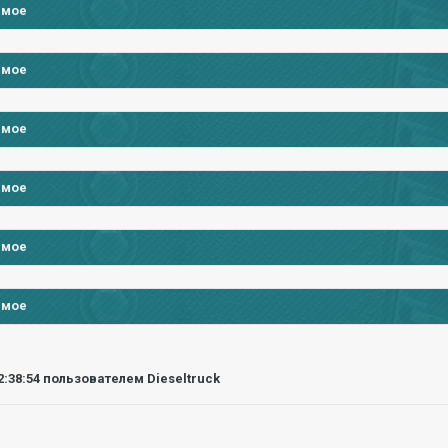
имое
имое
имое
имое
имое
имое
2:38:54
пользователем Dieseltruck