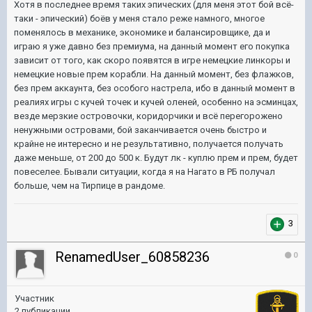
Хотя в последнее время таких эпических (для меня этот бой всё-
таки - эпический) боёв у меня стало реже намного, многое
поменялось в механике, экономике и балансировщике, да и
играю я уже давно без премиума, на данный момент его покупка
зависит от того, как скоро появятся в игре немецкие линкоры и
немецкие новые прем корабли. На данный момент, без флажков,
без прем аккаунта, без особого настрела, ибо в данный момент в
реалиях игры с кучей точек и кучей оленей, особенно на эсминцах,
везде мерзкие островочки, коридорчики и всё перегорожено
ненужными островами, бой заканчивается очень быстро и
крайне не интересно и не результативно, получается получать
даже меньше, от 200 до 500 к. Будут лк - куплю прем и прем, будет
повеселее. Бывали ситуации, когда я на Нагато в РБ получал
больше, чем на Тирпице в рандоме.
3
RenamedUser_60858236
0
Участник
2 публикации