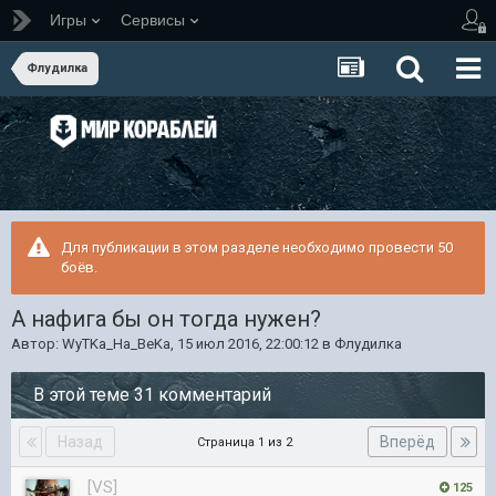
Игры
Сервисы
Флудилка
Для публикации в этом разделе необходимо провести 50
боёв.
А нафига бы он тогда нужен?
Автор:
WyTKa_Ha_BeKa
,
15 июл 2016, 22:00:12
в
Флудилка
В этой теме 31 комментарий
Назад
Вперёд
Страница 1 из 2
[VS]
125