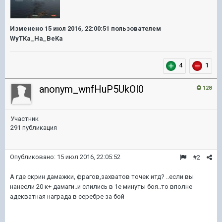
Изменено
15 июл 2016, 22:00:51
пользователем
WyTKa_Ha_BeKa
4
1
anonym_wnfHuP5UkOl0
128
Участник
291 публикация
Опубликовано:
15 июл 2016, 22:05:52
#2
А где скрин дамажки, фрагов,захватов точек итд? ..если вы
нанесли 20 к+ дамаги..и слились в 1е минуты боя..то вполне
адекватная награда в серебре за бой