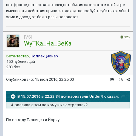
нет фрагов,нет захвата точек,нет сбития захвата..а в этой игре
именно эти действия приносят доход..попробуй те убить хотябы 1
эсма и доход от боя в разы возрастет
[VS]
125
WyTKa_Ha_BeKa
Бета-тестер
,
Коллекционер
150 публикаций
283 боя
Опубликовано:
15 июл 2016, 22:25:00
#6
В 15.07.2016 в 22:22:34 пользователь Under9 сказал:
А вкладка с тем по кому и как стреляли?
По взводу Тирпицев и Йорку.