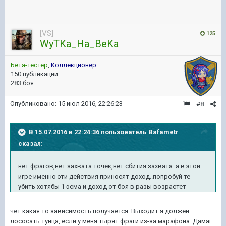
[VS]
125
WyTKa_Ha_BeKa
Бета-тестер
,
Коллекционер
150 публикаций
283 боя
Опубликовано:
15 июл 2016, 22:26:23
#8
В 15.07.2016 в 22:24:36 пользователь Bafametr
сказал:
нет фрагов,нет захвата точек,нет сбития захвата..а в этой
игре именно эти действия приносят доход..попробуй те
убить хотябы 1 эсма и доход от боя в разы возрастет
чёт какая то зависимость получается. Выходит я должен
лососать тунца, если у меня тырят фраги из-за марафона. Дамаг