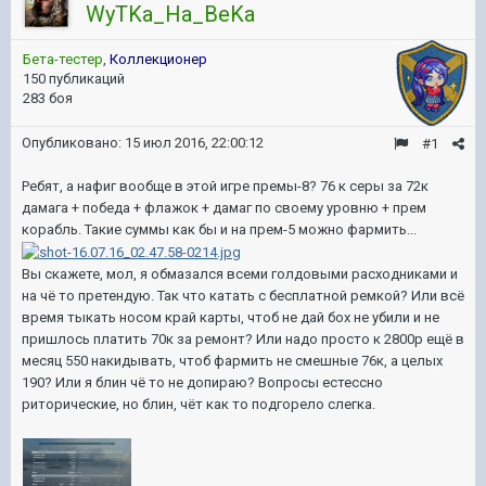
WyTKa_Ha_BeKa
Бета-тестер
,
Коллекционер
150 публикаций
283 боя
Опубликовано:
15 июл 2016, 22:00:12
#1
Ребят, а нафиг вообще в этой игре премы-8? 76 к серы за 72к
дамага + победа + флажок + дамаг по своему уровню + прем
корабль. Такие суммы как бы и на прем-5 можно фармить...
Вы скажете, мол, я обмазался всеми голдовыми расходниками и
на чё то претендую. Так что катать с бесплатной ремкой? Или всё
время тыкать носом край карты, чтоб не дай бох не убили и не
пришлось платить 70к за ремонт? Или надо просто к 2800р ещё в
месяц 550 накидывать, чтоб фармить не смешные 76к, а целых
190? Или я блин чё то не допираю? Вопросы естессно
риторические, но блин, чёт как то подгорело слегка.