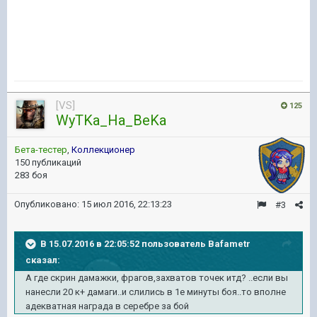
[VS]
125
WyTKa_Ha_BeKa
Бета-тестер
,
Коллекционер
150 публикаций
283 боя
Опубликовано:
15 июл 2016, 22:13:23
#3
В 15.07.2016 в 22:05:52 пользователь Bafametr
сказал:
А где скрин дамажки, фрагов,захватов точек итд? ..если вы
нанесли 20 к+ дамаги..и слились в 1е минуты боя..то вполне
адекватная награда в серебре за бой