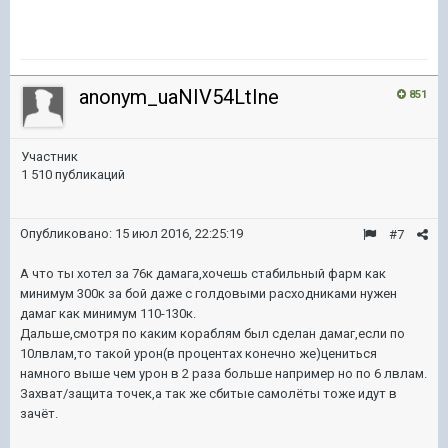
anonym_uaNIV54LtIne
851
Участник
1 510 публикаций
Опубликовано:
15 июл 2016, 22:25:19
#7
А что ты хотел за 76к дамага,хочешь стабильный фарм как
минимум 300к за бой даже с голдовыми расходниками нужен
дамаг как минимум 110-130к.
Дальше,смотря по каким кораблям был сделан дамаг,если по
10лвлам,то такой урон(в процентах конечно же)цениться
намного выше чем урон в 2 раза больше например но по 6 лвлам.
Захват/защита точек,а так же сбитые самолёты тоже идут в
зачёт.