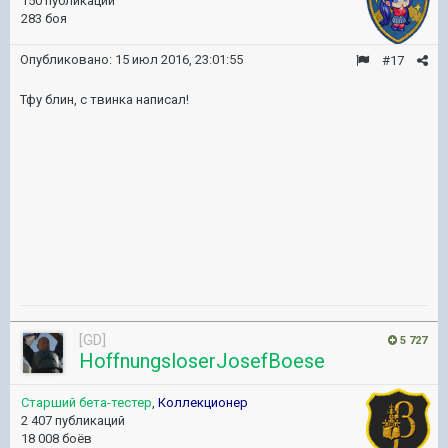
150 публикаций
283 боя
Опубликовано:
15 июл 2016, 23:01:55
#17
Тфу блин, с твинка написал!
[GD]
5 727
HoffnungsloserJosefBoese
Старший бета-тестер
,
Коллекционер
2 407 публикаций
18 008 боёв