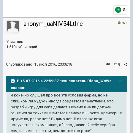
3
anonym_uaNIV54LtIne
851
Участник
1 510 публикаций
Опубликовано:
15 июл 2016, 23:08:18
#19
В 15.07.2016 в 22:59:37 пользователь Diana_WoWs
сказал:
Я конечно слышал про все эти условия фарма, но не
слишком ли мудро? Иногда создаётся впечатление, что
разрабы игру для себя делают. Почему я на лк должен
гоняться за точками и эм? Моя задача выносить крейсеры и
другие лк, разве нет? Видимо нет. В итоге же игра
получается не командная, а "назодрачивай себе серебра
сам, занимаясь не тем, чем должен по роли"