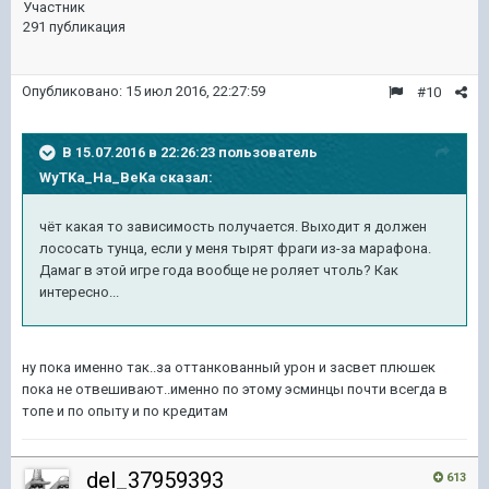
Участник
291 публикация
Опубликовано:
15 июл 2016, 22:27:59
#10
В 15.07.2016 в 22:26:23 пользователь
WyTKa_Ha_BeKa сказал:
чёт какая то зависимость получается. Выходит я должен
лососать тунца, если у меня тырят фраги из-за марафона.
Дамаг в этой игре года вообще не роляет чтоль? Как
интересно...
ну пока именно так..за оттанкованный урон и засвет плюшек
пока не отвешивают..именно по этому эсминцы почти всегда в
топе и по опыту и по кредитам
del_37959393
613