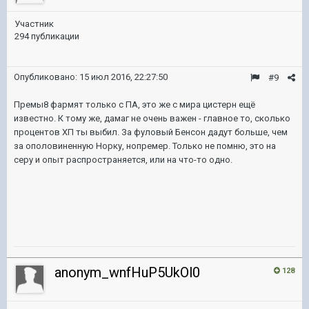
Участник
294 публикации
Опубликовано:
15 июл 2016, 22:27:50
#9
Премы8 фармят только с ПА, это же с мира цистерн ещё
известно. К тому же, дамаг не очень важен - главное то, сколько
процентов ХП ты выбил. За фуловый Бенсон дадут больше, чем
за ополовиненную Норку, нопремер. Только не помню, это на
серу и опыт распространяется, или на что-то одно.
anonym_wnfHuP5UkOl0
128