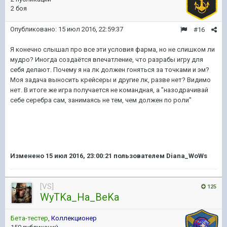
2 боя
Опубликовано:
15 июл 2016, 22:59:37
#16
Я конечно слышал про все эти условия фарма, но не слишком ли
мудро? Иногда создаётся впечатление, что разрабы игру для
себя делают. Почему я на лк должен гоняться за точками и эм?
Моя задача выносить крейсеры и другие лк, разве нет? Видимо
нет. В итоге же игра получается не командная, а "назодрачивай
себе серебра сам, занимаясь не тем, чем должен по роли"
Изменено
15 июл 2016, 23:00:21
пользователем Diana_WoWs
[VS]
125
WyTKa_Ha_BeKa
Бета-тестер
,
Коллекционер