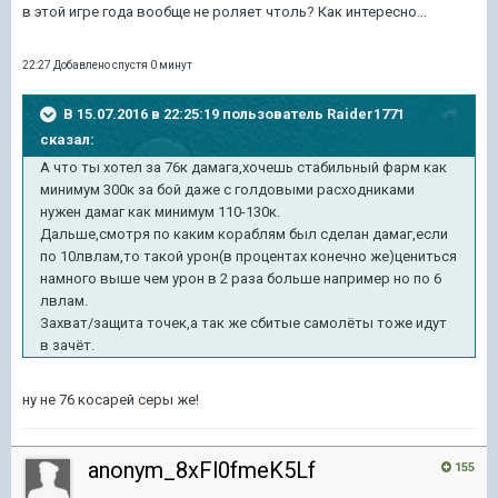
в этой игре года вообще не роляет чтоль? Как интересно...
22:27 Добавлено спустя 0 минут
В 15.07.2016 в 22:25:19 пользователь Raider1771
сказал:
А что ты хотел за 76к дамага,хочешь стабильный фарм как
минимум 300к за бой даже с голдовыми расходниками
нужен дамаг как минимум 110-130к.
Дальше,смотря по каким кораблям был сделан дамаг,если
по 10лвлам,то такой урон(в процентах конечно же)цениться
намного выше чем урон в 2 раза больше например но по 6
лвлам.
Захват/защита точек,а так же сбитые самолёты тоже идут
в зачёт.
ну не 76 косарей серы же!
anonym_8xFl0fmeK5Lf
155