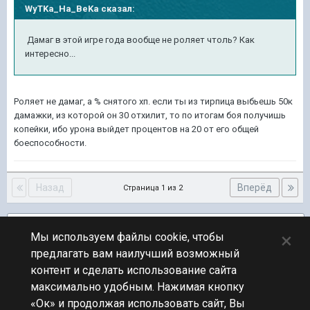
WyTKa_Ha_BeKa сказал:
Дамаг в этой игре года вообще не роляет чтоль? Как
интересно...
Роляет не дамаг, а % снятого хп. если ты из тирпица выбьешь 50к
дамажки, из которой он 30 отхилит, то по итогам боя получишь
копейки, ибо урона выйдет процентов на 20 от его общей
боеспособности.
Назад
Вперёд
Страница 1 из 2
Подписчики
1
×
Мы используем файлы cookie, чтобы
предлагать вам наилучший возможный
ПЕРЕЙТИ К СПИСКУ ТЕМ
контент и сделать использование сайта
Флудилка
максимально удобным. Нажимая кнопку
«Ок» и продолжая использовать сайт, Вы