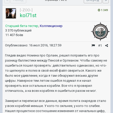
[-ZOO-]
1 349
kol71st
Старший бета-тестер
,
Коллекционер
3 370 публикаций
11 407 боёв
Опубликовано:
16 июл 2016, 18:27:59
#1
Глядев видео Номена про Орлаен, решил поправить его про
разницу баллистики между Пенсой и Орлеаном. Чтобы самому не
ошибиться пошел проверять: действительно одинаково, но что-
то щелкнуло и полез в свой excell-файл свериться. Какого же
было мое удивление, когда я там обнаружил весьма другие
цифры. Наверное тем летом ошибся подумал я и начал
проверять все остальные корабли. Все что я проверил
отличалось, а на всех кораблях я ошибиться разом не мог.
Замерил и переписал все данные, время полета снарядов стало
у всех кораблей меньше. У кого-то сильнее, у кого-то слабее.
Нашел процентное соотношение изменения от начальных цифр,