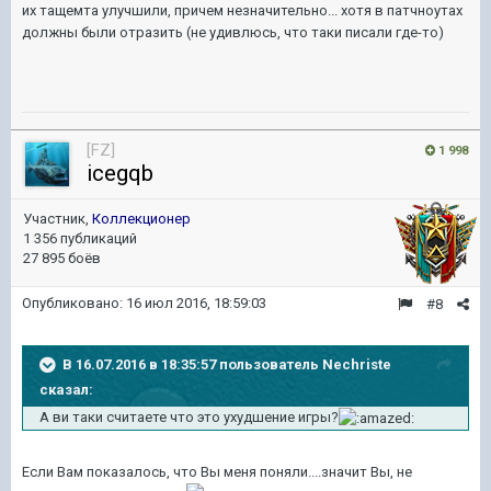
их тащемта улучшили, причем незначительно... хотя в патчноутах
должны были отразить (не удивлюсь, что таки писали где-то)
[FZ]
1 998
icegqb
Участник,
Коллекционер
1 356 публикаций
27 895 боёв
Опубликовано:
16 июл 2016, 18:59:03
#8
В 16.07.2016 в 18:35:57 пользователь Nechriste
сказал:
А ви таки считаете что это ухудшение игры?
Если Вам показалось, что Вы меня поняли....значит Вы, не