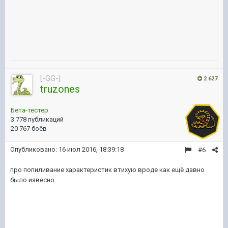
[-GG-]
2 627
truzones
Бета-тестер
3 778 публикаций
20 767 боёв
Опубликовано:
16 июл 2016, 18:39:18
#6
про попиливание характеристик втихую вроде как ещё давно
было извесно