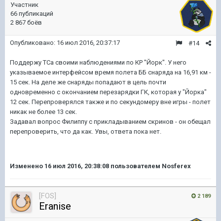
Участник
66 публикаций
2 867 боёв
Опубликовано:
16 июл 2016, 20:37:17
#14
Поддержу ТСа своими наблюдениями по КР "Йорк". У него
указываемое интерфейсом время полета ББ снаряда на 16,91 км -
15 сек. На деле же снаряды попадают в цель почти
одновременно с окончанием перезарядки ГК, которая у "Йорка"
12 сек. Перепроверялся также и по секундомеру вне игры - полет
никак не более 13 сек.
Задавал вопрос Филиппу с прикладыванием скринов - он обещал
перепроверить, что да как. Увы, ответа пока нет.
Изменено
16 июл 2016, 20:38:08
пользователем Nosferex
[FOS]
2 189
Eranise