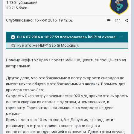
1 730 публикаций
29 715 боёв
Опубликовано:
16 июл 2016, 19:42:52
#11
В 16.07.2016 в 18:27:59 пользователь kol71st сказал:
P.S. ну и это же НЕРФ Зао (и Москвы).
Почему нерф-то? Время полета меньше, целиться проще - это ап
натуральный.
Другое дело, что отображаемые в порту скорости снарядов не
имеют ничего общего с отображаемыми в часиках. Возьмем для
примера тот же Зао:
Скорость ОФ в потру показывается 920 м/с, причем это скорость
вылета снаряда из ствола, под углом, и немаленьким, к
горизонту. Горизонтальная компонента скорости на деле
меньше.
Время полета на 10 км стало 4,8 с. Допустим, снаряд летит
равномерно строго горизонтально - гравитацию и
сопротивление воздуха магией отключили. Даже в этом случае,