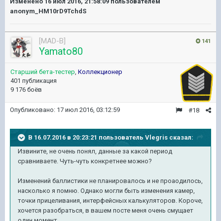
Изменено
16 июл 2016, 21:58:09
пользователем
anonym_HM10rD9TchdS
[MAD-B]
141
Yamato80
Старший бета-тестер
,
Коллекционер
401 публикация
9 176 боёв
Опубликовано:
17 июл 2016, 03:12:59
#18
В 16.07.2016 в 20:23:21 пользователь Vlegris сказал:
Извините, не очень понял, данные за какой период
сравниваете. Чуть-чуть конкретнее можно?
Изменений баллистики не планировалось и не проаодилось,
насколько я помню. Однако могли быть изменения камер,
точки прицеливания, интерфейсных калькуляторов. Короче,
хочется разобраться, в вашем посте меня очень смущает
один момент...