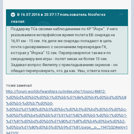
В 16.07.2016 в 20:37:17 пользователь Nosferex
сказал:
Поддержу ТСа своими наблюдениями по КР "Йорк". У него
указываемое интерфейсом время полета ББ снаряда на
16,91 км - 15 сек. На деле же снаряды попадают в цель
почти одновременно с окончанием перезарядки ГК,
которая у "Йорка" 12 сек. Перепроверялся также и по
секундомеру вне игры - полет никак не более 13 сек.
Задавал вопрос Филиппу с прикладыванием скринов - он
обещал перепроверить, что да как. Увы, ответа пока нет.
тоже замечал
http://forum.worldofwarships.ru/index.php?/topic/46812-
%d0%bd%d0%b0%d0%b1%d0%bb%d1%8e%d0%b4%d0%bd%d0%b8
%d0%b5-%d0%b7%d0%b0-
%d0%b2%d1%80%d0%b5%d0%bc%d0%b5%d0%bd%d0%b5%d0%bc-
%d0%bf%d0%be%d0%bb%d1%91%d1%82%d0%b0-%d0%b1%d0%b1-
%d1%81%d0%bd%d0%b0%d1%80%d1%8f%d0%b4%d0%be%d0%b2-
%d0%ba%d1%80%d0%b5%d0%b9%d1%81/page__p__1947202#entry1
947202