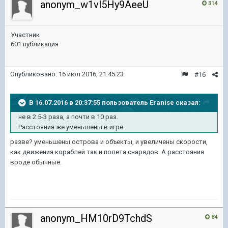
anonym_w1vl5Hy9AeeU
314
Участник
601 публикация
Опубликовано:
16 июл 2016, 21:45:23
#16
В 16.07.2016 в 20:37:55 пользователь Eranise сказал:
не в 2.5-3 раза, а почти в 10 раз.
Расстояния же уменьшены в игре.
разве? уменьшены острова и объекты, и увеличены скорости,
как движения кораблей так и полета снарядов. А расстояния
вроде обычные.
anonym_HM10rD9TchdS
84