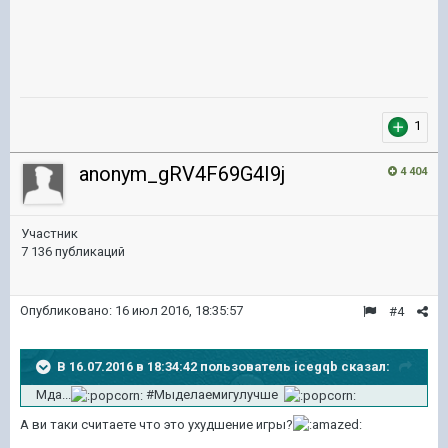
1
anonym_gRV4F69G4I9j
4 404
Участник
7 136 публикаций
Опубликовано:
16 июл 2016, 18:35:57
#4
В 16.07.2016 в 18:34:42 пользователь icegqb сказал:
Мда...
#Мыделаемигулучше
А ви таки считаете что это ухудшение игры?