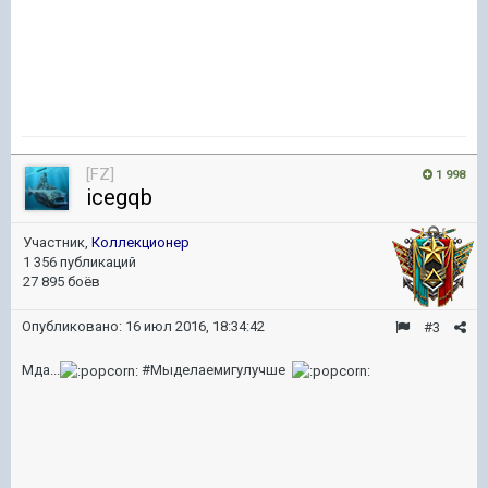
[FZ]
1 998
icegqb
Участник,
Коллекционер
1 356 публикаций
27 895 боёв
Опубликовано:
16 июл 2016, 18:34:42
#3
Мда...
#Мыделаемигулучше