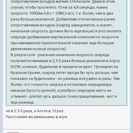
сопротивление воздуха магией отключили. Даже в этом
случае, чтобы пролететь 10 км за 4,8 секунды, нужна
скорость 10000м/4,8 с = 2083,3 м/с, т.е. более, чем в два
раза больше указанной. Добавляем отключенные ранее
сопротивление воздуха (снаряд замедляется, а значит,
начальная скорость должна быть еще выше) и угол вылета
снаряда (добавление вертикальной компоненты скорости
при неизменной горизонтальной означает еще большее
увеличение полной скорости).
В результате - реальная начальная скорость снаряда
получается минимум в 2,5-3 раза больше указанной в порту.
ЕСЛИ, конечно, будильник в прицеле не врет.
Проверял на
Красном Крыме, снаряд летит вроде бы чуть дольше, чем
показано на будильнике - но разница все равно в разы. Тем
более, что
точность запуска и остановки секундомера
никакая (просто ручной), и разброс снарядов никто не
отменял - улетел чуть дальше точки прицеливания - вот и
еще разница.
не в 2.5-3 раза, а почти в 10 раз.
Расстояния же уменьшены в игре.