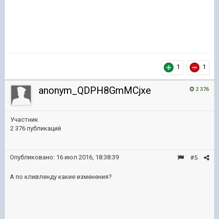
1
1
anonym_QDPH8GmMCjxe
2 376
Участник
2 376 публикаций
Опубликовано:
16 июл 2016, 18:38:39
#5
А по кливленду какие изменения?