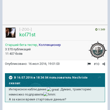
[-ZOO-]
1 349
kol71st
Старший бета-тестер
,
Коллекционер
3 370 публикаций
11 407 боёв
Опубликовано:
16 июл 2016, 19:01:03
#10
В 16.07.2016 в 18:34:04 пользователь Nechriste
сказал:
Интересное наблюдение
Думаю, траекторию
немножко подправили
А за какое время стартовые данные?