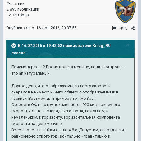
Участник
2 895 публикаций
12 720 боёв
Опубликовано:
16 июл 2016, 20:37:55
#15
В 16.07.2016 в 19:42:52 пользователь Kirag_RU
сказал:
Почему нерф-то? Время полета меньше, целиться проще -
это ап натуральный.
Другое дело, что отображаемые в порту скорости
снарядов не имеют ничего общего с отображаемыми в
часиках. Возьмем для примера тот же Зао:
Скорость ОФ в потру показывается 920 м/с, причем это
скорость вылета снаряда из ствола, под углом, и
немаленьким, к горизонту. Горизонтальная компонента
скорости на деле меньше.
Время полета на 10 км стало 4,8 с. Допустим, снаряд летит
равномерно строго горизонтально - гравитацию и