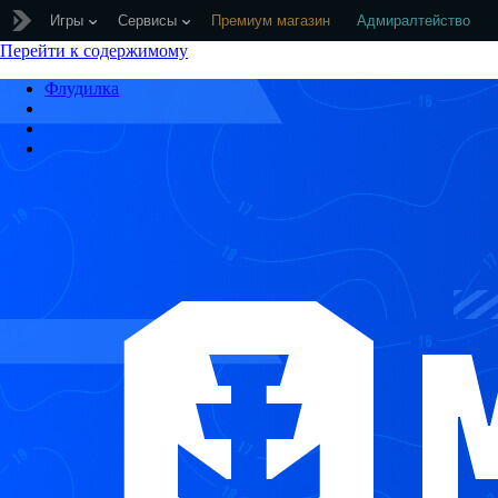
Игры
Сервисы
Премиум магазин
Адмиралтейство
Перейти к содержимому
Флудилка