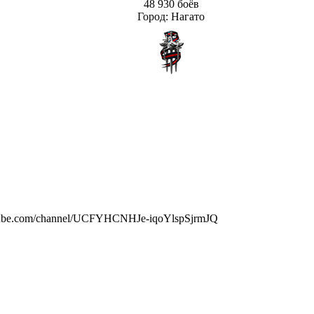
48 930 боёв
Город
:
Нагато
utube.com/channel/UCFYHCNHJe-iqoYlspSjrmJQ