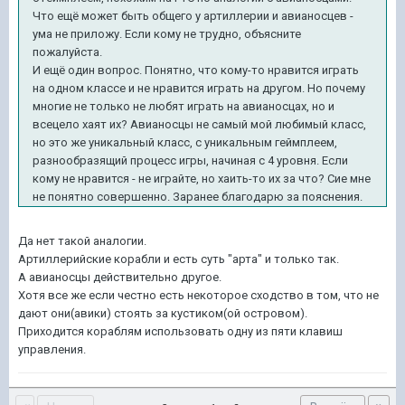
Что ещё может быть общего у артиллерии и авианосцев -
ума не приложу. Если кому не трудно, объясните
пожалуйста.
И ещё один вопрос. Понятно, что кому-то нравится играть
на одном классе и не нравится играть на другом. Но почему
многие не только не любят играть на авианосцах, но и
всецело хаят их? Авианосцы не самый мой любимый класс,
но это же уникальный класс, с уникальным геймплеем,
разнообразящий процесс игры, начиная с 4 уровня. Если
кому не нравится - не играйте, но хаить-то их за что? Сие мне
не понятно совершенно. Заранее благодарю за пояснения.
Да нет такой аналогии.
Артиллерийские корабли и есть суть "арта" и только так.
А авианосцы действительно другое.
Хотя все же если честно есть некоторое сходство в том, что не
дают они(авики) стоять за кустиком(ой островом).
Приходится кораблям использовать одну из пяти клавиш
управления.