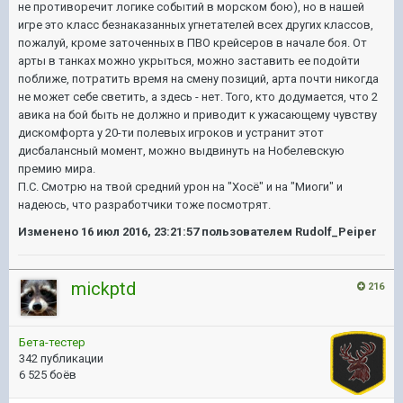
не противоречит логике событий в морском бою), но в нашей
игре это класс безнаказанных угнетателей всех других классов,
пожалуй, кроме заточенных в ПВО крейсеров в начале боя. От
арты в танках можно укрыться, можно заставить ее подойти
поближе, потратить время на смену позиций, арта почти никогда
не может себе светить, а здесь - нет. Того, кто додумается, что 2
авика на бой быть не должно и приводит к ужасающему чувству
дискомфорта у 20-ти полевых игроков и устранит этот
дисбалансный момент, можно выдвинуть на Нобелевскую
премию мира.
П.С. Смотрю на твой средний урон на "Хосё" и на "Миоги" и
надеюсь, что разработчики тоже посмотрят.
Изменено
16 июл 2016, 23:21:57
пользователем Rudolf_Peiper
mickptd
216
Бета-тестер
342 публикации
6 525 боёв