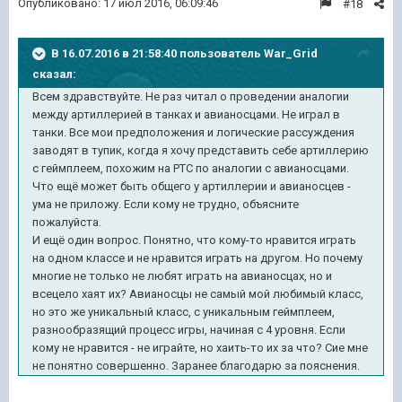
Опубликовано:
17 июл 2016, 06:09:46
#18
В 16.07.2016 в 21:58:40 пользователь War_Grid
сказал:
Всем здравствуйте. Не раз читал о проведении аналогии
между артиллерией в танках и авианосцами. Не играл в
танки. Все мои предположения и логические рассуждения
заводят в тупик, когда я хочу представить себе артиллерию
с геймплеем, похожим на РТС по аналогии с авианосцами.
Что ещё может быть общего у артиллерии и авианосцев -
ума не приложу. Если кому не трудно, объясните
пожалуйста.
И ещё один вопрос. Понятно, что кому-то нравится играть
на одном классе и не нравится играть на другом. Но почему
многие не только не любят играть на авианосцах, но и
всецело хаят их? Авианосцы не самый мой любимый класс,
но это же уникальный класс, с уникальным геймплеем,
разнообразящий процесс игры, начиная с 4 уровня. Если
кому не нравится - не играйте, но хаить-то их за что? Сие мне
не понятно совершенно. Заранее благодарю за пояснения.