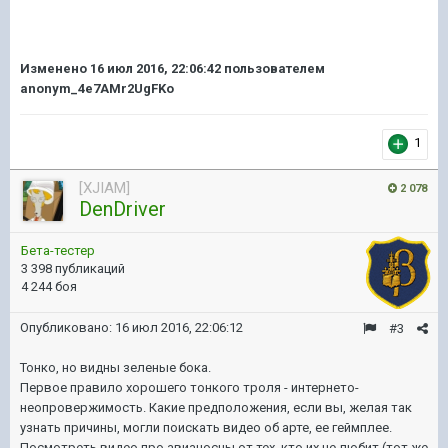
Изменено
16 июл 2016, 22:06:42
пользователем
anonym_4e7AMr2UgFKo
1
[XJIAM]
2 078
DenDriver
Бета-тестер
3 398 публикаций
4 244 боя
Опубликовано:
16 июл 2016, 22:06:12
#3
Тонко, но видны зеленые бока.
Первое правило хорошего тонкого троля - интернето-
неопровержимость. Какие предположения, если вы, желая так
узнать причины, могли поискать видео об арте, ее геймплее.
Посмотреть видео про авианосцы от тех, кто их не любит (тот же