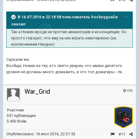
В 16.07.2016 в 22:18:58 пользователь hockeygoalie
сказал:
Так а Номен вроде не против авианосцев и их концепции. Он
просто говорит, что ему на них играть неинтересно (за
исключением Накурю)
Сарказм же.
Вообще, Номен из тех, кто свято уверен, что авики десятого
уровня не должны много домажить, и что топ домагеры - лк.
War_Grid
373
Участник
351 публикация
5 456 боёв
Опубликовано:
16 июл 2016, 22:31:53
#11