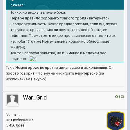
сказал:
Тонко, но видны зеленые бока.
Первое правило хорошего тонкого троля - интернето-
неопровержимость. Какие предположения, если вы, желая
так узнать причины, могли поискать видео об арте, ее
геймплее. Посмотреть видео про авианосцы от тех, кто их
не любит (тот же Номен весьма красочно облюбливает
Мидуэй).
Так то неплохая попытка, но внимание к мелочам вас
подвело...
Так а Номен вроде не против авианосцев и их концепции. Он
просто говорит, что ему на них играть неинтересно (за
исключением Накурю)
War_Grid
373
Участник
351 публикация
5 456 боёв