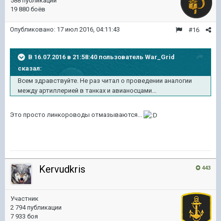
588 публикаций
19 880 боёв
Опубликовано:
17 июл 2016, 04:11:43
#16
В 16.07.2016 в 21:58:40 пользователь War_Grid
сказал:
Всем здравствуйте. Не раз читал о проведении аналогии
между артиллерией в танках и авианосцами...
Это просто линкороводы отмазываются...
Kervudkris
443
Участник
2 794 публикации
7 933 боя