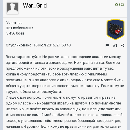
War_Grid
373
Участник
351 публикация
5 456 боёв
Опубликовано:
16 июл 2016, 21:58:40
#1
Всем здравствуйте. Не раз читал о проведении аналогии между
артиллерией в танках и авианосцами. Не играл в танки. Все мои
предположения и логические рассуждения заводят в тупик,
когда я хочу представить себе артиллерию с геймплеем,
похожим на РТС по аналогии с авианосцами. Что ещё может быть
общего у артиллерии и авианосцев - ума не приложу. Если кому не
трудно, объясните пожалуйста.
И ещё один вопрос. Понятно, что кому-то нравится играть на
одном классе и не нравится играть на другом. Но почему многие
не только не любят играть на авианосцах, но и всецело хаят их?
Авианосцы не самый мой любимый класс, но это же уникальный
класс, с уникальным геймплеем, разнообразящий процесс игры,
начиная с 4 уровня. Если кому не нравится - не играйте, но хаить-