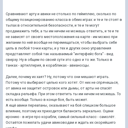
Сравнивают арту и авики не столько по геймплею, сколько по
общему позиционированию класса в обеих играх: и те и те стоят в
тылах в относительной безопасности, и те и те могут
продамажить тебя, а ты им ничем не можешь ответить, и те и те
не зависят от своего местоположения на карте - им можно при
желании по ней вообще не перемещаться, чтобы выбрать себе
цель в любой точке карты, и у тех и других окно управления
представляет собой так называемый "интерфейс бога" - вид
сверху. Ну в общем по своей сути это одно и то же. Только в
танках - артиллерия, в корабликах - авианосцы.
Далее, почему их хаят? Ну, потому что они мешают играть.
Потому что выбирают целью кого хотят. От них не спрячешься,
от авика не защитит островок или дымы, от арты не спасёт
складка рельефа. При этом ответить ты им ничем не можешь. То
есть вообще. Только в конце боя, быть может.
А ещё авики переапаны, оказывают на бой слишком большое
влияние, поэтому их приходится балансить зеркально. Оцени
иронию - в игре про корабли, самый сильный класс - самолёт.
Остаётся пожелать удачи авиководам и ждать их скорейшего