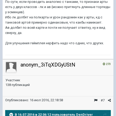
По-сути, если проводить аналогию с танками, то признаки арты
есть у двух классов - лк и ав (можно притянуть длинные торпеды
у эсминцев).
Ибо лк долбят на полкарты и урон рандомен как у арты, кд с
танковой артой примерно одинаковые, что какбы намекает.
Ав долбит по всей карте и почти не получает ответку, ну и вид
сверху, да.
Для улучшения геймплея нерфить надо что одних, что других.
anonym_3iTqXDGyUStN
273
Участник
138 публикаций
Опубликовано:
16 июл 2016, 22:18:58
#7
В 16.07.2016 в 22:06:12 пользователь DenDriver