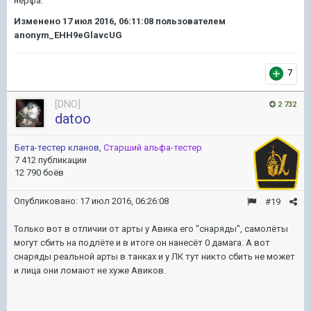
нерфа.
Изменено
17 июл 2016, 06:11:08
пользователем
anonym_EHH9eGlavcUG
7
[DNO]
2 732
datoo
Бета-тестер кланов
,
Старший альфа-тестер
7 412 публикации
12 790 боёв
Опубликовано:
17 июл 2016, 06:26:08
#19
Только вот в отличии от арты у Авика его "снаряды", самолёты
могут сбить на подлёте и в итоге он нанесёт 0 дамага. А вот
снаряды реальной арты в танках и у ЛК тут никто сбить не может
и лица они ломают не хуже Авиков.