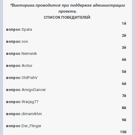
*Викторина проводится при поддержке администрации
проекта.
СПИСОК ПОБЕДИТЕЛЕЙ:
1й
вопрос:
Spata
2й
вопрос:
von
3й
вопрос:
Nemsnik
4й
вопрос:
Arctur
5й
вопрос:
OldFishV
6й
вопрос:
AmigoDancer
7й
вопрос:
Warjag77
8й
вопрос:
dimamikhin
9й
вопрос:
Der_Flinger
10й