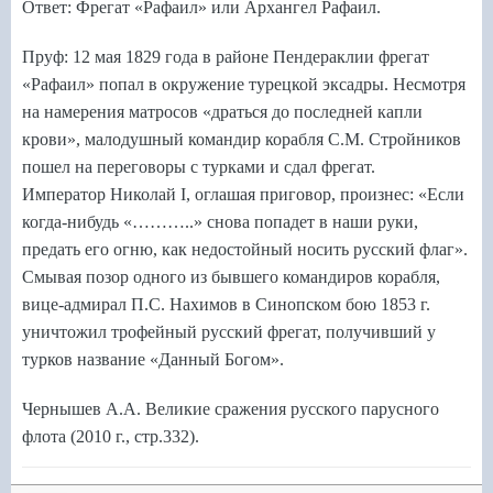
Ответ: Фрегат «Рафаил» или Архангел Рафаил.
Пруф: 12 мая 1829 года в районе Пендераклии фрегат
«Рафаил» попал в окружение турецкой эксадры. Несмотря
на намерения матросов «драться до последней капли
крови», малодушный командир корабля С.М. Стройников
пошел на переговоры с турками и сдал фрегат.
Император Николай
I
, оглашая приговор, произнес: «Если
когда-нибудь «………..» снова попадет в наши руки,
предать его огню, как недостойный носить русский флаг».
Смывая позор одного из бывшего командиров корабля,
вице-адмирал П.С. Нахимов в Синопском бою 1853 г.
уничтожил трофейный русский фрегат, получивший у
турков название «Данный Богом».
Чернышев А.А. Великие сражения русского парусного
флота (2010 г., стр.332).