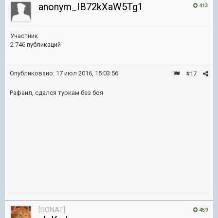
anonym_IB72kXaW5Tg1
413
Участник
2 746 публикаций
Опубликовано:
17 июл 2016, 15:03:56
#17
Рафаил, сдался туркам без боя
[DONAT]
459