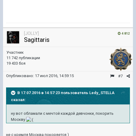
[JOLLY]
4 812
Sagittaris
Участник
11 742 публикации
19 433 боя
Опубликовано:
17 июл 2016, 14:59:15
#7
В 17.07.2016 в 14:57:23 пользователь Ledy_STELLA
сказал:
ну вот обламали с мечтой каждой девчонки, покорить
Москву
не с кремля Москва покоряется )