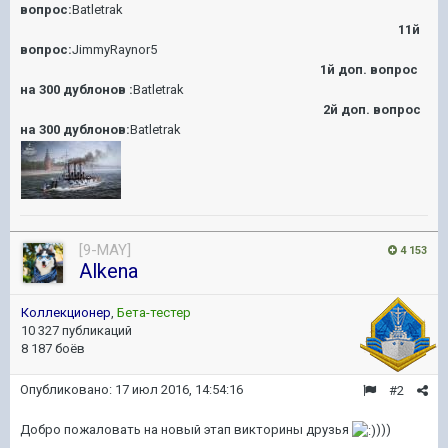
вопрос:
Batletrak
11й
вопрос:
JimmyRaynor5
1й доп. вопрос
на 300 дублонов :
Batletrak
2й доп. вопрос
на 300 дублонов:
Batletrak
[9-MAY]
4 153
Alkena
Коллекционер
,
Бета-тестер
10 327 публикаций
8 187 боёв
Опубликовано:
17 июл 2016, 14:54:16
#2
Добро пожаловать на новый этап викторины друзья
)))