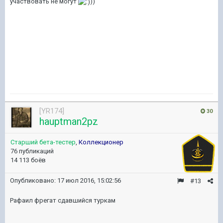
участвовать не могут
))
[YR174]
30
hauptman2pz
Старший бета-тестер
,
Коллекционер
76 публикаций
14 113 боёв
Опубликовано:
17 июл 2016, 15:02:56
#13
Рафаил фрегат сдавшийся туркам