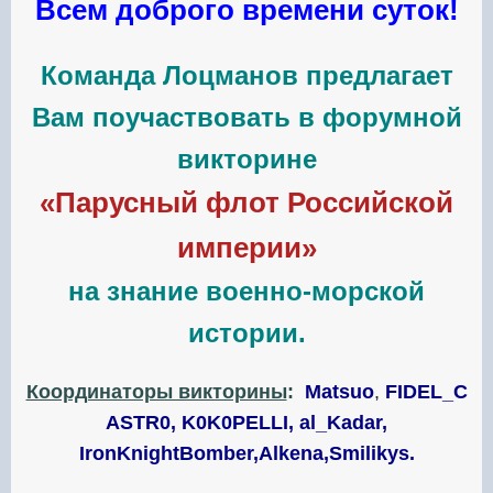
Всем доброго времени суток!
Команда Лоцманов предлагает
Вам поучаствовать в форумной
викторине
«Парусный флот Российской
империи»
на знание военно-морской
истории.
Координаторы викторины
:
Matsuo
,
FIDEL_C
ASTR0, K0K0PELLI,
al_Kadar,
IronKnightBomber,Alkena,Smilikys.