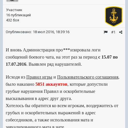
Участник
16 публикаций
432 боя
Опубликовано:
18 июл 2016, 18:39:16
#1
И вновь Администрация про
***
изировала логи
сообщений боевого чата, на этот раз за период
с 15.07 по
17.07.2016
. Выявлен ряд нарушителей.
Исходя из
Правил игры
и
Пользовательского соглашения
,
было наказано
5851
ак
ка
унтов
, которые допустили
грубые нарушения Правил и оскорбительные
высказывания в адрес друг друга.
Хотелось бы обратится ко всем игрокам, воздержитесь от
грубых и оскорбительных выражений в адрес
собеседников, а также использования мата и
завуалированного мата в чате.