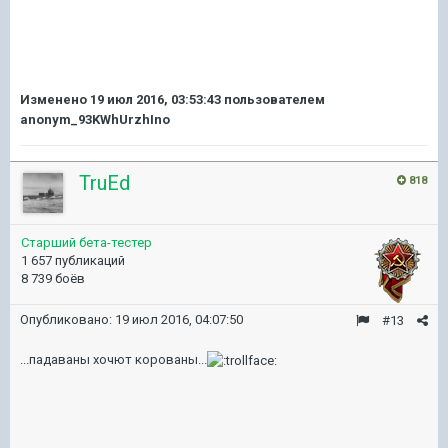
Изменено
19 июл 2016, 03:53:43
пользователем
anonym_93KWhUrzhIno
TruEd
818
Старший бета-тестер
1 657 публикаций
8 739 боёв
Опубликовано:
19 июл 2016, 04:07:50
#13
...падаваны хочют корованы...