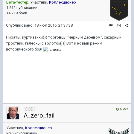
Бета-тестер
, Участник,
Коллекционер
1 512 публикации
14 719 боёв
Опубликовано:
18 июл 2016, 21:37:38
#4
Пираты, куртизанки))) торговцы "черным деревом", сахарный
тростник, галеоны с золотом))) Вот и новый режим
исторического боя!
[COD]
6 757
A_zero_fail
Участник,
Коллекционер
9 265 публикаций