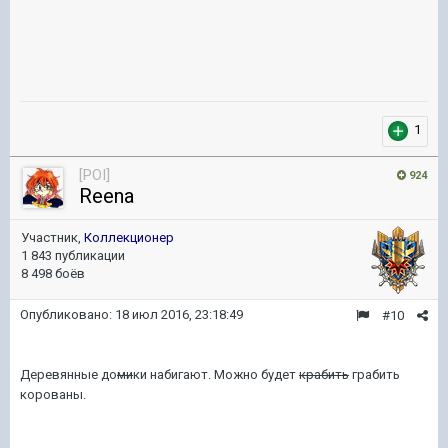
1
[POI]
924
Reena
Участник,
Коллекционер
1 843 публикации
8 498 боёв
Опубликовано:
18 июл 2016, 23:18:49
#10
Деревянные до
ми
ки набигают.
Можно будет
крабить
грабить
корованы.