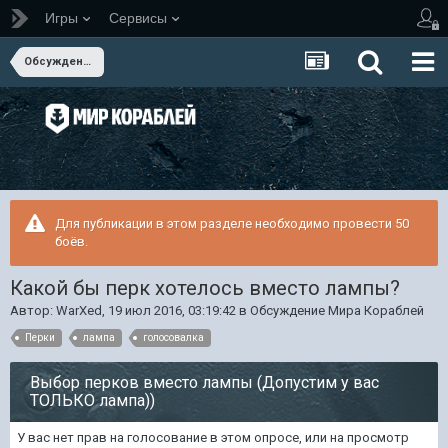
Игры
Сервисы
Обсуждение Мира Кораблей
Для публикации в этом разделе необходимо провести 50
боёв.
Какой бы перк хотелось вместо лампы?
Автор:
WarXed
,
19 июл 2016, 03:19:42
в
Обсуждение Мира Кораблей
Перки
лампа
голосовалка
Выбор перков вместо лампы (Допустим у вас
ТОЛЬКО лампа))
У вас нет прав на голосование в этом опросе, или на просмотр