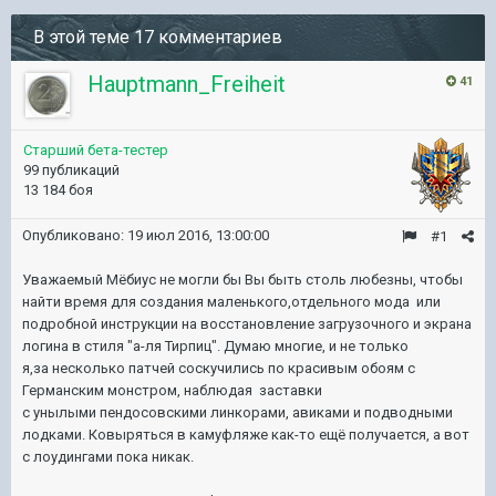
В этой теме 17 комментариев
Hauptmann_Freiheit
41
Старший бета-тестер
99 публикаций
13 184 боя
Опубликовано:
19 июл 2016, 13:00:00
#1
Уважаемый Мёбиус не могли бы Вы быть столь любезны, чтобы
найти время для создания маленького,отдельного мода или
подробной инструкции на восстановление загрузочного и экрана
логина в стиля "а-ля Тирпиц". Думаю многие, и не только
я,за
несколько патчей
соскучились по красивым обоям с
Германским монстром, наблюдая заставки
с
унылыми
пендосовскими линкорами, авиками и подводными
лодками. Ковыряться в камуфляже как-то ещё получается, а вот
с лоудингами пока никак.