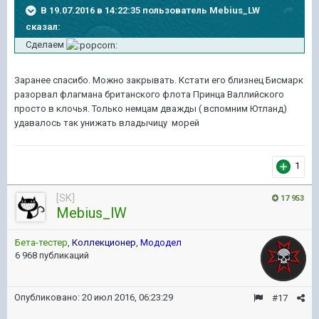
В 19.07.2016 в 14:22:35 пользователь Mebius_LW
сказал:
Сделаем
Заранее спасибо. Можно закрывать. Кстати его близнец Бисмарк
разорвал флагмана британского флота Принца Валлийского
просто в клочья. Только немцам дважды ( вспомним Ютланд)
удавалось так унижать владычицу морей
1
[SK]
17 953
Mebius_lW
Бета-тестер
,
Коллекционер
,
Мододел
6 968 публикаций
Опубликовано:
20 июл 2016, 06:23:29
#17