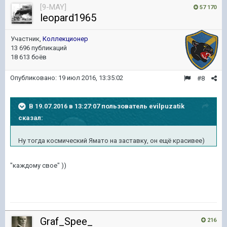
[9-MAY]
57 170
leopard1965
Участник,
Коллекционер
13 696 публикаций
18 613 боёв
Опубликовано:
19 июл 2016, 13:35:02
#8
В 19.07.2016 в 13:27:07 пользователь evilpuzatik
сказал:
Ну тогда космический Ямато на заставку, он ещё красивее)
"каждому свое" ))
Graf_Spee_
216