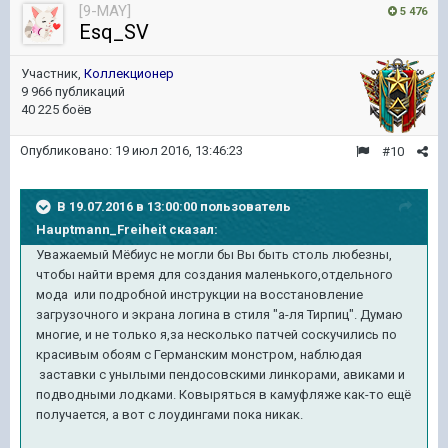
[9-MAY]
5 476
Esq_SV
Участник,
Коллекционер
9 966 публикаций
40 225 боёв
Опубликовано:
19 июл 2016, 13:46:23
#10
В 19.07.2016 в 13:00:00 пользователь
Hauptmann_Freiheit сказал:
Уважаемый Мёбиус не могли бы Вы быть столь любезны,
чтобы найти время для создания маленького,отдельного
мода или подробной инструкции на восстановление
загрузочного и экрана логина в стиля "а-ля Тирпиц". Думаю
многие, и не только я,за
несколько патчей
соскучились по
красивым обоям с Германским монстром, наблюдая
заставки с
унылыми
пендосовскими линкорами, авиками и
подводными лодками. Ковыряться в камуфляже как-то ещё
получается, а вот с лоудингами пока никак.