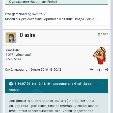
С уважением Hauptmann Freheit
Это gameloading.swf ????
Могли бы уже сохранить оригинал и ставить когда нужно ...
DiasIre
3 562
Участник
4 017 публикаций
7 638 боёв
Опубликовано:
19 июл 2016, 13:50:12
#11
В 19.07.2016 в 13:46:10 пользователь Graf_Spee_
сказал:
док фильм Вторая Мировая Война в (цвете)
,там про 3
линкора это Граф Шпее ,Линкор Бисмарк ,Линкор Тирпиц.
именно там рассказывается что Тирпиц представлял