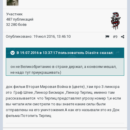
Участник
487 публикаций
32 280 боёв
Опубликовано:
19 июл 2016, 13:46:10
#9
В 19.07.2016 в 13:37:17 пользователь DiasIre сказал:
он не Великобританию в страхе держал, а конвоям мешал,
не надо тут приукрашивать)
док фильм Вторая Мировая Война в (цвете)
,там про 3 линкора
это Граф Шпее ,Линкор Бисмарк ,Линкор Тирпиц.
именно там
рассказывается что Тирпиц представлял угрозу номер 1,и если
вы читали или смотрели то вы знаете какие силы были
отправлены на его уничтожения.А как его называли это из Док
фильма Потопить Тирпиц