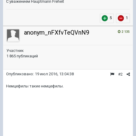
С уважением Hauptmann Freheit
5
1
anonym_nFXfvTeQVnN9
2 135
Участник
1 865 публикаций
Опубликовано:
19 июл 2016, 13:04:38
#2
Немцефилы такие немцефилы.