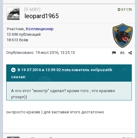
[9-MAY]
57 170
leopard1965
Участник,
Коллекционер
13 696 публикаций
18 613 боёв
Опубликовано:
19 июл 2016, 13:25:13
#6
В 19.07.2016 в 13:09:02 пользователь evilpuzatik
сказал:
А что этот "монстр" сделал? кроме того , что красиво
утонул))
он просто красив ) для заставки этого достаточно