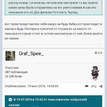
угрозу номер 1,и если вы читали или смотрели то вы знаете
какие силы были отправлены на его уничтожения.А как его
называли это из Док фильма Потопить Тирпиц
вот прям представляю себе какую ни будь бабку которая сидит в
каком н будь Лестере и трясется от страха из за какого то
линкора который стоит в сотнях километрах от неё, боясь выйти
из гавани
Graf_Spee_
216
Участник
487 публикаций
32 280 боёв
Опубликовано:
19 июл 2016, 14:04:04
#12
В 19.07.2016 в 13:42:41 пользователь evilpuzatik
сказал: