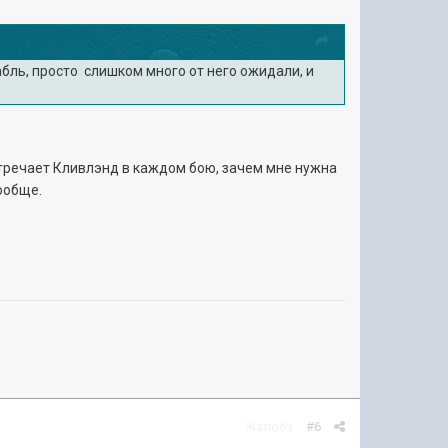
абль, просто слишком много от него ожидали, и
стречает Кливлэнд в каждом бою, зачем мне нужна
ообще.
Жалоба
#6