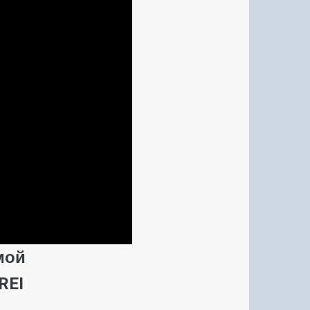
мой
REI