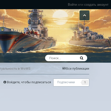
Войти
или
создать аккаунт
ктуальность в WoWS
Все публикации
Войдите, чтобы подписаться
Подписчики
1