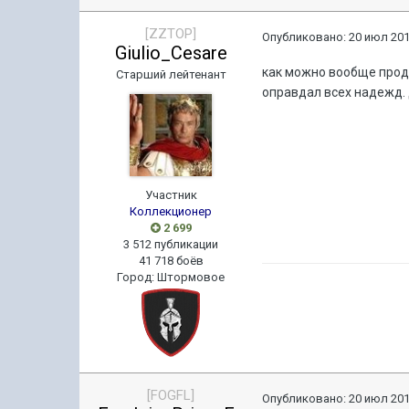
[ZZTOP]
Опубликовано:
20 июл 201
Giulio_Cesare
как можно вообще прода
Старший лейтенант
оправдал всех надежд.
Участник
Коллекционер
2 699
3 512 публикации
41 718 боёв
Город
:
Штормовое
[FOGFL]
Опубликовано:
20 июл 201