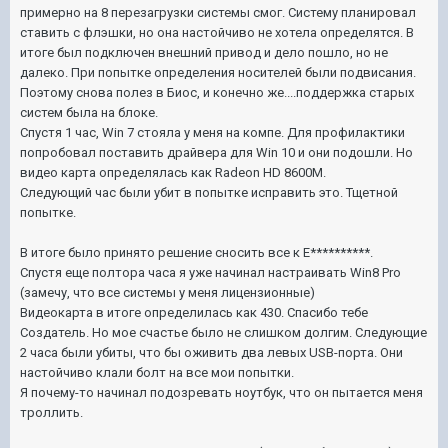
примерно на 8 перезагрузки системы смог. Систему планировал
ставить с флэшки, но она настойчиво не хотела определятся. В
итоге был подключен внешний привод и дело пошло, но не
далеко. При попытке определения носителей были подвисания.
Поэтому снова полез в Биос, и конечно же....поддержка старых
систем была на блоке.
Спустя 1 час, Win 7 стояла у меня на компе. Для профилактики
попробовал поставить драйвера для Win 10 и они подошли. Но
видео карта определялась как Radeon HD 8600M.
Следующий час были убит в попытке исправить это.
Тщетной
попытке.
В итоге было принято решение сносить все к Е**********.
Спустя еще полтора часа я уже начинал настраивать Win8 Pro
(замечу, что все системы у меня лицензионные)
Видеокарта в итоге определилась как 430. Спасибо тебе
Создатель. Но мое счастье было не слишком долгим. Следующие
2 часа были убиты, что бы
оживить два левых USB-порта. Они
настойчиво клали болт на все мои попытки.
Я почему-то начинал подозревать ноутбук, что он пытается меня
троллить.