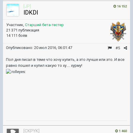
[JP]
16 152
lDKDl
Участник,
Старший бета-тестер
21 371 публикация
14 111 боёв
Опубликовано:
20 июл 2016, 06:01:47
#5
Пол дня писал в теме что хочу купить, а это лучше или это. И все
равно пошел и купил какую то ху.... хурму!
[CKPYK]
1 460