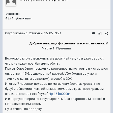
Участник
4 274 публикации
Опубликовано:
20 июл 2016, 05:53:21
#1
Доброго товарищи форумчане, и все кто не очень. ©
Часть 1. Причина
Возможно кто-то вспомнит, а вероятней нет, но я уже говорил,
что мне нужен ноутбук для работы.
При выборе было несколько критериев, на которые я и старался
опираться: 15,6, с дискретной картой, VGA (монитор у меня
только с данным разъемом), и ценой в 30К.
Итогом 7 часовых походов по магазинам (рекламировать не
буду) и обнюхиванием, облапыванием, осмотрам, протиранием
пыли...стало вот это "чудо"
Hp 15 ba090ur
И в первую очередь я хочу выразить благодарность Microsoft и
HP....какие же вы кoзлы!
Ну,
а теперь по порядку.