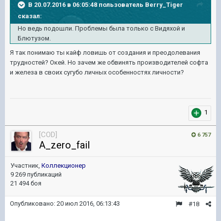
В 20.07.2016 в 06:05:48 пользователь Berry_Tiger
сказал:
Но ведь подошли. Проблемы была только с Видяхой и
Блютузом.
Я так понимаю ты кайф ловишь от создания и преодолевания
трудностей? Окей. Но зачем же обвинять производителей софта
и железа в своих сугубо личных особенностях личности?
1
[COD]
6 757
A_zero_fail
Участник,
Коллекционер
9 269 публикаций
21 494 боя
Опубликовано:
20 июл 2016, 06:13:43
#18