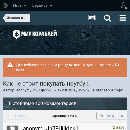
Игры
Сервисы
Железо и софт
Для публикации в этом разделе необходимо провести 50
боёв.
Как не стоит покупать ноутбук.
Автор:
anonym_Jn78UjIkInk1
,
20 июл 2016, 05:53:21
в
Железо и софт
В этой теме 100 комментариев
Назад
Вперёд
Страница 1 из 5
anonym_Jn78UjIkInk1
8 899