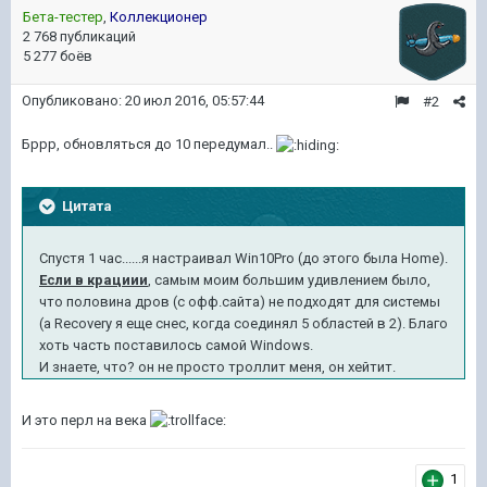
Бета-тестер
,
Коллекционер
2 768 публикаций
5 277 боёв
Опубликовано:
20 июл 2016, 05:57:44
#2
Бррр, обновляться до 10 передумал..
Цитата
Спустя 1 час......я настраивал Win10Pro (до этого была Home).
Если в крациии
, самым моим большим удивлением было,
что половина дров (с офф.сайта) не подходят для системы
(а Recovery я еще снес, когда соединял 5 областей в 2). Благо
хоть часть поставилось самой Windows.
И знаете, что? он не просто троллит меня, он хейтит.
И это перл на века
1