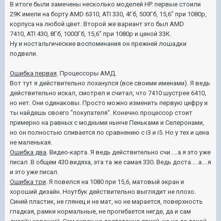
В итоге были замечены несколько моделей HP. первые стоили
29К имели на борту AMD 6310, ATI 330, 4Гб, 500Гб, 15,6" при 1080р,
корпуса на любой цвет.
Второй же вариант это был
AMD
7410,
ATI
430, 8Гб, 1000Гб, 15,6" при
1080р и ценой 33К.
Ну и ностальгические воспоминания он прежней лошадки
подвели.
Ошибка первая
. Процессоры АМД.
Вот тут я действительно лoханулся (все своими именами). Я ведь
действительно искал, смотрел и считал, что 7410 шустрее 6410,
но нет. Они одинаковы. Просто можно изменить первую цифру и
ты найдешь своего "покупателя". Конечно процессор стоит
примерно на равных с модными нынче Пеньками и Селеронами,
но он полностью сливается по сравнению с i3 и i5. Но у тех и цена
не маленькая.
Ошибка два
. Видео-карта. Я ведь действительно счи.....а я это уже
писал. В общем 430 видяха, эта та же самая 330. Ведь доста.....а....я
и это уже писал.
Ошибка три
. Я повелся на 1080 при 15,6, матовый экран и
хороший дизайн. Ноутбук действительно выглядит не плохо.
Синий пластик, не глянец и не мат, но не марается, поверхность
гладкая, рамки нормальные, не
прогибается
нигде, да и сам