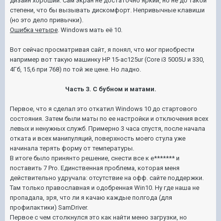
дизайн хороший. Сам экран не достаточно яркий, но не до такой
степени, что бы вызывать дискомфорт. Непривычные клавиши
(но это дело привычки).
Ошибка четыре
. Windows мать её 10.
Вот сейчас просматривая сайт, я понял, что мог приобрести
например вот такую машинку
HP 15-ac125ur (Core i3 5005U и 330,
4Гб, 15,6 при 768) по той же цене. Но ладно.
Часть 3. С бубном и матами.
Первое, что я сделал это откатил Windows 10 до стартового
состояния. Затем были маты по ее настройки и отключения всех
левых и ненужных служб. Примерно 3 часа спустя, после начала
отката и всех манипуляций, поверхность моего стула уже
начинала терять форму от температуры.
В итоге было принянто решение, снести все к е******* и
поставить 7 Pro. Единственная проблема, которая меня
действительно удручала: отсутствие на офф. сайте поддержки.
Там только православная и одобренная Win10. Ну где наша не
пропадала, зря, что ли я качаю каждые полгода (для
профилактики) SamDriver.
Первое с чем столкнулся это как найти меню загрузки, но