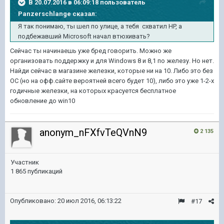
В 20.07.2016 в 06:09:18 пользователь
Panzerschlange сказал:
Я так понимаю, ты шел по улице, а тебя схватил HP, а
подбежавший Microsoft начал втюхивать?
Сейчас ты начинаешь уже бред говорить. М
ожно же
организовать поддержку и для Windows 8 и 8,1 по железу. Но нет.
Найди сейчас в магазине железки, которые ни на 10. Либо это без
ОС (но на офф.сайте вероятней всего будет 10), либо это уже 1-2-х
годичные железки, на которых красуется бесплатное
обновление до win10
anonym_nFXfvTeQVnN9
2 135
Участник
1 865 публикаций
Опубликовано:
20 июл 2016, 06:13:22
#17