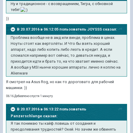
Ну и традиционное - с возвращением, Тигра, с обновкой
тебя!
))
В 20.07.2016 в 06:12:05 пользователь JOYSSS сказал:
Проблема вообще не в амд или винде, проблема в ценах.
Ноуты стоят как вертолёты. И Что бы взять хороший
аппарат, надо либо копить либо лезть в кредит. А если
сломался например вот сейчас, то деваться некуда, и
приходится идти и брать то, на что хватает именно сейчас.
А вообще у MSI нынче хорошие аппараты. лично я коплю на
Alienware
Я смотрел на Asus Rog, но как-то дороговато для рабочей
машинки. ))
06:16 Добавлено спустя 1 минуту
В 20.07.2016 в 06:13:22 пользователь
Panzerschlange сказал:
Я так понимаю ты кайф ловишь от создания и
преодолевания трудностей? Окей. Но зачем же обвинять