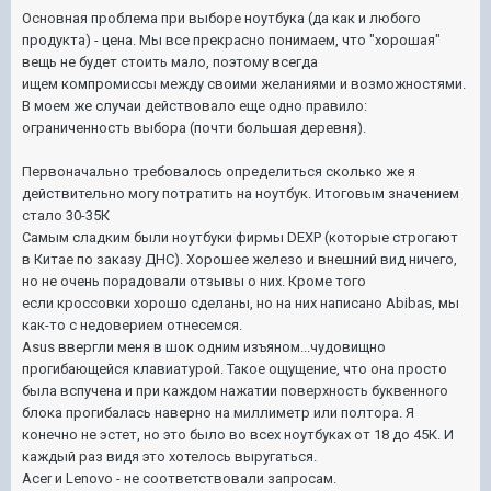
Основная проблема при выборе ноутбука (да как и любого
продукта) - цена. Мы все прекрасно понимаем, что "хорошая"
вещь не будет стоить мало, поэтому всегда
ищем
компромиссы
между своими желаниями и возможностями.
В моем же случаи действовало еще одно правило:
ограниченность выбора (почти большая деревня).
Первоначально требовалось определиться сколько же я
действительно могу потратить на ноутбук. Итоговым значением
стало 30-35К
Самым сладким были ноутбуки фирмы DEXP (которые строгают
в Китае по заказу ДНС). Хорошее железо и внешний вид ничего,
но не очень порадовали отзывы о них. Кроме того
если
кроссовки
хорошо сделаны, но на них написано Abibas, мы
как-то с недоверием отнесемся.
Asus ввергли меня в шок одним изъяном...чудовищно
прогибающейся клавиатурой. Такое ощущение, что она просто
была вспучена и при каждом нажатии поверхность буквенного
блока прогибалась наверно на миллиметр или полтора. Я
конечно не эстет, но это было во всех ноутбуках от 18 до 45К. И
каждый раз видя это хотелось выругаться.
Acer и Lenovo - не соответствовали запросам.