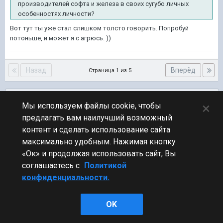
производителей софта и железа в своих сугубо личных
особенностях личности?
Вот тут ты уже стал слишком толсто говорить. Попробуй
потоньше, и может я с агрюсь. ))
Назад
Вперёд
Страница 1 из 5
Подписчики
0
×
Мы используем файлы cookie, чтобы
предлагать вам наилучший возможный
ПЕРЕЙТИ К СПИСКУ ТЕМ
контент и сделать использование сайта
Железо и софт
максимально удобным. Нажимая кнопку
«Ок» и продолжая использовать сайт, Вы
соглашаетесь с
Политикой
конфиденциальности.
Стиль
OK
Powered by Invision Community