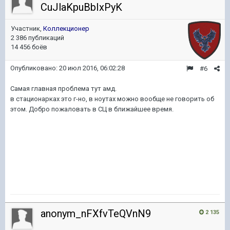
CuJlaKpuBbIxPyK
Участник,
Коллекционер
2 386 публикаций
14 456 боёв
Опубликовано:
20 июл 2016, 06:02:28
#6
Самая главная проблема тут амд.
в стационарках это г-но, в ноутах можно вообще не говорить об
этом. Добро пожаловать в СЦ в ближайшее время.
anonym_nFXfvTeQVnN9
2 135