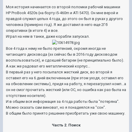
Моя история начинается со второй поломки рабочей машинки
HP ProBook 4520s (на борту i5-460m и ATI 5470). Он мне верой и
правдой служил целых 4 года, до этого он был в руках у другого
человека (примерно год). Я же доставил в него еще 2Гб
оперативки (в итоге 4) и все.
Играл на нем в танки, даже корабли запускал.
Все 4 года к нему не было претензий, окромя иногда не
читающего дисковода (эх сейчас бы в 2016 году дисководом
воспользоваться), и сдохшей батареи (не принципиально было).
А как же радовал его металлический корпус...
В первый раз у него посыпался жесткий диск, во второй я
оставил его на 6 дней включенным (при этом уходя, оставил его
на обновлении системы), придя на работу, я перезагрузил комп...а
он не смог прочитать жесткий (или ОС, но ошибка как раз была на
отсутствие носителя).
И в общем вся информация за 4 года работы была "потеряна".
Можно сказать сам виноват, но я понадеялся на "сон".
В общем было принято решение приобретать уже свою машинку.
Часть 2. Поиск