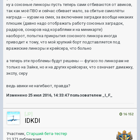
ну а союзные линкоры пусть теперь сами отбиваются от авиков,
так как моё ПВО и сейчас сбивает мало, за сбитые самолёты
награда --- курам на смех, за включение заградки вообще никаких
плюшек (давно надо отображать работу союзных заградок,
радаров, сонаров над кораблями и на миникарте)
наоборот, попытка прикрытия союзного линкора иногда
приводит к тому, что мой хрупкий борт подставляется под
вражеские линкоры и крейсера, что больно
а теперь эти проблемы будут решены --- фугасо по линкорам не
только на Зайке, но и на других крейсерах, что означает дамажку,
экспу, серу
ведь авики не нагибают, правда?
Изменено
25 июл 2016, 14:33:47
пользователем _I_F_
[JP]
16 152
lDKDl
Участник,
Старший бета-тестер
21 371 публикация