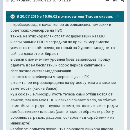
Опубликовано:
20 июл 2016, 10:12:29
#4
В 20.07.2016 в 10:06:02 пользователь Tiacan сказал:
я крейсеровод, я качал кэпов американских, немецких и
советских крейсеров на ПВО
также, на этих кораблях стоят модернизации на ПВО
и если раньше ПВО с заградкой по крайней мере могло
уничтожить налёт авика, который на 2 уровня младше, то
сейчас даже это отбирают
в связи с изменением уровней боёв авианосцев, прошу
сделать всем бесплатный сброс перков капитанов и
бесплатное снятие модернизаций
я поставлю крейсерам модернизации на ГК
а капитанов перераспределю на фугасоаутизм и снижение
заметности (как на Зайке)
ну а союзные линкоры пусть теперь сами отбиваются от
авиков, так как моё ПВО и сейчас сбивает мало, за сбитые
самолёты награда --- курам на смех, за включение заградки
вообще никаких плюшек (давно надо отображать работу
союзных заградок, радаров, сонаров над кораблями и на
миникарте)
наоборот, попытка прикрытия союзного линкора иногда