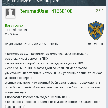
В этой теме 6 комментариев
RenamedUser_41668108
110
Бета-тестер
114 публикации
2 772 боя
Опубликовано:
20 июл 2016, 10:06:02
#1
я крейсеровод, я качал кэпов американских, немецких и
советских крейсеров на ПВО
также, на этих кораблях стоят модернизации на ПВО
и если раньше ПВО с заградкой по крайней мере могло
уничтожить налёт авика, который на 2 уровня младше, то сейчас
даже это отбирают
в связи с изменением уровней боёв авианосцев, прошу сделать
всем бесплатный сброс перков капитанов и бесплатное снятие
модернизаций
я поставлю крейсерам модернизации на ГК
а капитанов перераспределю на фугасо и снижение заметности
(как на Зайке)