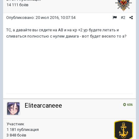
14 111 боёв
Опубликовано:
20 июл 2016, 10:07:54
#2
ТС, а давайте вы сядите на АВ и на кр +2 ур будете летать и
сливаться полностью с нулем дамага - вот будет весело то а?
Elitearcaneee
606
Участник
1 181 публикация
3 848 боёв