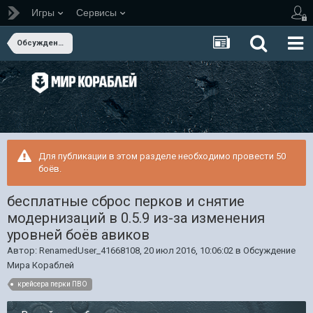
Игры
Сервисы
Обсуждение Мира Кораблей
Для публикации в этом разделе необходимо провести 50
боёв.
бесплатные сброс перков и снятие
модернизаций в 0.5.9 из-за изменения
уровней боёв авиков
Автор:
RenamedUser_41668108
,
20 июл 2016, 10:06:02
в
Обсуждение
Мира Кораблей
крейсера перки ПВО