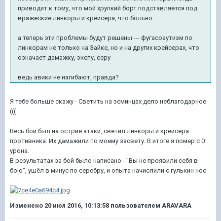
приводит к тому, что мой хрупкий борт подставляется под
вражеские линкоры и крейсера, что больно
а теперь эти проблемы будут решены --- фугасоаутизм по
линкорам не только на Зайке, но и на других крейсерах, что
означает дамажку, экспу, серу
ведь авики не нагибают, правда?
Я тебе больше скажу - Светить на эсминцах дело неблагодарное
(((
Весь бой был на острие атаки, светил линкоры и крейсера
противника. Их дамажили по моему засвету. В итоге я помер с 0
урона.
В результатах за бой было написано - "Вы не проявили себя в
бою", ушёл в минус по серебру, и опыта начислили с гулькин нос
Изменено
20 июл 2016, 10:13:58
пользователем ARAVARA