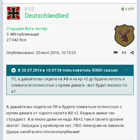
[PSI]
3 377
Deutschlandlied
Старший бета-тестер
3 489 публикаций
27 042 боя
Опубликовано:
20 июл 2016, 10:15:23
#5
В 20.07.2016 в 10:07:54 пользователь lDKDl сказал:
ТС, а давайте вы сядите на АВ и на кр +2 ур будете летать и
сливаться полностью с нулем дамага - вот будет весело то
а?
А давайте вы сядете на ЛК и будете сливаться полностью с
нулем дамага от одного налета АВ +2. Бедные авики так
страдают. А в песке даже не надо АВ+2 там и своего уровня
хватит. Заградок у крейсеров нет, ПВО линкорам не завезли.
Даешь нагиб всего плоскопалубными!