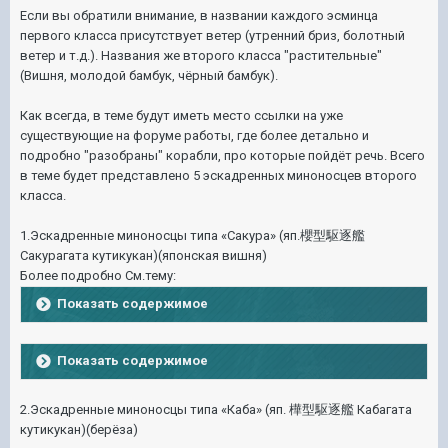
Если вы обратили внимание, в названии каждого эсминца
первого класса присутствует ветер (утренний бриз, болотный
ветер и т.д.). Названия же второго класса "растительные"
(Вишня, молодой бамбук, чёрный бамбук).
Как всегда, в теме будут иметь место ссылки на уже
существующие на форуме работы, где более детально и
подробно "разобраны" корабли, про которые пойдёт речь. Всего
в теме будет представлено 5 эскадренных миноносцев второго
класса.
1.Эскадренные миноносцы типа «Сакура» (яп.櫻型駆逐艦
Сакурагата кутикукан)(японская вишня)
Более подробно См.тему:
Показать содержимое
Показать содержимое
2.Эскадренные миноносцы типа «Каба» (яп. 樺型駆逐艦 Кабагата
кутикукан)(берёза)