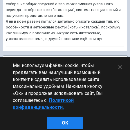
собирание общих сведений о японских эсминцах указанного
периода , отображение их "эволюции", систематизация знаний и
получения представления о них.
Я ни в коем разе не пытался детально описать каждый тип, его
особенности и интересные факты ( хоть и хотелось), поскольку
как минимум о половине из них уже есть интересные,
увлекательные темы, о другой половине ещё напишут.
Подписчики
1
×
Мы используем файлы cookie, чтобы
предлагать вам наилучший возможный
ПЕРЕЙТИ К СПИСКУ ТЕМ
контент и сделать использование сайта
Эсминцы
максимально удобным. Нажимая кнопку
«Ок» и продолжая использовать сайт, Вы
соглашаетесь с
Политикой
конфиденциальности.
Стиль
OK
Powered by Invision Community