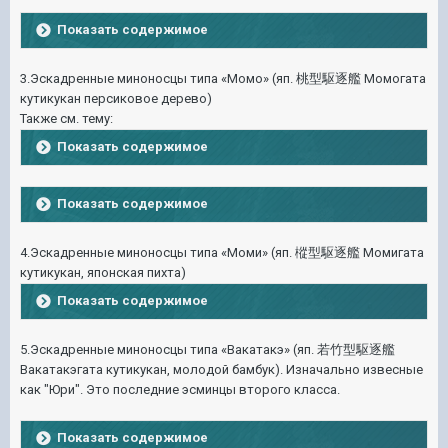
Показать содержимое
3.Эскадренные миноносцы типа «Момо» (яп. 桃型駆逐艦 Момогата
кутикукан персиковое дерево)
Также см. тему:
Показать содержимое
Показать содержимое
4.Эскадренные миноносцы типа «Моми» (яп. 樅型駆逐艦 Момигата
кутикукан, японская пихта)
Показать содержимое
5.Эскадренные миноносцы типа «Вакатакэ» (яп. 若竹型駆逐艦
Вакатакэгата кутикукан, молодой бамбук). Изначально извесные
как "Юри". Это последние эсминцы второго класса.
Показать содержимое