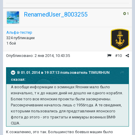
RenamedUser_8003255
1
Альфа-тестер
324 публикации
1 бой
Опубликовано:
2 янв 2014, 10:43:35
#10
В 01.01.2014 в 19:07:13 пользователь TIMURHUN
сказал:
А вообще информации о эсминцах Японии мало было
изначально, т к до наших дней не дошло ни одного корабля.
Более того все японские проекты были засекречены.
Рассекречивание началось лишь с 1956года. А те сведения,
которыми пользовались для представления японского
флота до этого - это трактаты и мемуары военных ВМФ
США.
К сожалению, это так. Большинство боевых машин было