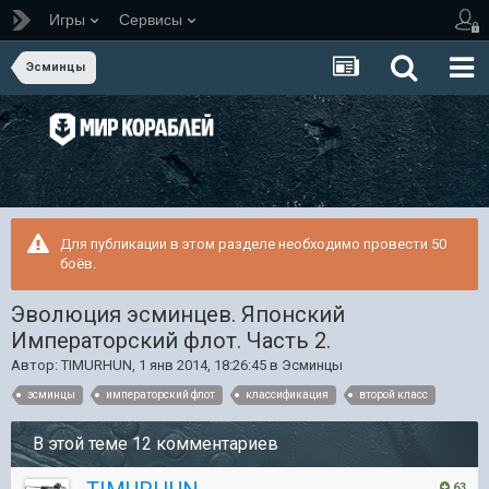
Игры
Сервисы
Эсминцы
Для публикации в этом разделе необходимо провести 50
боёв.
Эволюция эсминцев. Японский
Императорский флот. Часть 2.
Автор:
TIMURHUN
,
1 янв 2014, 18:26:45
в
Эсминцы
эсминцы
императорский флот
классификация
второй класс
В этой теме 12 комментариев
63