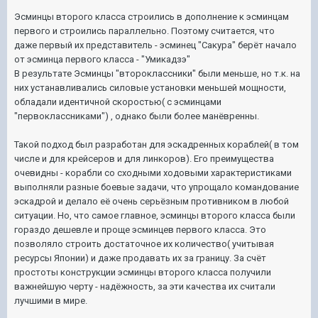
Эсминцы второго класса строились в дополнение к эсминцам
первого и строились параллельно. Поэтому считается, что
даже первый их представитель - эсминец "Сакура" берёт начало
от эсминца первого класса - "Умикадзэ"
В результате Эсминцы "второклассники" были меньше, но т.к. на
них устанавливались силовые установки меньшей мощности,
обладали идентичной скоростью( с эсминцами
"первоклассниками") , однако были более манёвренны.
Такой подход был разработан для эскадренных кораблей( в том
числе и для крейсеров и для линкоров). Его преимущества
очевидны - корабли со сходными ходовыми характеристиками
выполняли разные боевые задачи, что упрощало командование
эскадрой и делало её очень серьёзным противником в любой
ситуации. Но, что самое главное, эсминцы второго класса были
гораздо дешевле и проще эсминцев первого класса. Это
позволяло строить достаточное их количество( учитывая
ресурсы Японии) и даже продавать их за границу. За счёт
простоты конструкции эсминцы второго класса получили
важнейшую черту - надёжность, за эти качества их считали
лучшими в мире.