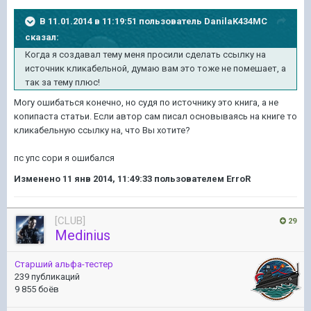
В 11.01.2014 в 11:19:51 пользователь DanilaK434MC
сказал:
Когда я создавал тему меня просили сделать ссылку на
источник кликабельной, думаю вам это тоже не помешает, а
так за тему плюс!
Могу ошибаться конечно, но судя по источнику это книга, а не
копипаста статьи. Если автор сам писал основываясь на книге то
кликабельную ссылку на, что Вы хотите?
пс упс сори я ошибался
Изменено
11 янв 2014, 11:49:33
пользователем ErroR
[CLUB]
29
Medinius
Старший альфа-тестер
239 публикаций
9 855 боёв