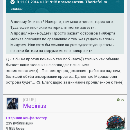
В 11.01.2014 в 13:19:25 пользователь TheNefelim
сказал:
А почему бы и нет? Наверно, там много чего интересного.
Туда еще и японские материалы могли завезти.
А продолжение будет? Просто захват островов Гилберта
мелкая операция по сравнению с тем же Гуадалканалом и
Мидуэем. Или хотя бы ссылки на уже существующие темы
по этим битвам на форуме можно прикрепить.
Ды я бы не против конечно там побывать)) только как обычно
бывает наши желания не совпадают с нашими
возможностями))... По поводу продолжения - работаю над ним,
большой объём информации просто... Далее про Маршаловы
острова будет... P.S. Благодарю за внимание проявленное к теме)
[CLUB]
29
Medinius
Старший альфа-тестер
239 публикаций
9 855 боёв