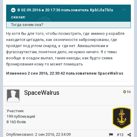
В 02.09.2016 в 20:17:36 пользователь KpblJlaTblu
сказал:
Тогда зачем она?
Ну хотя бы для того, чтобы посмотреть, где именно у корабля
находится цитадель, как оконечности забронированы, где
пройдет под углом снаряд, а где нет. Авиашлюпкам и
фугасоаутистам, понятное дело, не нужно ничего. Я с темы
вообще в осадок выпал, такие наезды, как будто схема
бронирования кому-то может помешать
Изменено
2 сен 2016, 22:30:42
пользователем SpaceWalrus
SpaceWalrus
56
Участник
199 публикаций
8 160 боёв
Опубликовано:
2 сен 2016, 22:34:09
#13