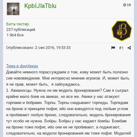
KpblJlaTblu
58
Бета-тестер
237 публикаций
1 964 боя
Опубликовано:
2 сен 2016, 19:53:33
#1
Тема в фидбеках
Давайте немного порассуждаем о том, кому может быть полезно
сие нововведение.
Мне интересно мнение игроков. И, может быть
я не прав, может быть, я за
бл
уждаюсь.
1. Авианосцы. Нужна ли им модель бронирования? Сам я сыграл
крайне мало боев на авиках, но все же. Авики у нас атакуют
торпами и бобрами. Торпы. Торпы скидывают торпеды. Торпедам
на броню в принципе пофиг, ибо они взводятся под любым углом
и пробивают любую броню, следовательно, модель бронирования
тут особо не нужна. Бобры. Бобры у нас кидают бомбы. Бомбам
на броню тоже пофиг, ибо они ее не пробивают, а поджигают,
следовательно, на модели бронирования им тоже пофиг. Моделей