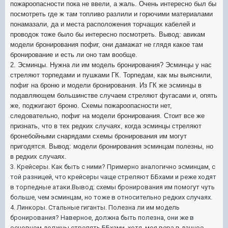
пожароопасности пока не ввели, а жаль. Очень интересно был бы
посмотреть где ж там топливо разлили и горючими материалами
понамазали, да и места расположения торчащих кабелей и
проводок тоже было бы интересно посмотреть. Вывод: авикам
модели бронирования пофиг, они дамажат не глядя какое там
бронирование и есть ли оно там вообще.
2. Эсминцы. Нужна ли им модель бронирования? Эсминцы у нас
стреляют торпедами и пушками ГК. Торпедам, как мы выяснили,
пофиг на броню и модели бронирования. Из ГК же эсминцы в
подавляющем большинстве случаем стреляют фугасами и, опять
же, поджигают броню. Схемы пожароопасности нет,
следовательно, пофиг на модели бронирования. Стоит все же
признать, что в тех редких случаях, когда эсминцы стреляют
бронебойными снарядами схемы бронирования им могут
пригодятся. Вывод: модели бронирования эсминцам полезны, но
в редких случаях.
3. Крейсеры. Как быть с ними? Примерно аналогично эсминцам, с
той разницей, что крейсеры чаще стреляют ББхами и реже ходят
в торпедные атаки.Вывод: схемы бронирования им помогут чуть
больше, чем эсминцам, но тоже в относительно редких случаях.
4. Линкоры. Стальные гиганты. Полезна ли им модель
бронирования? Наверное, должна быть полезна, они же в
основном должны стрелять ББхами, хотя, моя вера в данное