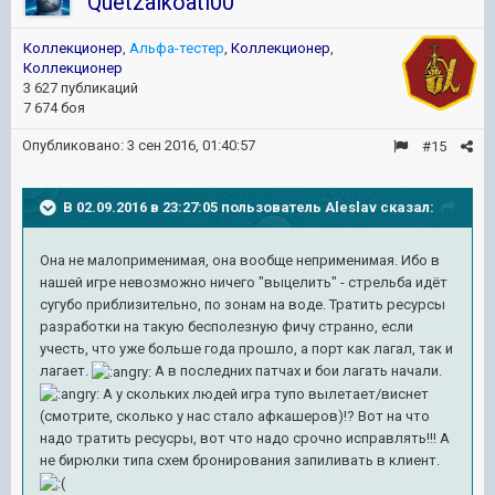
Quetzalkoatl00
Коллекционер
,
Альфа-тестер
,
Коллекционер
,
Коллекционер
3 627 публикаций
7 674 боя
Опубликовано:
3 сен 2016, 01:40:57
#15
В 02.09.2016 в 23:27:05 пользователь Aleslav сказал:
Она не малоприменимая, она вообще неприменимая. Ибо в
нашей игре невозможно ничего "выцелить" - стрельба идёт
сугубо приблизительно, по зонам на воде. Тратить ресурсы
разработки на такую бесполезную фичу странно, если
учесть, что уже больше года прошло, а порт как лагал, так и
лагает.
А в последних патчах и бои лагать начали.
А у скольких людей игра тупо вылетает/виснет
(смотрите, сколько у нас стало афкашеров)!? Вот на что
надо тратить ресусры, вот что надо срочно исправлять!!! А
не бирюлки типа схем бронирования запиливать в клиент.