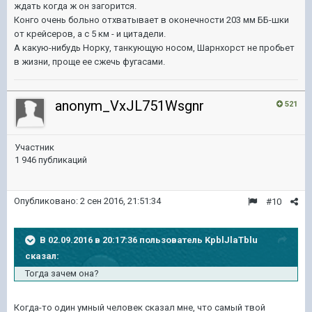
ждать когда ж он загорится.
Конго очень больно отхватывает в оконечности 203 мм ББ-шки
от крейсеров, а с 5 км - и цитадели.
А какую-нибудь Норку, танкующую носом, Шарнхорст не пробьет
в жизни, проще ее сжечь фугасами.
anonym_VxJL751Wsgnr
521
Участник
1 946 публикаций
Опубликовано:
2 сен 2016, 21:51:34
#10
В 02.09.2016 в 20:17:36 пользователь KpblJlaTblu
сказал:
Тогда зачем она?
Когда-то один умный человек сказал мне, что самый твой