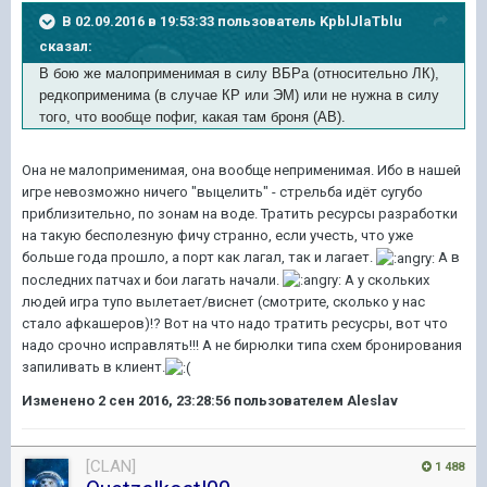
В 02.09.2016 в 19:53:33 пользователь KpblJlaTblu
сказал:
В бою же малоприменимая в силу ВБРа (относительно ЛК),
редкоприменима (в случае КР или ЭМ) или не нужна в силу
того, что вообще пофиг, какая там броня (АВ).
Она не малоприменимая, она вообще неприменимая. Ибо в нашей
игре невозможно ничего "выцелить" - стрельба идёт сугубо
приблизительно, по зонам на воде. Тратить ресурсы разработки
на такую бесполезную фичу странно, если учесть, что уже
больше года прошло, а порт как лагал, так и лагает.
А в
последних патчах и бои лагать начали.
А у скольких
людей игра тупо вылетает/виснет (смотрите, сколько у нас
стало афкашеров)!? Вот на что надо тратить ресусры, вот что
надо срочно исправлять!!! А не бирюлки типа схем бронирования
запиливать в клиент.
Изменено
2 сен 2016, 23:28:56
пользователем Aleslav
[CLAN]
1 488