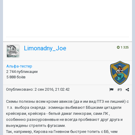
Limonadny_Joe
1 325
Альфа-тестер
2 744 публикации
5 888 боёв
Опубликовано:
2 сен 2016, 21:02:42
#9
Схемы полезны всем кроме авиков (да и им вид ПТЗ не лишний) с
т.з. выбора снаряда : эсминцы выбивают ББшками цитадели
крейсерам, крейсера - белый дамаг линкорам, сами ЛК ,
особеннно разноуровневые не всегда пробивают друг друга и
вынуждены стрелять фугасами.
Так, например, Кирова на Гневном быстрее топить с ББ, чем