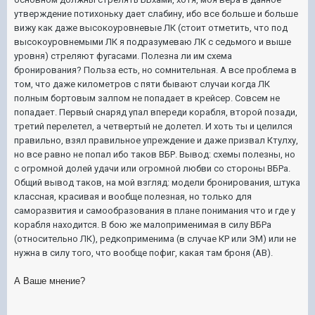
утверждение потихоньку дает слабину, ибо все больше и больше
вижу как даже высокоуровневые ЛК (стоит отметить, что под
высокоуровнемыми ЛК я подразумеваю ЛК с седьмого и выше
уровня) стреляют фугасами. Полезна ли им схема
бронирования? Польза есть, но сомнительная. А все проблема в
том, что даже километров с пяти бывают случаи когда ЛК
полным бортовым залпом не попадает в крейсер. Совсем не
попадает. Первый снаряд упал впереди корабля, второй позади,
третий перелетел, а четвертый не долетел. И хоть ты и целился
правильно, взял правильное упреждение и даже призвал Ктулху,
но все равно не попал ибо таков ВБР. Вывод: схемы полезны, но
с огромной долей удачи или огромной любви со стороны ВБРа.
Общий вывод таков, на мой взгляд: модели бронирования, штука
классная, красивая и вообще полезная, но только для
саморазвития и самообразования в плане понимания что и где у
корабля находится. В бою же малоприменимая в силу ВБРа
(относительно ЛК), редкоприменима (в случае КР или ЭМ) или не
нужна в силу того, что вообще пофиг, какая там броня (АВ).
А Ваше мнение?