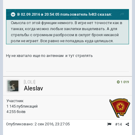
В 02.09.2016 в 20:54:05 пользователь h4t3 сказал:
Смысла от этой функции немного. В игре нет точности как в
танках, когда можно любые заклепки выцеливать. А для
стрельбы с огромным разбросом в силуэт броня никакой
роли не играет. Все равно не попадешь куда целишься.
Ну не хватало еще по антеннам и тут стрелять
[LOLI]
1 019
Aleslav
Участник
1 145 публикаций
4 255 боёв
Опубликовано:
2 сен 2016, 23:27:05
#14