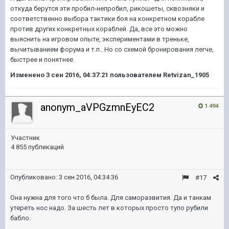
откуда берутся эти пробил-непробил, рикошеты, сквозняки и
соответственно выбора тактики боя на конкретном корабле
против других конкретных кораблей. Да, все это можно
выяснить на игровом опыте, экспериментами в треньке,
вычитыванием форума и т.п.. Но со схемой бронирования легче,
быстрее и понятнее.
Изменено
3 сен 2016, 04:37:21
пользователем Retvizan_1905
anonym_aVPGzmnEyEC2
1 494
Участник
4 855 публикаций
Опубликовано:
3 сен 2016, 04:34:36
#17
Она нужна для того что б была. Для саморазвития. Да и танкам
утереть нос надо. За шесть лет в которых просто тупо рубили
бабло.