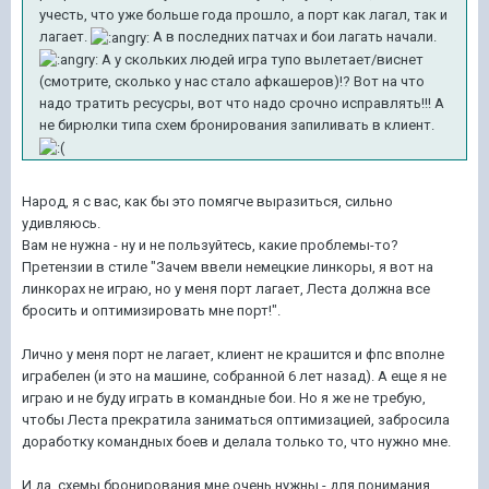
учесть, что уже больше года прошло, а порт как лагал, так и
лагает.
А в последних патчах и бои лагать начали.
А у скольких людей игра тупо вылетает/виснет
(смотрите, сколько у нас стало афкашеров)!? Вот на что
надо тратить ресусры, вот что надо срочно исправлять!!! А
не бирюлки типа схем бронирования запиливать в клиент.
Народ, я с вас, как бы это помягче выразиться, сильно
удивляюсь.
Вам не нужна - ну и не пользуйтесь, какие проблемы-то?
Претензии в стиле "Зачем ввели немецкие линкоры, я вот на
линкорах не играю, но у меня порт лагает, Леста должна все
бросить и оптимизировать мне порт!".
Лично у меня порт не лагает, клиент не крашится и фпс вполне
играбелен (и это на машине, собранной 6 лет назад). А еще я не
играю и не буду играть в командные бои. Но я же не требую,
чтобы Леста прекратила заниматься оптимизацией, забросила
доработку командных боев и делала только то, что нужно мне.
И да. схемы бронирования мне очень нужны - для понимания,