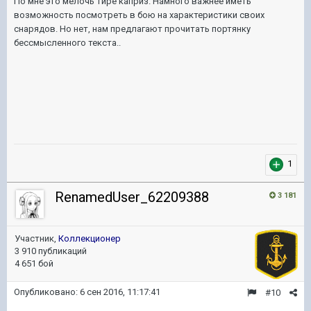
По мне это мелочь тире каприз. Намного важнее иметь
возможность посмотреть в бою на характеристики своих
снарядов. Но нет, нам предлагают прочитать портянку
бессмысленного текста..
1
RenamedUser_62209388
3 181
Участник,
Коллекционер
3 910 публикаций
4 651 бой
Опубликовано:
6 сен 2016, 11:17:41
#10