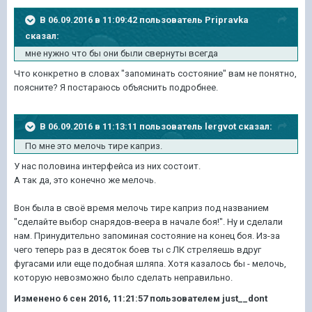
В 06.09.2016 в 11:09:42 пользователь Pripravka
сказал:
мне нужно что бы они были свернуты всегда
Что конкретно в словах "запоминать состояние" вам не понятно,
поясните? Я постараюсь объяснить подробнее.
В 06.09.2016 в 11:13:11 пользователь lergvot сказал:
По мне это мелочь тире каприз.
У нас половина интерфейса из них состоит.
А так да, это конечно же мелочь.
Вон была в своё время мелочь тире каприз под названием
"сделайте выбор снарядов-веера в начале боя!". Ну и сделали
нам. Принудительно запоминая состояние на конец боя. Из-за
чего теперь раз в десяток боев ты с ЛК стреляешь вдруг
фугасами или еще подобная шляпа. Хотя казалось бы - мелочь,
которую невозможно было сделать неправильно.
Изменено
6 сен 2016, 11:21:57
пользователем just__dont