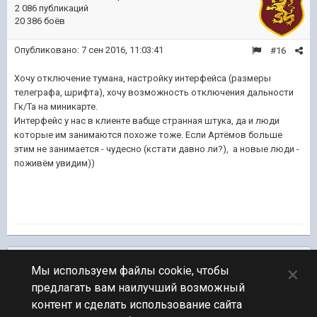
2 086 публикаций
20 386 боёв
Опубликовано:
7 сен 2016, 11:03:41
#16
Хочу отключение тумана, настройку интерфейса (размеры
телеграфа, шрифта), хочу возможность отключения дальности
Гк/Та на миникарте.
Интерфейс у нас в клиенте вабще странная штука, да и люди
которые им занимаются похоже тоже. Если Артёмов больше
этим не занимается - чудесно (кстати давно ли?), а новые люди -
поживём увидим))
Подписчики
0
×
Мы используем файлы cookie, чтобы
предлагать вам наилучший возможный
ПЕРЕЙТИ К СПИСКУ ТЕМ
контент и сделать использование сайта
Обсуждение Мира Кораблей