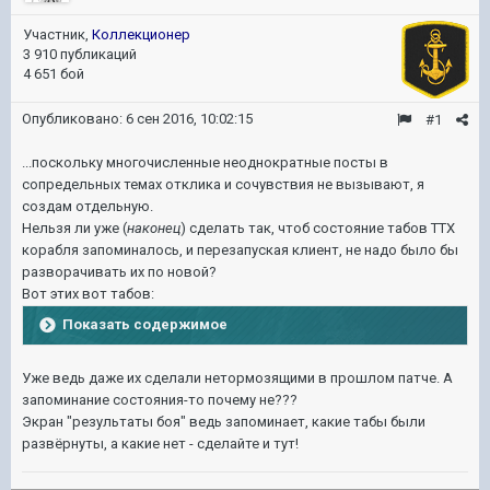
Участник,
Коллекционер
3 910 публикаций
4 651 бой
Опубликовано:
6 сен 2016, 10:02:15
#1
...поскольку многочисленные неоднократные посты в
сопредельных темах отклика и сочувствия не вызывают, я
создам отдельную.
Нельзя ли уже (
наконец
) сделать так, чтоб состояние табов ТТХ
корабля запоминалось, и перезапуская клиент, не надо было бы
разворачивать их по новой?
Вот этих вот табов:
Показать содержимое
Уже ведь даже их сделали нетормозящими в прошлом патче. А
запоминание состояния-то почему не???
Экран "результаты боя" ведь запоминает, какие табы были
развёрнуты, а какие нет - сделайте и тут!