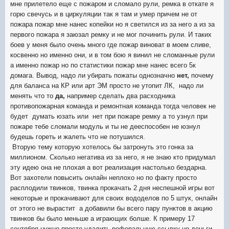
мне прилетело еще с пожаром и сломало рули, ремка в откате я
горю свечусь и в циркуляции так я там и умер причем не от
пожара пожар мне нанес копейки но я светился из за него а из за
первого пожара я заюзал ремку и не мог починить рули. И таких
боев у меня было очень много где пожар виноват в моем сливе,
косвенно но именно они, и в том бою я винил не сломанные рули
а именно пожар но по статистики пожар мне нанес всего 5к
домага. Вывод, надо ли убирать пожаты однозначно
нет,
почему
для баланса на КР или арт ЭМ просто не утопит ЛК, надо ли
менять что то
да,
например сделать два расходника
противопожарная команда и ремонтная команда тогда человек не
будет думать юзать или нет при пожаре ремку а то узнул при
пожаре тебе сломали модуль и ты не дееспособен не юзнул
будешь гореть и жалеть что не потушился.
Вторую тему которую хотелось бы затронуть это гонка за
миллионом. Сколько негатива из за него, я не знаю кто придумал
эту идею она не плохая а вот реализация настолько бездарна.
Вот захотели повысить онлайн неплохо но по факту просто
расплодили твинков, твинка прокачать 2 дня неспешной игры вот
некоторые и прокачивают для своих вододелов по 5 штук, онлайн
от этого не вырастит а добавили бы всего пару пунктов в акцию
твинков бы было меньше а играющих болше. К
примеру
17
сентября нужно просто удалить реферальную
ссылку но деньги