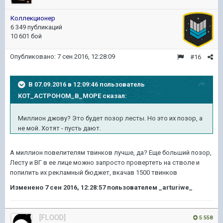
Коллекционер
6 349 публикаций
10 601 бой
Опубликовано:
7 сен 2016, 12:28:09
#16
В 07.09.2016 в 12:09:46 пользователь
KOT_ACTPOHOM_B_MOPE сказал:
Миллион джову? Это будет позор лесты. Но это их позор, а
не мой. Хотят - пусть дают.
А миллион повелителям твинков лучше, да? Еще больший позор,
Лесту и ВГ в ее лице можно запросто провертеть на стволе
и
попилить их рекламный бюджет,
вкачав 1500 твинков
Изменено
7 сен 2016, 12:28:57
пользователем _arturiwe_
[FLOOD]
5 558