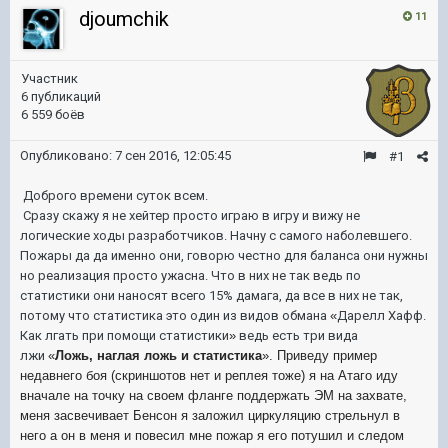
djoumchik
11
Участник
6 публикаций
6 559 боёв
Опубликовано:
7 сен 2016, 12:05:45
#1
Доброго времени суток всем.
Сразу скажу я не хейтер просто играю в игру и вижу не
логические ходы разработчиков. Начну с самого наболевшего.
Пожары да да именно они, говорю честно для баланса они нужны
но реализация просто ужасна. Что в них не так ведь по
статистики они наносят всего 15% дамага, да все в них не так,
потому что статистика это один из видов обмана
«
Дарелл Хафф.
Как лгать при помощи статистики
»
ведь есть три вида
лжи
«
Ложь, наглая ложь и статистика
». Приведу пример
недавнего боя (скриншотов нет и реплея тоже) я на Атаго иду
вначале на точку на своем фланге поддержать ЭМ на захвате,
меня засвечивает Бенсон я заложил циркуляцию стрельнул в
него а он в меня и повесил мне пожар я его потушил и следом