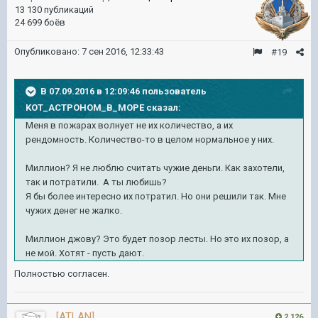
13 130 публикаций
24 699 боёв
Опубликовано:
7 сен 2016, 12:33:43
#19
В 07.09.2016 в 12:09:46 пользователь
KOT_ACTPOHOM_B_MOPE сказал:
Меня в пожарах волнует не их количество, а их
рендомность. Количество-то в целом нормальное у них.
Миллион? Я не люблю считать чужие деньги. Как захотели,
так и потратили. А ты любишь?
Я бы более инт
ересно их потратил. Но они решили так. Мне
чужих денег не жалко.
Миллион джову? Это будет позор лесты. Но это их позор, а
не мой. Хотят - пусть дают.
Полностью согласен.
[ATLAN]
2 126