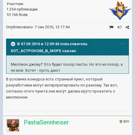
Участник
1 254 публикации
10 166 боёв
Опубликовано:
7 сен 2016, 12:17:44
#7
В 07.09.2016 в 12:09:46 пользователь
KOT_ACTPOHOM_B_MOPE сказал:
Миллион джову? Это будет позор лесты. Но это их позор, а
не мой. Хотят - пусть дают.
В условиях конкурса есть странный пункт, который
разработчики могут интерпретировать по разному. Так вот,
согласно этого пункта они могут джова круто прокатить с
миллионом
PashaSennheiser
829