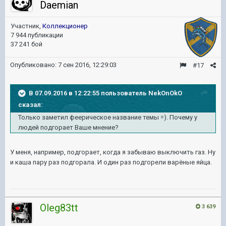
Daemian
Участник,
Коллекционер
7 944 публикации
37 241 бой
Опубликовано:
7 сен 2016, 12:29:03
#17
В 07.09.2016 в 12:22:55 пользователь NekOnOkO
сказал:
Только заметил феерическое название темы =). Почему у
людей подгорает Ваше мнение?
У меня, например, подгорает, когда я забываю выключить газ. Ну
и каша пару раз подгорала. И один раз подгорели варёные яйца.
Oleg83tt
3 639