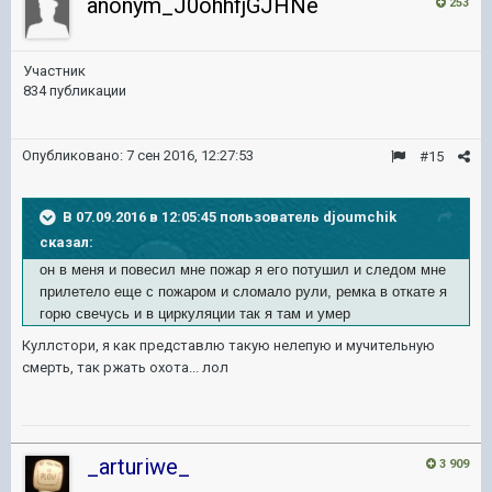
anonym_J0ohhfjGJHNe
253
Участник
834 публикации
Опубликовано:
7 сен 2016, 12:27:53
#15
В 07.09.2016 в 12:05:45 пользователь djoumchik
сказал:
он в меня и повесил мне пожар я его потушил и следом мне
прилетело еще с пожаром и сломало рули, ремка в откате я
горю свечусь и в циркуляции так я там и умер
Куллстори, я как представлю такую нелепую и мучительную
смерть, так ржать охота... лол
_arturiwe_
3 909