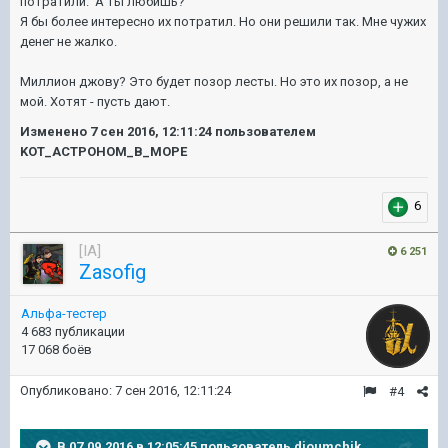
потратили. А ты любишь?
Я бы более инт
ересно их потратил. Но они решили так. Мне чужих
денег не жалко.
Миллион джову? Это будет позор лесты. Но это их позор, а не
мой. Хотят - пусть дают.
Изменено
7 сен 2016, 12:11:24
пользователем
KOT_ACTPOHOM_B_MOPE
6
[IA]
6 251
Zasofig
Альфа-тестер
4 683 публикации
17 068 боёв
Опубликовано:
7 сен 2016, 12:11:24
#4
В 07.09.2016 в 12:05:45 пользователь djoumchik