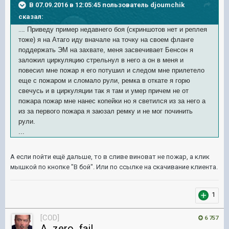
В 07.09.2016 в 12:05:45 пользователь djoumchik
сказал:
...
. Приведу пример недавнего боя (скриншотов нет и реплея
тоже) я на Атаго иду вначале на точку на своем фланге
поддержать ЭМ на захвате, меня засвечивает Бенсон я
заложил циркуляцию стрельнул в него а он в меня и
повесил мне пожар я его потушил и следом мне прилетело
еще с пожаром и сломало рули, ремка в откате я горю
свечусь и в циркуляции так я там и умер причем не от
пожара пожар мне нанес копейки но я светился из за него а
из за первого пожара я заюзал ремку и не мог починить
рули.
...
А если пойти ещё дальше, то в сливе виноват не пожар, а клик
мышкой по кнопке "В бой". Или по ссылке на скачивание клиента.
1
[COD]
6 757
A_zero_fail