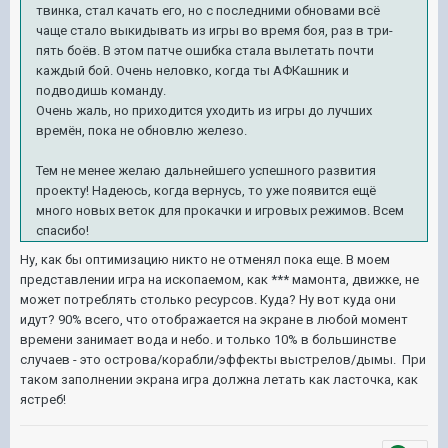
твинка, стал качать его, но с последними обновами всё
чаще стало выкидывать из игры во время боя, раз в три-
пять боёв. В этом патче ошибка стала вылетать почти
каждый бой. Очень неловко, когда ты АФКашник и
подводишь команду.
Очень жаль, но приходится уходить из игры до лучших
времён, пока не обновлю железо.
Тем не менее желаю дальнейшего успешного развития
проекту! Надеюсь, когда вернусь, то уже появится ещё
много новых веток для прокачки и игровых режимов. Всем
спасибо!
Ну, как бы оптимизацию никто не отменял пока еще. В моем
представлении игра на ископаемом, как *** мамонта, движке, не
может потреблять столько ресурсов. Куда? Ну вот куда они
идут? 90% всего, что отображается на экране в любой момент
времени занимает вода и небо. и только 10% в большинстве
случаев - это острова/корабли/эффекты выстрелов/дымы. При
таком заполнении экрана игра должна летать как ласточка, как
ястреб!