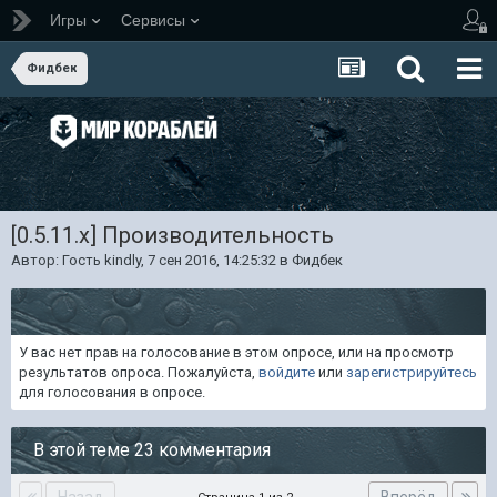
Игры
Сервисы
Фидбек
[0.5.11.x] Производительность
Автор: Гость kindly,
7 сен 2016, 14:25:32
в
Фидбек
У вас нет прав на голосование в этом опросе, или на просмотр
результатов опроса. Пожалуйста,
войдите
или
зарегистрируйтесь
для голосования в опросе.
В этой теме 23 комментария