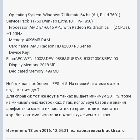
Operating System: Windows 7 Ultimate 64-bit (6.1, Build 7601)
Service Pack 1 (7601.win7sp1_rtm.101119-1850)
Processor: AMD E1-6015 APU with Radeon R2 Graphics (2 CPUs),
~1.4GHz
Memory: 4096MB RAM
Card name: AMD Radeon HD 8200 / R3 Series
Device Key:
Enum\PCI\VEN_1002&DEV_9838&SUBSYS_8137103C&REV_00
Display Memory: 2018 MB
Dedicated Memory: 498 MB
Небольшая проблемка: FPS=4-5. На свежей системе может
подыматься до 7.
Для справки: тот же ноут в танках выдает минимум 20 FPS, тоже
на минимальных настройках. Итак, используя базовые знания
арифметики можно вычислить что производительность в
кораблях оптимизировали в 4 раза хуже чем в танках.
Изменено
13 сен 2016, 12:54:21
пользователем blacklizard