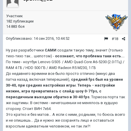
Участник
182 публикации
14 883 боя
Опубликовано:
14 сен 2016, 10:44:52
#18
Ну раз разработчики
САМИ
создали такую тему, значит (только
тихо-тихо так... шепотом) -
осознают, что проблема таки есть...
По теме - ноутбук Lenovo G505 / AMD Quad-Core A6-5200 (2.0 ГГц) /
RAM 4 ГБ / HDD 500 ГБ / AMD Radeon R5 M230, 1 ГБ
До недавнего времени все было просто отлично (минус два
патча назад, включая теперешний),
средний fps был на уровне
30-40, при средних настройках игры
.
Теперь - настройки
низкие, игра превратилась с слайд-шоу 0-7 fps, с
периодичным выходом обратно в 30-40 fps
. Тормоза порта так
же ощутимы. В системе - ничегошеньки не менялось в худшую
сторону. Стоит ВИН 7х64.
Это кратко и без матов... А если с ними, родными, то боюсь всего
и не опишешь... Да и нужно же сохранять лицо и оставаться
взрослым адекватным человеком, не так ли?!