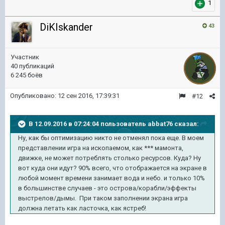
1
DiKIskander
43
Участник
40 публикаций
6 245 боёв
Опубликовано:
12 сен 2016, 17:39:31
#12
В 12.09.2016 в 07:24:04 пользователь abbat76 сказал:
Ну, как бы оптимизацию никто не отменял пока еще. В моем
представлении игра на ископаемом, как *** мамонта,
движке, не может потреблять столько ресурсов. Куда? Ну
вот куда они идут? 90% всего, что отображается на экране в
любой момент времени занимает вода и небо. и только 10%
в большинстве случаев - это острова/корабли/эффекты
выстрелов/дымы. При таком заполнении экрана игра
должна летать как ласточка, как ястреб!