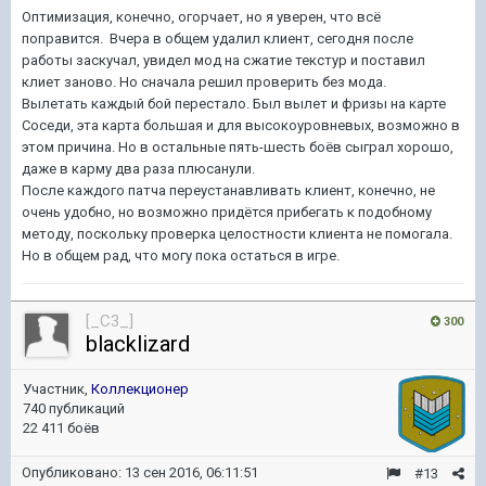
Оптимизация, конечно, огорчает, но я уверен, что всё
поправится. Вчера в общем удалил клиент, сегодня после
работы заскучал, увидел мод на сжатие текстур и поставил
клиет заново. Но сначала решил проверить без мода.
Вылетать
каждый бой
перестало. Был вылет и фризы на карте
Соседи, эта карта большая и для высокоуровневых, возможно в
этом причина. Но в остальные пять-шесть боёв сыграл хорошо,
даже в карму два раза плюсанули.
После каждого патча переустанавливать клиент, конечно, не
очень удобно, но возможно придётся прибегать к подобному
методу, поскольку проверка целостности клиента не помогала.
Но в общем рад, что могу пока остаться в игре.
[_C3_]
300
blacklizard
Участник,
Коллекционер
740 публикаций
22 411 боёв
Опубликовано:
13 сен 2016, 06:11:51
#13