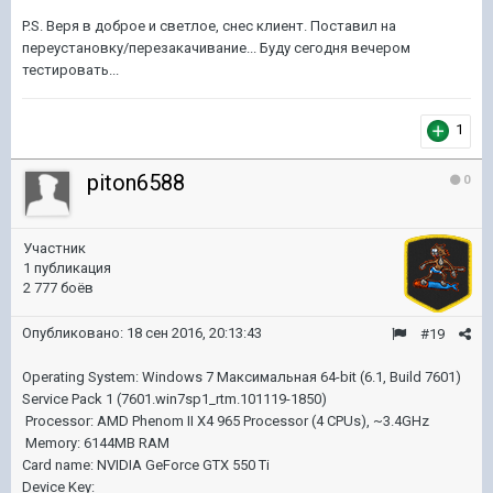
P.S. Веря в доброе и светлое, снес клиент. Поставил на
переустановку/перезакачивание... Буду сегодня вечером
тестировать...
1
piton6588
0
Участник
1 публикация
2 777 боёв
Опубликовано:
18 сен 2016, 20:13:43
#19
Operating System: Windows 7 Максимальная 64-bit (6.1, Build 7601)
Service Pack 1 (7601.win7sp1_rtm.101119-1850)
Processor: AMD Phenom II X4 965 Processor (4 CPUs), ~3.4GHz
Memory: 6144MB RAM
Card name: NVIDIA GeForce GTX 550 Ti
Device Key: