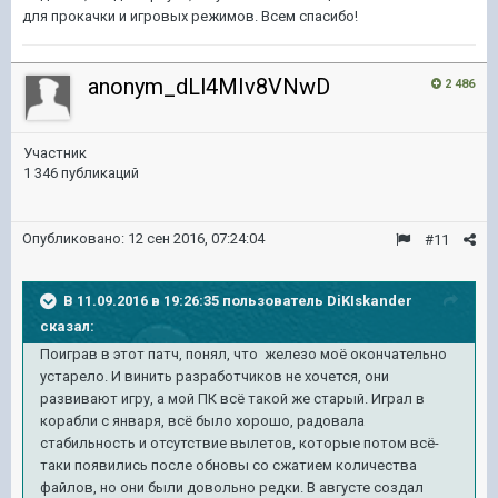
для прокачки и игровых режимов. Всем спасибо!
anonym_dLl4MIv8VNwD
2 486
Участник
1 346 публикаций
Опубликовано:
12 сен 2016, 07:24:04
#11
В 11.09.2016 в 19:26:35 пользователь DiKIskander
сказал:
Поиграв в этот патч, понял, что железо моё окончательно
устарело. И винить разработчиков не хочется, они
развивают игру, а мой ПК всё такой же старый. Играл в
корабли с января, всё было хорошо, радовала
стабильность и отсутствие вылетов, которые потом всё-
таки появились после обновы со сжатием количества
файлов, но они были довольно редки. В августе создал