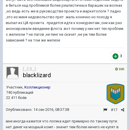
и биться над проблемой более реалистичных барашек на волнах
,но ведь есть же в руководстве проекта и маркетологи ? ладно
,это из меня недовольство прет .жаль конечно но походу я
выпал из ЦА проекта . придется идти к конкурентам ,они как раз
анонсировали введение флота .вот почему у них нет тех проблем
с железом ? не лагов ,не пинг не скачет ,не уж тем более
зависаний ? на том же железе
3
[_C3_]
300
blacklizard
Участник,
Коллекционер
740 публикаций
22 411 боёв
Опубликовано:
14 сен 2016, 08:37:38
#17
мне иногда кажется что логика идет примерно по такому пути:
нет денег на мощный комп - значит тем более ничего не купят в