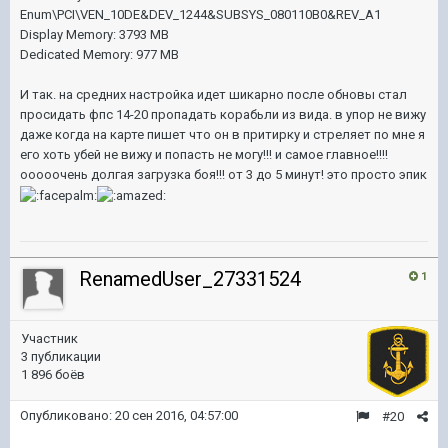
Enum\PCI\VEN_10DE&DEV_1244&SUBSYS_080110B0&REV_A1
Display Memory: 3793 MB
Dedicated Memory: 977 MB
И так. на средних настройка идет шикарно после обновы стал
просидать фпс 14-20 пропадать корабьли из вида. в упор не вижу
даже когда на карте пишет что он в притирку и стреляет по мне я
его хоть убей не вижу и попасть не могу!!! и самое главное!!!!
ооооочень долгая загрузка боя!!! от 3 до 5 минут! это просто эпик
RenamedUser_27331524
1
Участник
3 публикации
1 896 боёв
Опубликовано:
20 сен 2016, 04:57:00
#20