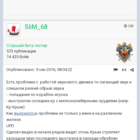
SliM_68
125
Старший бета-тестер
573 публикации
14 425 боёв
Опубликовано:
9 сен 2016, 08:04:22
#4
Есть проблема с работой звукового движка тн лагающий звук и
слишком резкий обрыв звука
- попадания по кораблю игрока
- выстрелов соседних кр с мелкокалиберными орудиями (напр
Кр Крым)
Как
выяснилос
ь проблема не только у меня и на различном
железе.
UPD
Сделал видео в начале рядом ведет огонь Крым стреляет
каскадом звук последнего выстрела в каскаде обрублен