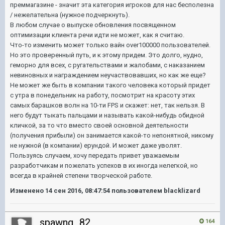
преммагазине - значит эта категория игроков для нас бесполезна
/ нежелательна (нужное подчеркнуть).
В любом случае о выпуске обновления посвященном
оптимизации клиента речи идти не может, как я считаю.
Что-то изменить может только вайн over100000 пользователей.
Но это проверенный путь, и к этому придем. Это долго, нудно,
геморно для всех, с ругательствами и жалобами, с наказанием
невиновных и награждением неучаствовавших, но как же еще?
Не может же быть в компании такого человека который придет
с утра в понедельник на работу, посмотрит на красоту этих
самых барашков волн на 10-ти FPS и скажет: нет, так нельзя. В
него будут тыкать пальцами и называть какой-нибудь обидной
кличкой, за то что вместо своей основной деятельности
(получения прибыли) он занимается какой-то непонятной, никому
не нужной (в компании) ерундой. И может даже уволят.
Пользуясь случаем, хочу передать привет уважаемым
разработчикам и пожелать успехов в их иногда нелегкой, но
всегда в крайней степени творческой работе.
Изменено
14 сен 2016, 08:47:54
пользователем blacklizard
spawnq_82
164