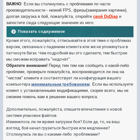
ВАЖНО
: Если вы столкнулись с проблемами по части
производительности - низкий FPS, фризы(замирания картинки),
долгая загрузка в бой, пожалуйста, откройте
свой DxDiag
и
запостите сюда следующие значения из него:
Показать содержимое
Кроме этого, пожалуйста, отписывайте в этой теме о проблемах
версии, связанных с падением клиента или же не упомянутых в
патчноуте багах. Чем подробней вы это сделаете, тем быстрее
мы сможем исправить "недочёт".
Обратите внимание!
Перед тем тем как сообщить о какой-либо
проблеме, проверьте пожалуйста, воспроизводится ли она на
"чистом" клиенте
и соответствует ли конфигурация вашего
компьютера
минимальным требованиям
. Если вы используете
клиент с установленными модификациями, скорее всего, мы не
сможем помочь вам в решении вашего вопроса.
Дополнительно, пожалуйста, опишите
впечатления о новой
системе упаковки файлов.
Изменилось ли ли время загрузки боя? Если да, то, на ваш
взгляд, бой начал грузиться быстрее или медленнее?
Столкнулись ли вы с какими-либо проблемами?