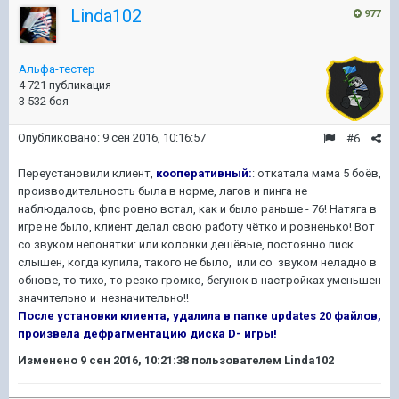
Linda102
977
Альфа-тестер
4 721 публикация
3 532 боя
Опубликовано:
9 сен 2016, 10:16:57
#6
Переустановили клиент,
кооперативный:
: откатала мама 5 боёв,
производительность была в норме, лагов и пинга не
наблюдалось, фпс ровно встал, как и было раньше - 76! Натяга в
игре не было, клиент делал свою работу чётко и ровненько! Вот
со звуком непонятки: или колонки дешёвые, постоянно писк
слышен, когда купила, такого не было, или со звуком неладно в
обнове, то тихо, то резко громко, бегунок в настройках уменьшен
значительно и незначительно!!
После установки клиента, удалила в папке updates 20 файлов,
произвела дефрагментацию диска D- игры!
Изменено
9 сен 2016, 10:21:38
пользователем Linda102