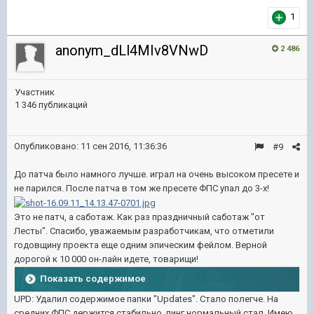
1
anonym_dLl4MIv8VNwD
2 486
Участник
1 346 публикаций
Опубликовано:
11 сен 2016, 11:36:36
#9
До патча было намного лучше. играл на очень высоком пресете и
не парился. После патча в том же пресете ФПС упал до 3-х!
Это не патч, а саботаж. Как раз праздничный саботаж "от
Лесты". Спасибо, уважаемым разработчикам, что отметили
годовщину проекта еще одним эпическим фейлом. Верной
дорогой к 10 000 он-лайн идете, товарищи!
Показать содержимое
UPD: Удалил содержимое папки "Updates". Стало полегче. На
средних ФПС держится стабильно. пинг нормальный стал. Имею