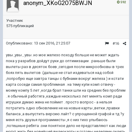
anonym_XKoG2O75BWJN
592
Участник
575 публикаций
Опубликовано:
13 сен 2016, 21:25:07
#16
увы ,увы , увы .но мое железо походу больше не может ждать
пока у разрабов дойдут руки до оптимизации . раньше были
вылеты раз в десяток боев ,сегодня после микрообновы в трех
боях пять вылетов .(дальше не стал издеваться над собой
,попробую еще завтра танцы с бубнами вокруг железа ) и кстати
карта соседи самая проблемная . на тему купи комп отвечу -
моему компу 5 лет ,когда брал танки шли на средних без проблем
. я обычный работяга ,каждые несколько лет менять комп ради
игрушки думаю жена не поймет . просто вопрос - а нельзя
потратить одно обновление не на новые карты ,ветки ,правки
баланса ,а выпустить версию лайт? с упрощенной графой и тд ?у
меня есть друзья программисты ,я с них тихо улыбаюсь
,потешные ребята .они понятное дело не представляют как люди
могут жить без новейшей видеокарты и готовы неделями сидеть