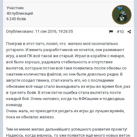
Участник
40 публикаций
6 245 боёв
Опубликовано:
11 сен 2016, 19:26:35
#10
Поиграв в этот патч, понял, что железо моё окончательно
устарело. И винить разработчиков не хочется, они развивают
игру, а мой ПК всё такой же старый. Играл в корабли с января,
всё было хорошо, радовала стабильность и отсутствие
вылетов, которые потом всё-таки появились после обновы со
сжатием количества файлов, но они были довольно редки. В
августе создал твинка, стал качать его, но с последними
обновами всё чаще стало выкидывать из игры во время боя, раз
в три-пять боёв. В этом патче ошибка стала вылетать почти
каждый бой. Очень неловко, когда ты АФКашник и подводишь
команду.
Очень жаль, но приходится уходить из игры до лучших времён,
пока не обновлю железо.
Тем не менее желаю дальнейшего успешного развития проекту!
Надеюсь, когда вернусь, то уже появится ещё много новых веток