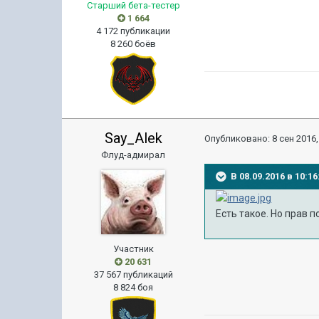
Старший бета-тестер
1 664
4 172 публикации
8 260 боёв
Say_Alek
Опубликовано:
8 сен 2016,
Флуд-адмирал
В 08.09.2016 в 10:
Есть такое. Но прав п
Участник
20 631
37 567 публикаций
8 824 боя