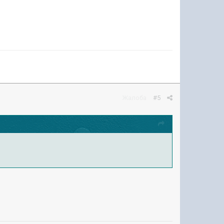
Жалоба
#5