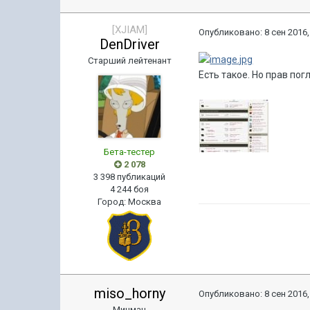
[XJIAM]
Опубликовано:
8 сен 2016,
DenDriver
Старший лейтенант
Есть такое. Но прав пог
Бета-тестер
2 078
3 398 публикаций
4 244 боя
Город
:
Москва
miso_horny
Опубликовано:
8 сен 2016,
Мичман