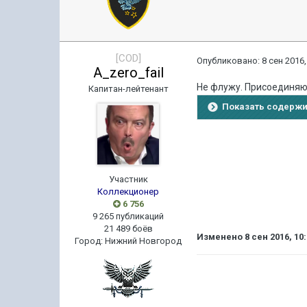
[COD]
Опубликовано:
8 сен 2016,
A_zero_fail
Не флужу. Присоединяю
Капитан-лейтенант
Показать содерж
Участник
Коллекционер
6 756
9 265 публикаций
21 489 боёв
Изменено
8 сен 2016, 10
Город
:
Нижний Новгород