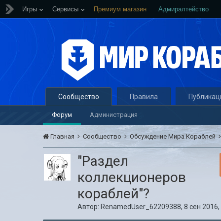
Игры
Сервисы
Премиум магазин
Адмиралтейство
Сообщество
Правила
Публикац
Форум
Администрация
Главная
Сообщество
Обсуждение Мира Кораблей
"Раздел
коллекционеров
кораблей"?
Автор:
RenamedUser_62209388
,
8 сен 2016,