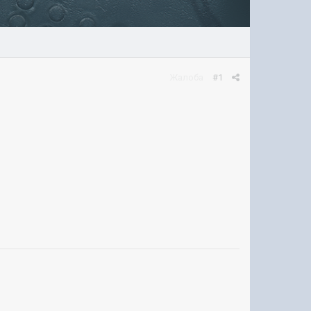
Жалоба
#1