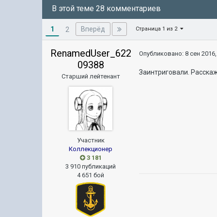
В этой теме 28 комментариев
1
Вперёд
2
Страница 1 из 2
RenamedUser_622
Опубликовано:
8 сен 2016,
09388
Заинтриговали. Расскаж
Старший лейтенант
Участник
Коллекционер
3 181
3 910 публикаций
4 651 бой