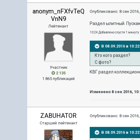
anonym_nFXfvTeQ
Опубликовано:
8 сен 2016,
VnN9
Раздел ылитный. Пускаю
Лейтенант
10:24 Добавлено спустя 1 минуту
В 08.09.2016 в 10:
Кто кого раздел?
С фото?
Участник
КВГ раздел коллекционе
2 135
1 865 публикаций
Изменено
8 сен 2016, 10
ZABUHATOR
Опубликовано:
8 сен 2016,
Старший лейтенант
В 08.09.2016 в 10: