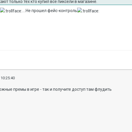
ают только тех кто купил все пиксели в магазине.
и
....Не прошел фейс-контроль
 10:25:40
можные премы в игре - так и получите доступ там флудить