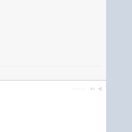
Жалоба
#4