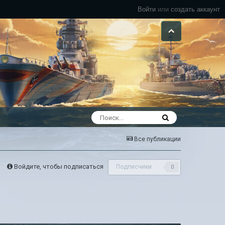
Войти
или
создать аккаунт
Все публикации
Войдите, чтобы подписаться
Подписчики
0