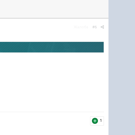
Жалоба
#6
1