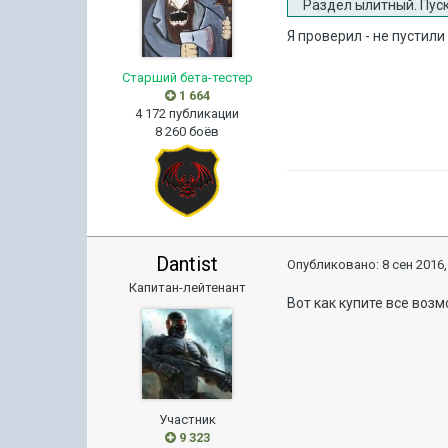
Раздел ылитный. Пуск
Я проверил - не пустил
Старший бета-тестер
1 664
4 172 публикации
8 260 боёв
Dantist
Опубликовано:
8 сен 2016,
Капитан-лейтенант
Вот как купите все воз
Участник
9 323