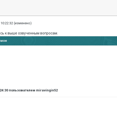
 10:22:32
(изменено)
сь к выше озвученным вопросам.
имое
:24:30
пользователем miravingin52