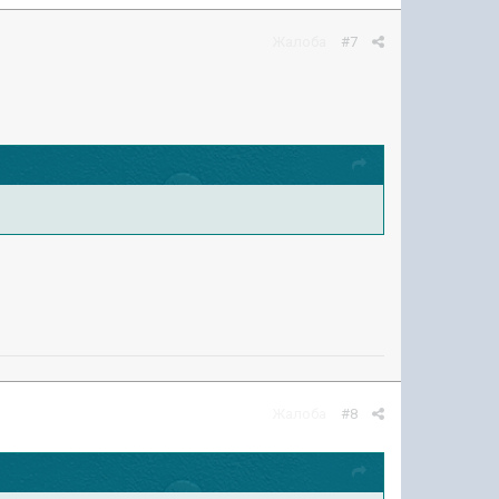
Жалоба
#7
Жалоба
#8