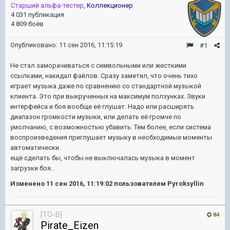
Старший альфа-тестер
,
Коллекционер
4 031 публикация
4 809 боёв
Опубликовано:
11 сен 2016, 11:15:19
#1
Не стал заморачиваться с символьными или жесткими
ссылками, накидал файлов. Сразу заметил, что очень тихо
играет музыка даже по сравнению со стандартной музыкой
клиента. Это при выкрученных на максимум ползунках. Звуки
интерфейса и боя вообще её глушат. Надо или расширять
диапазон громкости музыки, или делать её громче по
умолчанию, с возможностью убавить. Тем более, если система
воспроизведения приглушает музыку в необходимые моменты
автоматически.
ещё сделать бы, чтобы не выключалась музыка в момент
загрузки боя..
Изменено
11 сен 2016, 11:19:02
пользователем Pyroksyllin
[TO-B]
84
Pirate_Eizen