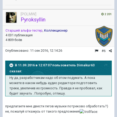
[POLMW]
2 201
Pyroksyllin
Старший альфа-тестер
,
Коллекционер
4 031 публикация
4 809 боёв
Опубликовано:
11 сен 2016, 12:14:26
#6
В 11.09.2016 в 12:07:07 пользователь Dimakur63
сказал:
Ну да, разработчикам надо об этом подумать. А пока
можете в каком нибудь аудио редакторе подготовить
треки, увеличив их громкость. Правда я не пробовал, как
будет звучать . Попробую, отпишу.
предлагаете мне двести гигов музыки потреково обработать?)
не, пожалуй откажусь от такого предложения