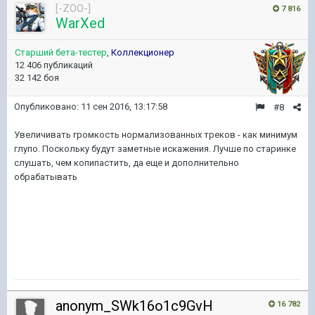
[-ZOO-]
7 816
WarXed
Старший бета-тестер
,
Коллекционер
12 406 публикаций
32 142 боя
Опубликовано:
11 сен 2016, 13:17:58
#8
Увеличивать громкость нормализованных треков - как минимум
глупо. Поскольку будут заметные искажения. Лучше по старинке
слушать, чем копипастить, да еще и дополнительно
обрабатывать
anonym_SWk16o1c9GvH
16 782