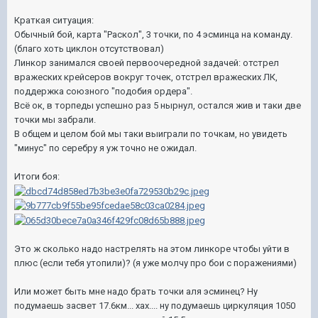
Краткая ситуация:
Обычный бой, карта "Раскол", 3 точки, по 4 эсминца на команду.
(благо хоть циклон отсутствовал)
Линкор занимался своей первоочередной задачей: отстрел
вражеских крейсеров вокруг точек, отстрел вражеских ЛК,
поддержка союзного "подобия ордера".
Всё ок, в торпеды успешно раз 5 нырнул, остался жив и таки две
точки мы забрали.
В общем и целом бой мы таки выиграли по точкам, но увидеть
"минус" по серебру я уж точно не ожидал.
Итоги боя:
Это ж сколько надо настрелять на этом линкоре чтобы уйти в
плюс (если тебя утопили)? (я уже молчу про бои с поражениями)
Или может быть мне надо брать точки аля эсминец? Ну
подумаешь засвет 17.6км... хах.... ну подумаешь циркуляция 1050