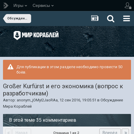
Игры
Сервисы
Обсуждение Мира Кораблей
Для публикации в этом разделе необходимо провести 50
боёв.
Großer Kurfürst и его экономика (вопрос к
разработчикам)
Автор:
anonym_jOMyI2JaoRAa
,
12 сен 2016, 19:05:51
в
Обсуждение
Мира Кораблей
В этой теме 35 комментариев
Назад
Вперёд
Страница 1 из 2