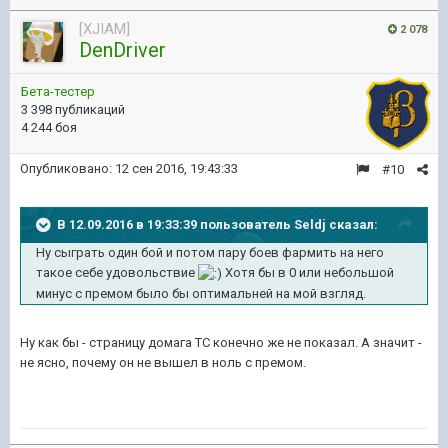
[XJIAM]
2 078
DenDriver
Бета-тестер
3 398 публикаций
4 244 боя
Опубликовано:
12 сен 2016, 19:43:33
#10
В 12.09.2016 в 19:33:39 пользователь Seldj сказал:
Ну сыграть один бой и потом пару боев фармить на него
такое себе удовольствие
Хотя бы в 0 или небольшой
минус с премом было бы оптимальней на мой взгляд.
Ну как бы - страницу домага ТС конечно же не показал. А значит -
не ясно, почему он не вышел в ноль с премом.