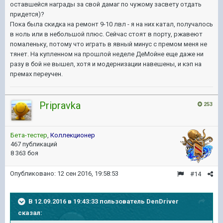
оставшейся награды за свой дамаг по чужому засвету отдать
придется)?
Пока была скидка на ремонт 9-10 лвл - я на них катал, получалось
в ноль или в небольшой плюс. Сейчас стоят в порту, ржавеют
помаленьку, потому что играть в явный минус с премом меня не
тянет. На купленном на прошлой неделе ДеМойне еще даже ни
разу в бой не вышел, хотя и модернизации навешены, и кэп на
премах переучен.
Pripravka
253
Бета-тестер
,
Коллекционер
467 публикаций
8 363 боя
Опубликовано:
12 сен 2016, 19:58:53
#14
В 12.09.2016 в 19:43:33 пользователь DenDriver
сказал: