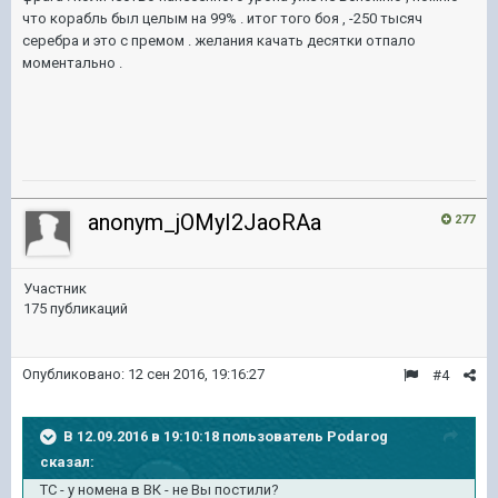
что корабль был целым на 99% . итог того боя , -250 тысяч
серебра и это с премом . желания качать десятки отпало
моментально .
anonym_jOMyI2JaoRAa
277
Участник
175 публикаций
Опубликовано:
12 сен 2016, 19:16:27
#4
В 12.09.2016 в 19:10:18 пользователь Podarog
сказал:
ТС - у номена в ВК - не Вы постили?