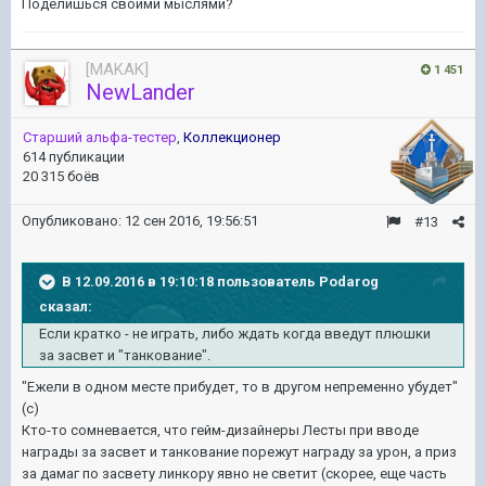
Поделишься своими мыслями?
[MAKAK]
1 451
NewLander
Старший альфа-тестер
,
Коллекционер
614 публикации
20 315 боёв
Опубликовано:
12 сен 2016, 19:56:51
#13
В 12.09.2016 в 19:10:18 пользователь Podarog
сказал:
Если кратко - не играть, либо ждать когда введут плюшки
за засвет и "танкование".
"Ежели в одном месте прибудет, то в другом непременно убудет"
(с)
Кто-то сомневается, что гейм-дизайнеры Лесты при вводе
награды за засвет и танкование порежут награду за урон, а приз
за дамаг по засвету линкору явно не светит (скорее, еще часть