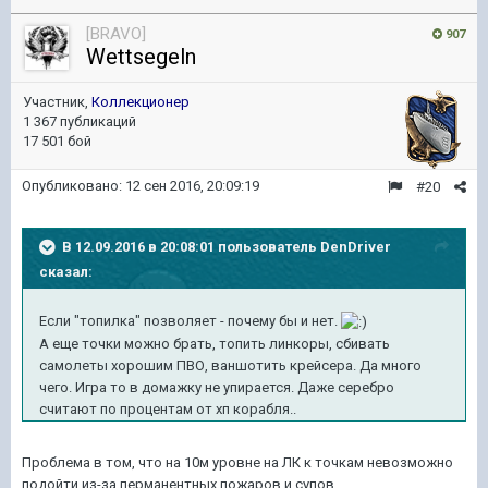
[BRAVO]
907
Wettsegeln
Участник,
Коллекционер
1 367 публикаций
17 501 бой
Опубликовано:
12 сен 2016, 20:09:19
#20
В 12.09.2016 в 20:08:01 пользователь DenDriver
сказал:
Если "топилка" позволяет - почему бы и нет.
А еще точки можно брать, топить линкоры, сбивать
самолеты хорошим ПВО, ваншотить крейсера. Да много
чего. Игра то в домажку не упирается. Даже серебро
считают по процентам от хп корабля..
Проблема в том, что на 10м уровне на ЛК к точкам невозможно
подойти из-за перманентных пожаров и супов