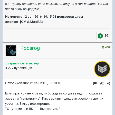
п.с.: прошу прощения если разместил тему не в том разделе. Не так
часто пишу на форуме.
Изменено
12 сен 2016, 19:15:01
пользователем
anonym_jOMyI2JaoRAa
19
Podarog
460
Старший бета-тестер
1 277 публикаций
Опубликовано:
12 сен 2016, 19:10:18
#2
Если кратко - не играть, либо ждать когда введут плюшки за
засвет и "танкование". Как вариант - дышать ровно на других
уровнях, В игре все хорошо.
ТС - у номена в ВК - не Вы постили?