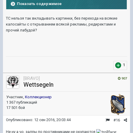
Показать содержимое
ТС нельзя так вкладывать картинки, без перехода на всякие
калосайты с открыванием всякой рекламы, редиректами и
прочей лабудой?
1
[BRAVO]
907
Wettsegeln
Участник,
Коллекционер
1 367 публикаций
17 501 бой
Опубликовано:
12 сен 2016, 20:03:44
#16
Не ну а чо, залпы по противниками не окупаются