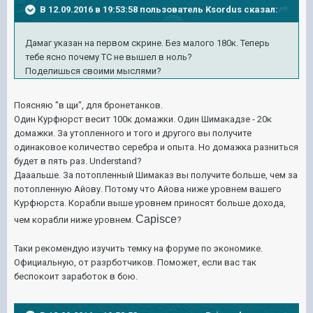
В 12.09.2016 в 19:53:58 пользователь Ksordus сказал:
Дамаг указан на первом скрине. Без малого 180к. Теперь
тебе ясно почему ТС не вышел в ноль?
Поделишься своими мыслями?
Поясняю "в щи", для бронетанков.
Один Курфюрст весит 100к домажки. Один Шимакадзе - 20к
домажки. За утопленного и того и другого вы получите
одинаковое количество серебра и опыта. Но домажка разниться
будет в пять раз. Understand?
Дааальше. За потопленный Шимаказ вы получите больше, чем за
потопленную Айову. Потому что Айова ниже уровнем вашего
Курфюрста. Корабли выше уровнем приносят больше дохода,
Capisce
чем корабли ниже уровнем.
?
Таки рекомендую изучить темку на форуме по экономике.
Официальную, от разрботчиков. Поможет, если вас так
беспокоит заработок в бою.