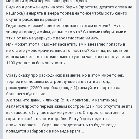
метров и время перекладки рулей 15,5сек...
Видимо я должен идти на этой барже (простите, другого слова не
нашлось) и нырять в веера торпед на точке чтобы хоть как-то
окупить расходы на ремонт?
Гидроакустический поиск мне должен в этом помочь? - Ну ок,
увижу я торпеды с 4км, дальше то что? С такими габаритами и
ттх я от них не увернусь с вероятностью 99.99%.
Или может этот ЛК может засветить эм и внезапно попасть в
него с его умопомрачительной точностью? Хотя да, попасть он
иногда может...вот только вместо урона чаще всего получается
1100 урона * на бесконечность.
Сразу скажу про расходники: извините, но в этом мире точек,
торпед и сплошных костров лучше заплатить за голд.
расходники
(22500 серебра (каждый))
чем уйти в порт из-за
большего к\д на них.
А о том, что данный линкор (с 18 - поинтовым капитаном)
является просто передвижным костром (да и про отсутствие птз
как такового) лучше видимо умолчать. Он просто постоянно
горит в какой-то части корабля. В эту баржу ведь так
сложно попасть.... Страшно представить что будет когда
попадется Хабаровск в команде врага....