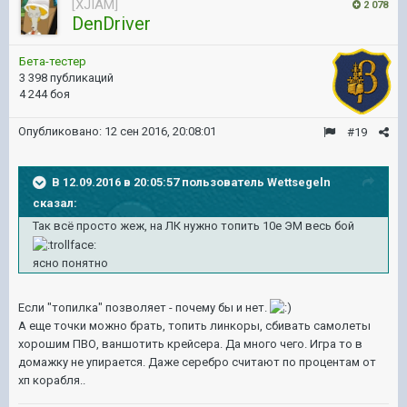
[XJIAM]
2 078
DenDriver
Бета-тестер
3 398 публикаций
4 244 боя
Опубликовано:
12 сен 2016, 20:08:01
#19
В 12.09.2016 в 20:05:57 пользователь Wettsegeln
сказал:
Так всё просто жеж, на ЛК нужно топить 10е ЭМ весь бой
ясно понятно
Если "топилка" позволяет - почему бы и нет.
А еще точки можно брать, топить линкоры, сбивать самолеты
хорошим ПВО, ваншотить крейсера. Да много чего. Игра то в
домажку не упирается. Даже серебро считают по процентам от
хп корабля..