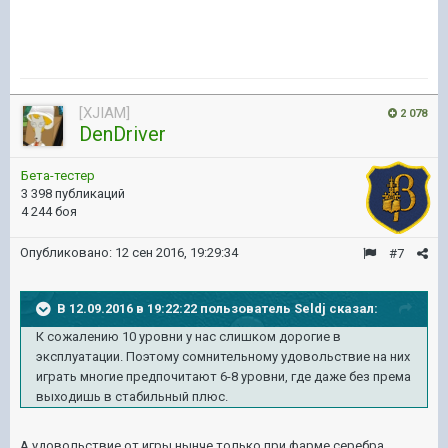
[XJIAM]
2 078
DenDriver
Бета-тестер
3 398 публикаций
4 244 боя
Опубликовано:
12 сен 2016, 19:29:34
#7
В 12.09.2016 в 19:22:22 пользователь Seldj сказал:
К сожалению 10 уровни у нас слишком дорогие в
эксплуатации. Поэтому сомнительному удовольствие на них
играть многие предпочитают 6-8 уровни, где даже без према
выходишь в стабильный плюс.
А удовольствие от игры нынче только при фарме серебра