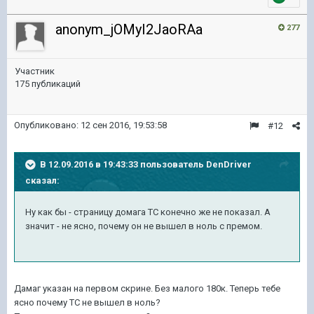
anonym_jOMyI2JaoRAa
277
Участник
175 публикаций
Опубликовано:
12 сен 2016, 19:53:58
#12
В 12.09.2016 в 19:43:33 пользователь DenDriver
сказал:
Ну как бы - страницу домага ТС конечно же не показал. А
значит - не ясно, почему он не вышел в ноль с премом.
Дамаг указан на первом скрине. Без малого 180к. Теперь тебе
ясно почему ТС не вышел в ноль?