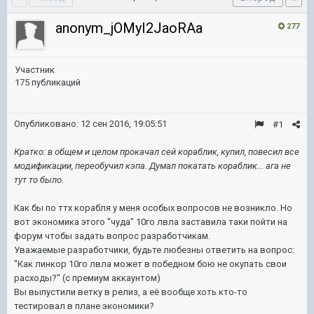
anonym_jOMyI2JaoRAa
277
Участник
175 публикаций
Опубликовано:
12 сен 2016, 19:05:51
#1
Кратко: в общем и целом прокачал сей кораблик, купил, повесил все
модификации, переобучил кэпа. Думал покатать кораблик... ага не
тут то было.
Как бы по ттх корабля у меня особых вопросов не возникло. Но
вот экономика этого "чуда" 10го лвла заставила таки пойти на
форум чтобы задать вопрос разработчикам.
Уважаемые разработчики, будьте любезны ответить на вопрос:
"Как линкор 10го лвла может в победном бою не окупать свои
расходы?" (с премиум аккаунтом)
Вы выпустили ветку в релиз, а её вообще хоть кто-то
тестировал в плане экономики?