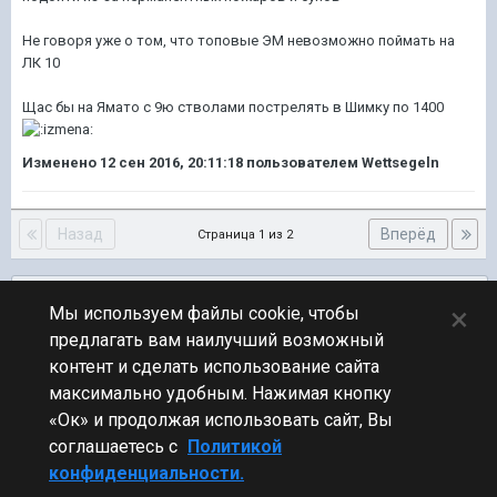
Не говоря уже о том, что топовые ЭМ невозможно поймать на
ЛК 10
Щас бы на Ямато с 9ю стволами пострелять в Шимку по 1400
Изменено
12 сен 2016, 20:11:18
пользователем Wettsegeln
Назад
Вперёд
Страница 1 из 2
Подписчики
0
×
Мы используем файлы cookie, чтобы
предлагать вам наилучший возможный
ПЕРЕЙТИ К СПИСКУ ТЕМ
контент и сделать использование сайта
Обсуждение Мира Кораблей
максимально удобным. Нажимая кнопку
«Ок» и продолжая использовать сайт, Вы
соглашаетесь с
Политикой
конфиденциальности.
Стиль