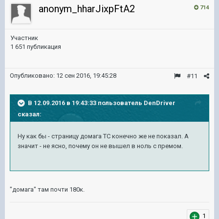
anonym_hharJixpFtA2
714
Участник
1 651 публикация
Опубликовано:
12 сен 2016, 19:45:28
#11
В 12.09.2016 в 19:43:33 пользователь DenDriver
сказал:
Ну как бы - страницу домага ТС конечно же не показал. А
значит - не ясно, почему он не вышел в ноль с премом.
"домага" там почти 180к.
1