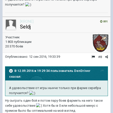
получается?
[KRONE]
891
Seldj
Участник
1 803 публикации
20 370 боёв
Опубликовано:
12 сен 2016, 19:33:39
#8
В 12.09.2016 в 19:29:34 пользователь DenDriver
сказал:
А удовольствие от игры нынче только при фарме серебра
получается?
Ну сыграть один бой и потом пару боев фармить на него такое
себе удовольствие
Хотя бы в 0 или небольшой минус с
премом было бы оптимальней на мой взгляд.