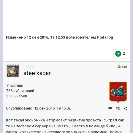
Изменено
12 сен 2016, 19:12:53
пользователем Podarog
2
[YAP]
338
steelkaban
Участник
766 публикаций
25 065 боёв
Опубликовано:
12 сен 2016, 19:16:02
#3
вот такая экономика и тормозит развитие проекта . сыграл как
то на тестовом сервере на Ямато , 3 место в команде было , 4
фрага . количество нанесённого урона уже не вспомню , помню