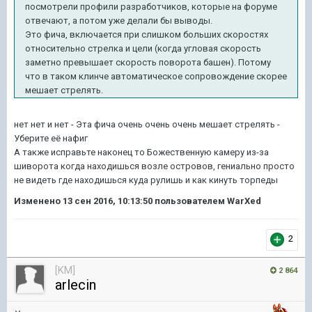
посмотрели профили разработчиков, которые на форуме
отвечают, а потом уже делали бы выводы.
Это фича, включается при слишком больших скоростях
относительно стрелка и цели (когда угловая скорость
заметно превышает скорость поворота башен). Потому
что в таком клинче автоматическое сопровождение скорее
мешает стрелять.
нет нет и нет - Эта фича очень очень очень мешает стрелять -
Уберите её нафиг
А также исправьте наконец то Божественную камеру из-за
шиворота когда находишься возле островов, гениально просто
не видеть где находишься куда рулишь и как кинуть торпеды
Изменено
13 сен 2016, 10:13:50
пользователем WarXed
2
[KM]
2 864
arlecin