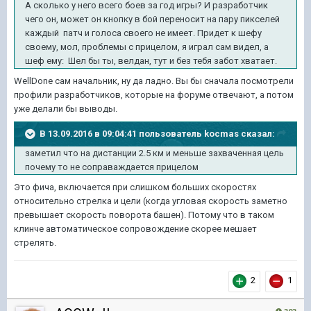
А сколько у него всего боев за год игры? И разработчик
чего он, может он кнопку в бой переносит на пару пикселей
каждый патч и голоса своего не имеет. Придет к шефу
своему, мол, проблемы с прицелом, я играл сам видел, а
шеф ему: Шел бы ты, велдан, тут и без тебя забот хватает.
WellDone сам начальник, ну да ладно. Вы бы сначала посмотрели
профили разработчиков, которые на форуме отвечают, а потом
уже делали бы выводы.
В 13.09.2016 в 09:04:41 пользователь kocmas сказал:
заметил что на дистанции 2.5 км и меньше захваченная цель
почему то не соправаждается прицелом
Это фича, включается при слишком больших скоростях
относительно стрелка и цели (когда угловая скорость заметно
превышает скорость поворота башен). Потому что в таком
клинче автоматическое сопровождение скорее мешает
стрелять.
2
1