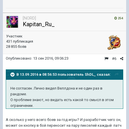
[NORD]
254
Kapitan_Ru_
Участник
431 публикация
28 855 боёв
Опубликовано:
13 сен 2016, 09:06:23
#6
В 13.09.2016 в 08:56:53 пользователь ShDL_ сказал:
Не согласен. Лично видел Веллдона и не один раз в
рандоме.
О проблеме знают, но видать есть какой то смысл в этом
ограничении.
А сколько у него всего боев за год игры? И разработчик чего он,
может он кнопку в бой переносит на пару пикселей каждый патч