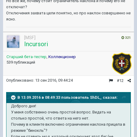
Но все же, почему стоит ограничитель наклона и почему его не
отключат?
Отключения захвата цели понятно, но про наклон совершенно не
ясно.
[MSF]
321
Incursori
Старший бета-тестер
,
Коллекционер
539 публикаций
Опубликовано:
13 сен 2016, 09:44:24
#12
В 13.09.2016 в 08:49:33 пользователь ShDL_ сказал:
Доброго дня!
У меня собственно очень простой вопрос. Видать на
столько простой, что ответа на него нет.
Почему в клиенте включено ограничение наклона прицела в
режиме "бинокль"?
Если не ставить мод, который отключает этот баг (не