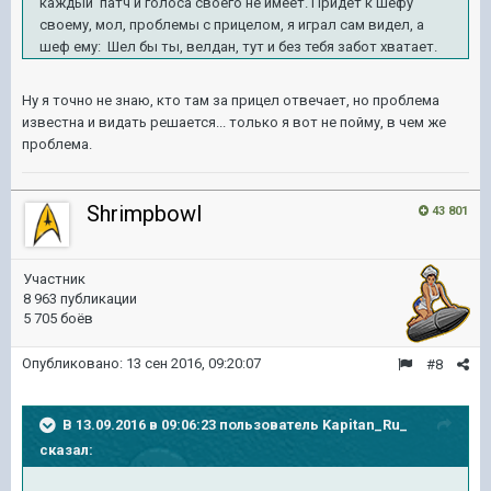
каждый патч и голоса своего не имеет. Придет к шефу
своему, мол, проблемы с прицелом, я играл сам видел, а
шеф ему: Шел бы ты, велдан, тут и без тебя забот хватает.
Ну я точно не знаю, кто там за прицел отвечает, но проблема
известна и видать решается... только я вот не пойму, в чем же
проблема.
Shrimpbowl
43 801
Участник
8 963 публикации
5 705 боёв
Опубликовано:
13 сен 2016, 09:20:07
#8
В 13.09.2016 в 09:06:23 пользователь Kapitan_Ru_
сказал: