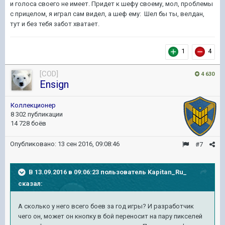
и голоса своего не имеет. Придет к шефу своему, мол, проблемы
с прицелом, я играл сам видел, а шеф ему: Шел бы ты, велдан,
тут и без тебя забот хватает.
1
4
[COD]
4 630
Ensign
Коллекционер
8 302 публикации
14 728 боёв
Опубликовано:
13 сен 2016, 09:08:46
#7
В 13.09.2016 в 09:06:23 пользователь Kapitan_Ru_
сказал:
А сколько у него всего боев за год игры? И разработчик
чего он, может он кнопку в бой переносит на пару пикселей