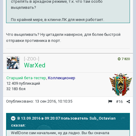
стрелять в аркадном режиме, т.к. что там особо
выцеливать?
По крайней мере, в клинче ЛК для меня работает.
Что выцеливать? Ну цитадели наверное, для более быстрой
отправки противника в порт.
[-ZOO-]
7 820
WarXed
Старший бета-тестер
,
Коллекционер
12 409 публикаций
32 183 боя
Опубликовано:
13 сен 2016, 10:10:35
#16
В 13.09.2016 в 09:20:07 пользователь Sub_Octavian
сказал:
WellDone сам начальник, ну да ладно. Вы бы сначала