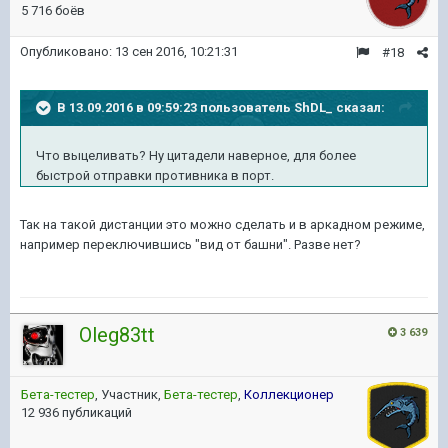
5 716 боёв
Опубликовано:
13 сен 2016, 10:21:31
#18
В 13.09.2016 в 09:59:23 пользователь ShDL_ сказал:
Что выцеливать? Ну цитадели наверное, для более
быстрой отправки противника в порт.
Так на такой дистанции это можно сделать и в аркадном режиме,
например переключившись "вид от башни". Разве нет?
Oleg83tt
3 639
Бета-тестер
, Участник,
Бета-тестер
,
Коллекционер
12 936 публикаций