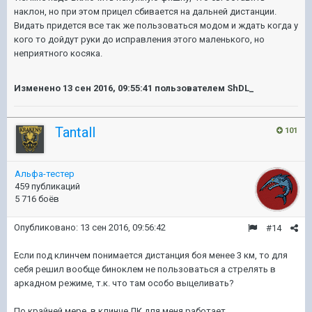
наклон, но при этом прицел сбивается на дальней дистанции.
Видать придется все так же пользоваться модом и ждать когда у
кого то дойдут руки до исправления этого маленького, но
неприятного косяка.
Изменено
13 сен 2016, 09:55:41
пользователем ShDL_
Tantall
101
Альфа-тестер
459 публикаций
5 716 боёв
Опубликовано:
13 сен 2016, 09:56:42
#14
Если под клинчем понимается дистанция боя менее 3 км, то для
себя решил вообще биноклем не пользоваться а стрелять в
аркадном режиме, т.к. что там особо выцеливать?
По крайней мере, в клинче ЛК для меня работает.