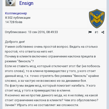
Ensign
Коллекционер
8 302 публикации
14 728 боёв
Опубликовано:
13 сен 2016, 08:49:33
#1
Доброго дня!
У меня собственно очень простой вопрос. Видать на столько
простой, что ответа на него нет.
Почему в клиенте включено ограничение наклона прицела в
режиме "бинокль"?
Если не ставить мод, который отключает этот баг (не побоюсь
этого слова), то в клинче преимущество у того, у кого стоит
данный мод, т.к. точно стрелять без режима "бинокль" крайне
сложно, а за частую не возможно из-за динамики боя.
По факту мы видим мод, который помогает нагибать. У кого
стоит мод, у того и преимущество в клинче.
Я конечно же не против данного мода, но я не пойму, на какой
стоит ограничение наклона в клиенте? Чем это обусловлено?
Зачем? Убрать это не составляет же сложности.