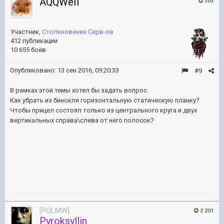
AQQWeII
303
Участник,
Столкновение Серв-ов
412 публикации
10 655 боёв
Опубликовано:
13 сен 2016, 09:20:33
#9
В рамках этой темы хотел бы задать вопрос.
Как убрать из бинокля горизонтальную статическую планку?
Чтобы прицел состоял только из центрального круга и двух
вертикальных справа\слева от него полосок?
[POLMW]
2 201
Pyroksyllin