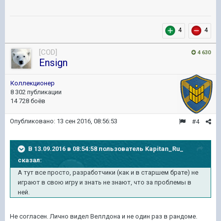
4
4
[COD]
4 630
Ensign
Коллекционер
8 302 публикации
14 728 боёв
Опубликовано:
13 сен 2016, 08:56:53
#4
В 13.09.2016 в 08:54:58 пользователь Kapitan_Ru_
сказал:
А тут все просто, разработчики (как и в старшем брате) не
играют в свою игру и знать не знают, что за проблемы в
ней.
Не согласен. Лично видел Веллдона и не один раз в рандоме.