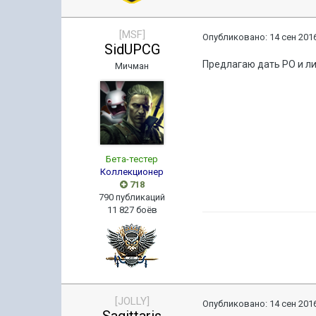
[MSF]
Опубликовано:
14 сен 2016
SidUPCG
Предлагаю дать РО и л
Мичман
Бета-тестер
Коллекционер
718
790 публикаций
11 827 боёв
[JOLLY]
Опубликовано:
14 сен 2016