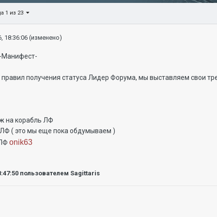
а 1 из 23
, 18:36:06
(изменено)
ест-
 правил получения статуса Лидер Форума, мы выставляем свои тр
Ф
ж на корабль ЛФ
 ЛФ ( это мы еще пока обдумываем )
onik63
 ЛФ
8:47:50
пользователем Sagittaris