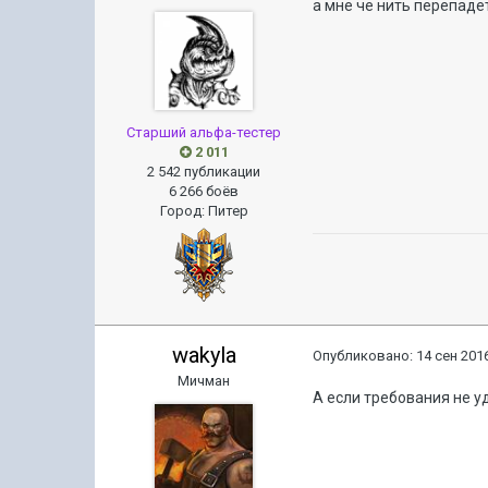
а мне че нить перепаде
Старший альфа-тестер
2 011
2 542 публикации
6 266 боёв
Город
:
Питер
wakyla
Опубликовано:
14 сен 2016
Мичман
А если требования не уд