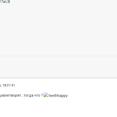
т?
, 18:37:41
овлетворят , тогда что ?