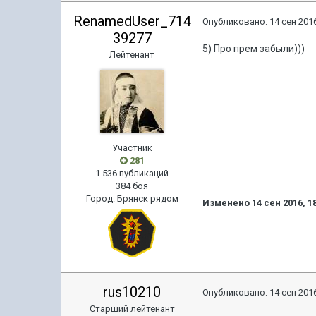
RenamedUser_714
Опубликовано:
14 сен 2016
39277
5) Про прем забыли)))
Лейтенант
Участник
281
1 536 публикаций
384 боя
Город
:
Брянск рядом
Изменено
14 сен 2016, 1
rus10210
Опубликовано:
14 сен 2016
Старший лейтенант