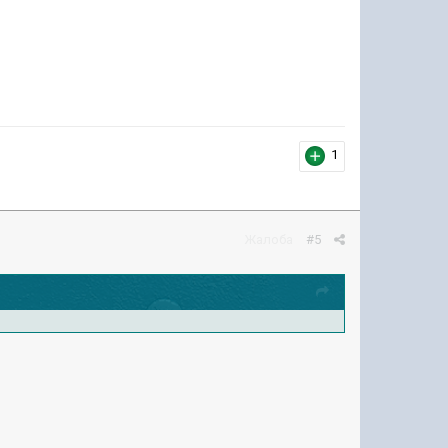
1
Жалоба
#5