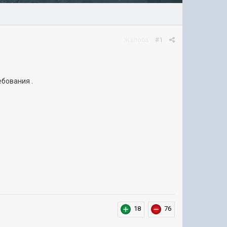
Жалоба
#1
ебования .
18
76