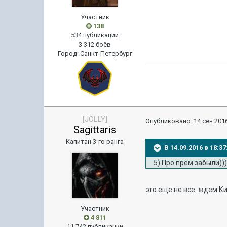
Участник
138
534 публикации
3 312 боёв
Город
:
Санкт-Петербург
[JOLLY]
Опубликовано:
14 сен 2016
Sagittaris
Капитан 3-го ранга
В 14.09.2016 в 18:
5) Про прем забыли))
это еще не все. ждем Ки
Участник
4 811
11 742 публикации