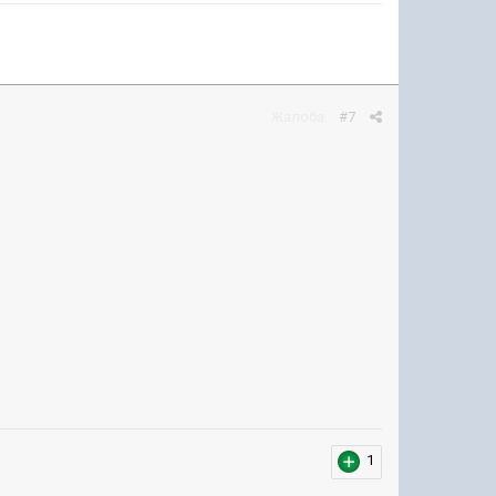
Жалоба
#7
1