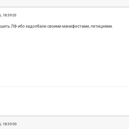
, 18:39:03
ишить ЛФ ибо задолбали своими манифестами, петициями.
, 18:39:09