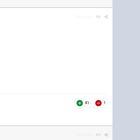
Жалоба
#8
41
1
Жалоба
#9