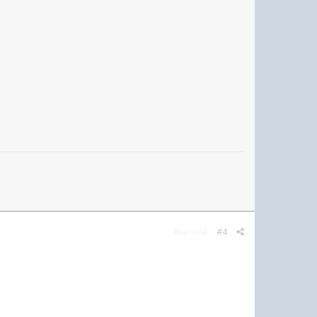
Жалоба
#4