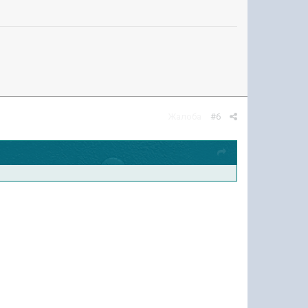
Жалоба
#6