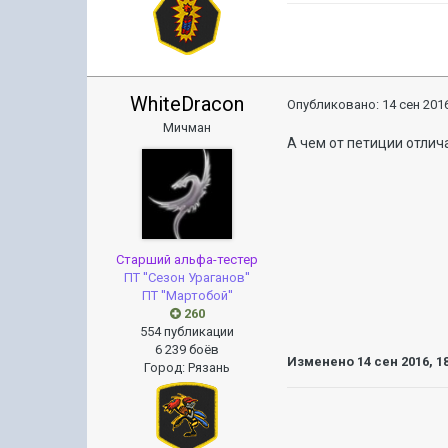
WhiteDracon
Опубликовано:
14 сен 2016
Мичман
А чем от петиции отлич
Старший альфа-тестер
ПТ ''Сезон Ураганов''
ПТ ''Мартобой''
260
554 публикации
6 239 боёв
Изменено
14 сен 2016, 1
Город
:
Рязань