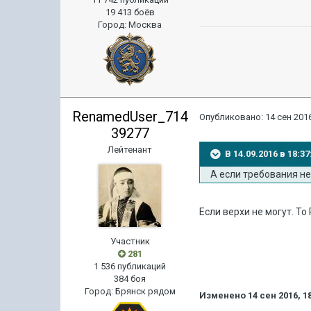
19 413 боёв
Город
:
Москва
RenamedUser_714
Опубликовано:
14 сен 2016
39277
Лейтенант
В 14.09.2016 в 18:
А если требования не
Если верхи не могут. То
Участник
281
1 536 публикаций
384 боя
Город
:
Брянск рядом
Изменено
14 сен 2016, 1