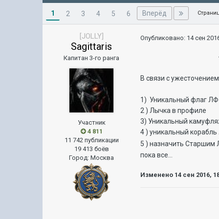
1
Вперёд
2
3
4
5
6
Страниц
[JOLLY]
Опубликовано:
14 сен 2016
Sagittaris
-Маниф
Капитан 3-го ранга
В связи с ужесточением
1) Уникальный флаг Л
2 ) Лычка в профиле
3) Уникальный камуфля
Участник
4 811
4 ) уникальный корабль
11 742 публикации
5 ) назначить Старшим
19 413 боёв
пока все...
Город
:
Москва
Изменено
14 сен 2016, 1