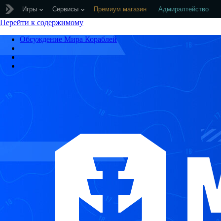
Игры
Сервисы
Премиум магазин
Адмиралтейство
Перейти к содержимому
Обсуждение Мира Кораблей