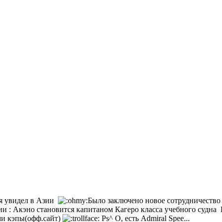
о я увидел в Азии
Было заключено новое сотрудничество 
рии : Акэно становится капитаном Кагеро класса учебного судна 
ами кэпы(офф.сайт)
Ps^ O, есть Admiral Spee...