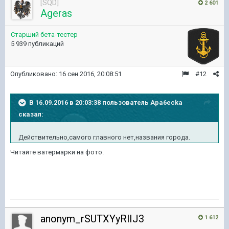
[SQD]
2 601
Ageras
Старший бета-тестер
5 939 публикаций
Опубликовано:
16 сен 2016, 20:08:51
#12
В 16.09.2016 в 20:03:38 пользователь Apa6ecka
сказал:
Действительно,самого главного нет,названия города.
Читайте ватермарки на фото.
anonym_rSUTXYyRlIJ3
1 612