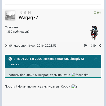
[R_B_F]
554
Warjag77
Участник
1 339 публикаций
Опубликовано:
16 сен 2016, 20:28:56
#19
В 16.09.2016 в 20:20:28 пользователь Linegiv63
сказал:
совсем больной? А, небрат, тады понятно
Прости ! Нечаянно не туда минусанул ! Сорри !