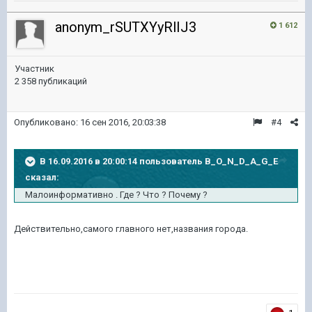
anonym_rSUTXYyRlIJ3
1 612
Участник
2 358 публикаций
Опубликовано:
16 сен 2016, 20:03:38
#4
В 16.09.2016 в 20:00:14 пользователь B_O_N_D_A_G_E
сказал:
Малоинформативно . Где ? Что ? Почему ?
Действительно,самого главного нет,названия города.