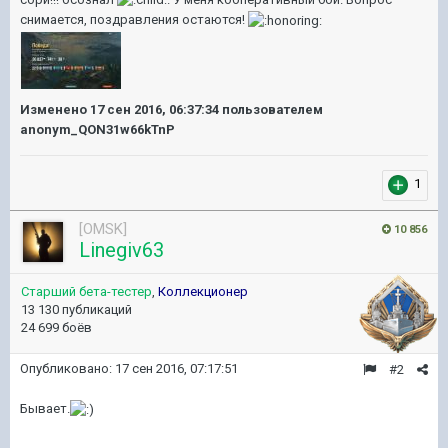
снимается, поздравления остаются!
Изменено
17 сен 2016, 06:37:34
пользователем
anonym_QON31w66kTnP
1
[OMSK]
10 856
Linegiv63
Старший бета-тестер
,
Коллекционер
13 130 публикаций
24 699 боёв
Опубликовано:
17 сен 2016, 07:17:51
#2
Бывает.