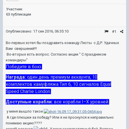
Участник
63 публикации
Опубликовано:
17 сен 2016, 06:35:10
#1
Во-первых хотел бы поздравить команду Лесты с Д.Р. Удачных
Вам свершений!!!
Во-вторых есть вопрос. Согласно акции " С праздником
командиры"
Победите в бою.
Награда:
один день премиум аккаунта, 10
комплектов камуфляжа Тип 6, 10 сигналов Equal
Speed Charlie London.
Доступные корабли:
все корабли I–X уровней.
у меня вышло такое
А где плюшки за победу? Или я не проснулся и неправильно
понимаю акцию????
сори!!! осознал
. У меня кооперативный бой. Вопрос