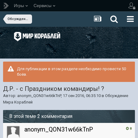
Игры
Сервисы
Обсуждение Мира Кораблей
Для публикации в этом разделе необходимо провести 50
боёв.
Д.Р. - с Праздником командиры! ?
Автор:
anonym_QON31w66kTnP
,
17 сен 2016, 06:35:10
в
Обсуждение
Мира Кораблей
В этой теме 2 комментария
anonym_QON31w66kTnP
8