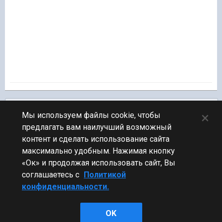
Подписчики
0
×
Мы используем файлы cookie, чтобы
предлагать вам наилучший возможный
ПЕРЕЙТИ К СПИСКУ ТЕМ
контент и сделать использование сайта
Обсуждение Мира Кораблей
максимально удобным. Нажимая кнопку
«Ок» и продолжая использовать сайт, Вы
соглашаетесь с
Политикой
конфиденциальности.
Стиль
OK
Powered by Invision Community