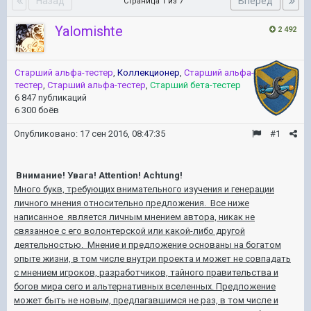
Назад
Вперёд
Страница 1 из 7
Yalomishte
2 492
Старший альфа-тестер
,
Коллекционер
,
Старший альфа-
тестер
,
Старший альфа-тестер
,
Старший бета-тестер
6 847 публикаций
6 300 боёв
Опубликовано:
17 сен 2016, 08:47:35
#1
Внимание! Увага! Attention! Achtung!
Много букв, требующих внимательного изучения и генерации
личного мнения относительно предложения. Все ниже
написанное является личным мнением автора, никак не
связанное с его волонтерской или какой-либо другой
деятельностью. Мнение и предложение основаны на богатом
опыте жизни, в том числе внутри проекта и может не совпадать
с мнением игроков, разработчиков, тайного правительства и
богов мира сего и альтернативных вселенных. Предложение
может быть не новым, предлагавшимся не раз, в том числе и