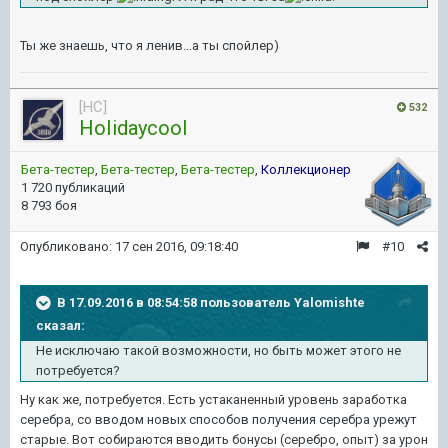
Ты же знаешь, что я ленив...а ты спойлер)
[HC]
532
HoIidaycooI
Бета-тестер
,
Бета-тестер
,
Бета-тестер
,
Коллекционер
1 720 публикаций
8 793 боя
Опубликовано:
17 сен 2016, 09:18:40
#10
В 17.09.2016 в 08:54:58 пользователь Yalomishte
сказал:
Не исключаю такой возможности, но быть может этого не
потребуется?
Ну как же, потребуется. Есть устаканенный уровень заработка
серебра, со вводом новых способов получения серебра урежут
старые. Вот собираются вводить бонусы (серебро, опыт) за урон