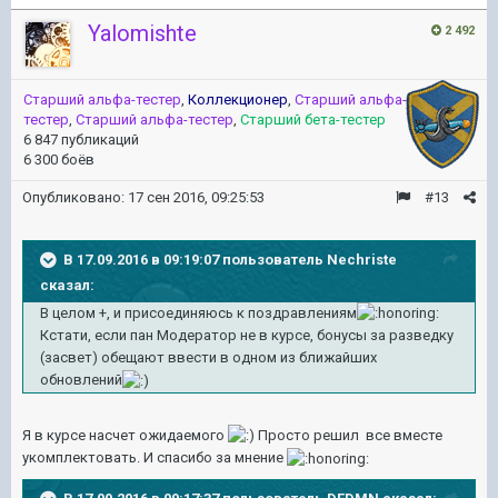
Yalomishte
2 492
Старший альфа-тестер
,
Коллекционер
,
Старший альфа-
тестер
,
Старший альфа-тестер
,
Старший бета-тестер
6 847 публикаций
6 300 боёв
Опубликовано:
17 сен 2016, 09:25:53
#13
В 17.09.2016 в 09:19:07 пользователь Nechriste
сказал:
В целом +, и присоединяюсь к поздравлениям
Кстати, если пан Модератор не в курсе, бонусы за разведку
(засвет) обещают ввести в одном из ближайших
обновлений
Я в курсе насчет ожидаемого
Просто решил все вместе
укомплектовать. И спасибо за мнение