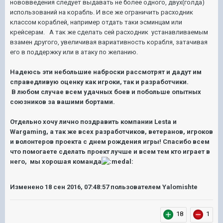
нововведения следует выдавать не более одного, двух(голда)
использований на корабль. И все же ограничить расходник
классом кораблей, например отдать таки эсминцам или
крейсерам. А так же сделать сей расходник устанавливаемым
взамен другого, увеличивая вариативность корабля, затачивая
его в поддержку или в атаку по желанию.
Надеюсь эти небольшие наброски рассмотрят и дадут им
справедливую оценку как игроки, так и разработчики.
В любом случае всем удачных боев и побольше опытных
союзников за вашими бортами.
Отдельно хочу лично поздравить компании Lesta и
Wargaming, а так же всех разработчиков, ветеранов, игроков
и волонтеров проекта с днем рождения игры! Спасибо всем
что помогаете сделать проект лучше и всем тем кто играет в
него, мы хорошая команда
Изменено
18 сен 2016, 07:48:57
пользователем Yalomishte
18
1