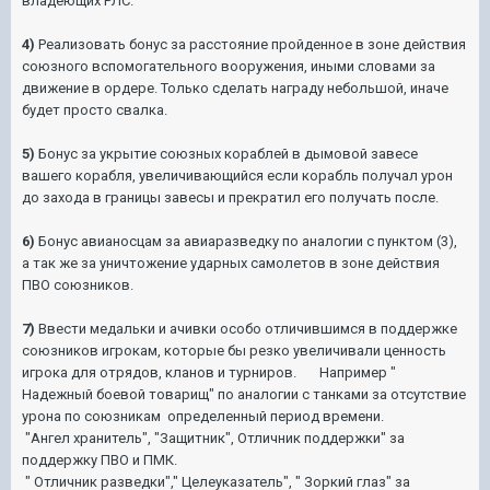
владеющих РЛС.
4)
Реализовать бонус за расстояние пройденное в зоне действия
союзного вспомогательного вооружения, иными словами за
движение в ордере. Только сделать награду небольшой, иначе
будет просто свалка.
5)
Бонус за укрытие союзных кораблей в дымовой завесе
вашего корабля, увеличивающийся если корабль получал урон
до захода в границы завесы и прекратил его получать после.
6)
Бонус авианосцам за авиаразведку по аналогии с пунктом (3),
а так же за уничтожение ударных самолетов в зоне действия
ПВО союзников.
7)
Ввести медальки и ачивки особо отличившимся в поддержке
союзников игрокам, которые бы резко увеличивали ценность
игрока для отрядов, кланов и турниров. Например "
Надежный боевой товарищ" по аналогии с танками за отсутствие
урона по союзникам определенный период времени.
"Ангел хранитель", "Защитник", Отличник поддержки" за
поддержку ПВО и ПМК.
" Отличник разведки"," Целеуказатель", " Зоркий глаз" за