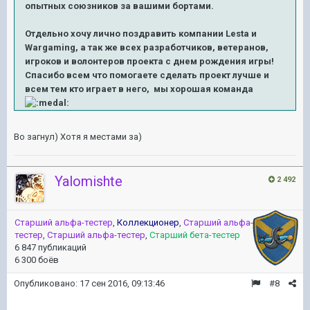
опытных союзников за вашими бортами.
Отдельно хочу лично поздравить компании Lesta и
Wargaming, а так же всех разработчиков, ветеранов,
игроков и волонтеров проекта с днем рождения игры!
Спасибо всем что помогаете сделать проект лучше и
всем тем кто играет в него, мы хорошая команда
Во загнул) Хотя я местами за)
Yalomishte
2 492
Старший альфа-тестер
,
Коллекционер
,
Старший альфа-
тестер
,
Старший альфа-тестер
,
Старший бета-тестер
6 847 публикаций
6 300 боёв
Опубликовано:
17 сен 2016, 09:13:46
#8