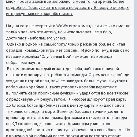
мной, просто здесь все изложено, с моей точки зрения, более
подробно. Прошу писать строго по существу. В первую очередь
интересует мнение разработчиков.
Ни для кого не секрет что WoWs игра командная и те, кто смог не
только познать эту истину, но и использовать ее в бою,
достигают наибольшего успеха.
Однако в одном из самых популярных режимов боя, не считая
отрядов, командной игры нет совсем. И ясно почему, ведь само
название режима "Случайный Бой" намекает на команды
собранные наугад.
В этом режиме каждый играет для себя, заботясь о личной
выгоде и игнорируя потребности команды. Стремление к победе
уходит на второй план, важнее накидать больше урона и утопить
побольше кораблей. В таких условиях корабли перестают
выполнять свои прописные функции и ударяются во все тяжкие
с предсказуемым результатом. Линкоры шлифуют края карты
до блеска, боясь приближаться к центру карты и кидают свои
тяжелые снаряды в море. Эсминцы бросают точки и уходят к
краям карты пулять из тумана фугасами и откидывать торпеды
по КД сквозь ряды союзников. Авианосцы упиваются
кровожадной яростью в приступах внезапного каннибализма. Ну
и конечно мой любимый класс, плохая игра которого ставит