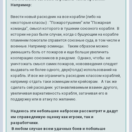
Например:
Ввести новый расходник на все корабли (либо на
некоторые классы) : "Пожаротушение" или "Пожарная
команда", смысл которого в тушении союзного корабля. В
истории не раз были случаи, когда с бушующим на корабле
пламенем помогали справится союзные суда, в том числе и
военные. Например эсминцы. Таким образом можно
уменьшить боль от пожаров и еще больше увеличить
кооперацию союзников в рандоме. Однако, чтобы не
уничтожать смысл самих пожаров, нововведения следует
выдавать не более одного, двух(голда) использований на
корабль. И все же ограничить расходник классом кораблей,
например отдать таки эсминцам или крейсерам. А так же
сделать сей расходник устанавливаемым взамен другого,
увеличивая вариативность корабля, затачивая его в
поддержку или в атаку по желанию.
Надеюсь эти небольшие наброски рассмотрят и дадут
им справедливую оценку как игроки, так и
разработчики.
В любом случае всем удачных боев и побольше