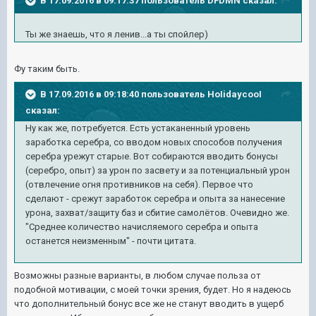
В 17.09.2016 в 09:17:37 пользователь DFDMN сказал:
Ты же знаешь, что я ленив...а ты спойлер)
Фу таким быть.
В 17.09.2016 в 09:18:40 пользователь HoIidaycooI
сказал:
Ну как же, потребуется. Есть устаканенный уровень
заработка серебра, со вводом новых способов получения
серебра урежут старые. Вот собираются вводить бонусы
(серебро, опыт) за урон по засвету и за потенциальный урон
(отвлечение огня противников на себя). Первое что
сделают - срежут заработок серебра и опыта за нанесение
урона, захват/защиту баз и сбитие самолётов. Очевидно же.
"Среднее количество начисляемого серебра и опыта
останется неизменным" - почти цитата.
Возможны разные варианты, в любом случае польза от
подобной мотивации, с моей точки зрения, будет. Но я надеюсь
что дополнительный бонус все же не станут вводить в ущерб