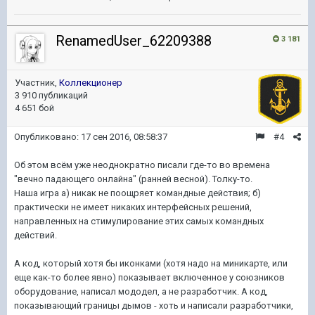
RenamedUser_62209388
3 181
Участник,
Коллекционер
3 910 публикаций
4 651 бой
Опубликовано:
17 сен 2016, 08:58:37
#4
Об этом всём уже неоднократно писали где-то во времена
"вечно падающего онлайна" (ранней весной). Толку-то.
Наша игра а) никак не поощряет командные действия; б)
практически не имеет никаких интерфейсных решений,
направленных на стимулирование этих самых командных
действий.
А код, который хотя бы иконками (хотя надо на миникарте, или
еще как-то более явно) показывает включенное у союзников
оборудование, написал мододел, а не разработчик. А код,
показывающий границы дымов - хоть и написали разработчики,