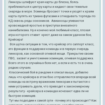
Линкоры шлифуют края карты до блеска, боясь
приближаться к центру карты и кидают свои тяжелые
снаряды в море. Эсминцы бросают точки и уходят к краям
карты пулять из тумана фугасами и откидывать торпеды по
КД сквозь ряды союзников. Авианосцы упиваются
кровожадной яростью в приступах внезапного
каннибализма. Ну и конечно мой любимый класс, плохая
игра которого ставит крест даже на самом удачном бое,
Крейсера!
Вся шутка ситуации в том, что крейсер это саппорт класс,
его функции в поддержке команды и в первую очередь
линкоров, как основной огневой мощи. Прикрытие своим
ПВО, засвет и уничтожение эсминцев, огневая поддержка.
Всего этого в случайных боях нет, а если и есть то в очень
редких случаях.
Классический бой в рандоме я описал выше, добавлю
лишь что крейсера в этом бою отправляются впереди всей
команды на встречу вражеским линкорам и пытаются с
ними устраивать дуэли, что приводит к закономерному
результату - крейсера в командах исчезают едва ли не
быстрее эсминцев.
Тут мы подходим к самой сути - почему это происходит? Как