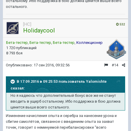
остальному. Ибо поддержка в бою должна ценится выше всего
остального.
[HC]
532
HoIidaycooI
Бета-тестер
,
Бета-тестер
,
Бета-тестер
,
Коллекционер
1 720 публикаций
8 793 боя
Опубликовано:
17 сен 2016, 09:32:56
#14
В 17.09.2016 в 09:25:53 пользователь Yalomishte
сказал:
Но я надеюсь что дополнительный бонус все же не станут
вводить в ущерб остальному. Ибо поддержка в бою должна
ценится выше всего остального.
Изменение начисления опыта и серебра за нанесение урона и
сбитие самолётов, связанное с введением опыта за захват
точек, говорит о неминуемой перебалансировке "всего