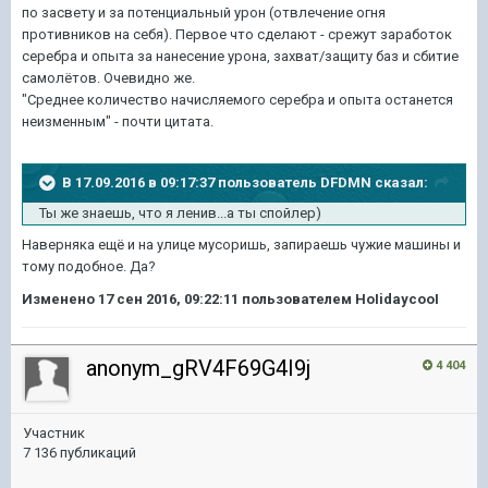
по засвету и за потенциальный урон (отвлечение огня
противников на себя). Первое что сделают - срежут заработок
серебра и опыта за нанесение урона, захват/защиту баз и сбитие
самолётов. Очевидно же.
"Среднее количество начисляемого серебра и опыта останется
неизменным" - почти цитата.
В 17.09.2016 в 09:17:37 пользователь DFDMN сказал:
Ты же знаешь, что я ленив...а ты спойлер)
Наверняка ещё и на улице мусоришь, запираешь чужие машины и
тому подобное. Да?
Изменено
17 сен 2016, 09:22:11
пользователем HoIidaycooI
anonym_gRV4F69G4I9j
4 404
Участник
7 136 публикаций