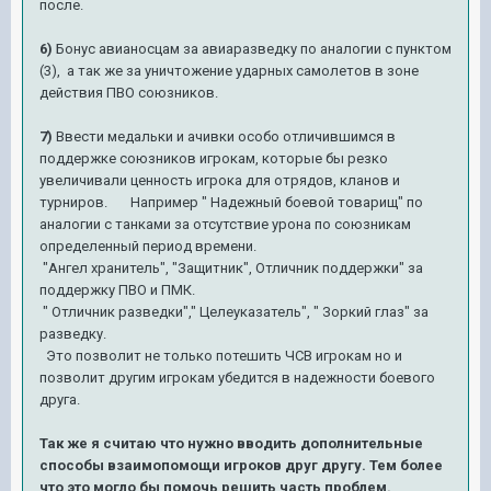
после.
6)
Бонус авианосцам за авиаразведку по аналогии с пунктом
(3), а так же за уничтожение ударных самолетов в зоне
действия ПВО союзников.
7)
Ввести медальки и ачивки особо отличившимся в
поддержке союзников игрокам, которые бы резко
увеличивали ценность игрока для отрядов, кланов и
турниров. Например " Надежный боевой товарищ" по
аналогии с танками за отсутствие урона по союзникам
определенный период времени.
"Ангел хранитель", "Защитник", Отличник поддержки" за
поддержку ПВО и ПМК.
" Отличник разведки"," Целеуказатель", " Зоркий глаз" за
разведку.
Это позволит не только потешить ЧСВ игрокам но и
позволит другим игрокам убедится в надежности боевого
друга.
Так же я считаю что нужно вводить дополнительные
способы взаимопомощи игроков друг другу. Тем более
что это могло бы помочь решить часть проблем.