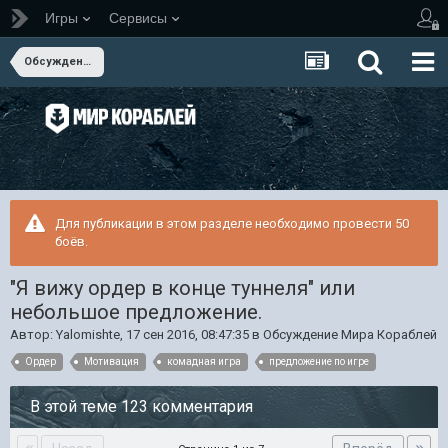
Игры
Сервисы
Обсуждение Мира Кораблей
Для публикации в этом разделе необходимо провести 50
боёв.
"Я вижу ордер в конце туннеля" или
небольшое предложение.
Автор:
Yalomishte
,
17 сен 2016, 08:47:35
в
Обсуждение Мира Кораблей
Ордер
Мотивация
комадная игра
предложение по игре
В этой теме 123 комментария