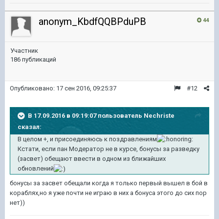
anonym_KbdfQQBPduPB
44
Участник
186 публикаций
Опубликовано:
17 сен 2016, 09:25:37
#12
В 17.09.2016 в 09:19:07 пользователь Nechriste
сказал:
В целом +, и присоединяюсь к поздравлениям
Кстати, если пан Модератор не в курсе, бонусы за разведку
(засвет) обещают ввести в одном из ближайших
обновлений
бонусы за засвет обещали когда я только первый вышел в бой в
кораблях,но я уже почти не играю в них а бонуса этого до сих пор
нет))