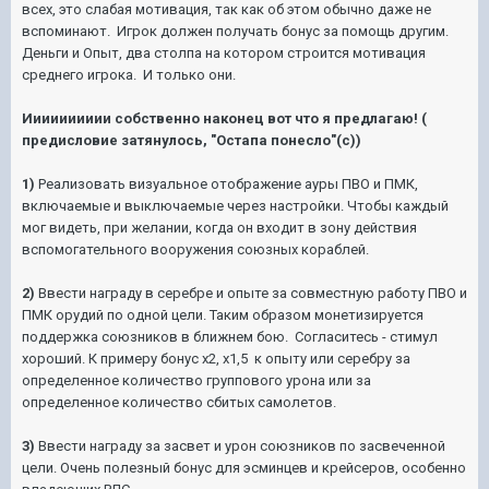
всех, это слабая мотивация, так как об этом обычно даже не
вспоминают. Игрок должен получать бонус за помощь другим.
Деньги и Опыт, два столпа на котором строится мотивация
среднего игрока. И только они.
Ииииииииии собственно наконец вот что я предлагаю! (
предисловие затянулось, "Остапа понесло"(с))
1)
Реализовать визуальное отображение ауры ПВО и ПМК,
включаемые и выключаемые через настройки. Чтобы каждый
мог видеть, при желании, когда он входит в зону действия
вспомогательного вооружения союзных кораблей.
2)
Ввести награду в серебре и опыте за совместную работу ПВО и
ПМК орудий по одной цели. Таким образом монетизируется
поддержка союзников в ближнем бою. Согласитесь - стимул
хороший. К примеру бонус x2, x1,5 к опыту или серебру за
определенное количество группового урона или за
определенное количество сбитых самолетов.
3)
Ввести награду за засвет и урон союзников по засвеченной
цели. Очень полезный бонус для эсминцев и крейсеров, особенно