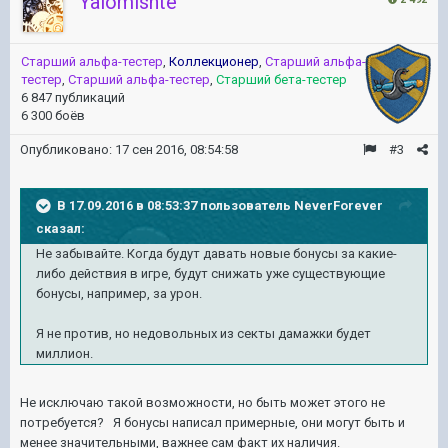
Yalomishte
Старший альфа-тестер
,
Коллекционер
,
Старший альфа-
тестер
,
Старший альфа-тестер
,
Старший бета-тестер
6 847 публикаций
6 300 боёв
Опубликовано:
17 сен 2016, 08:54:58
#3
В 17.09.2016 в 08:53:37 пользователь NeverForever
сказал:
Не забывайте. Когда будут давать новые бонусы за какие-
либо действия в игре, будут снижать уже существующие
бонусы, например, за урон.
Я не против, но недовольных из секты дамажки будет
миллион.
Не исключаю такой возможности, но быть может этого не
потребуется? Я бонусы написал примерные, они могут быть и
менее значительными, важнее сам факт их наличия.