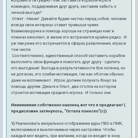
исправить ситуацию? Как заставить корабли играть
командно, поддерживая друг друга, заставив забыть о
личной выгоде?
Ответ - Никак! Давайте будем честны перед собой, человек
всегда свои интересы ставит превыше чужих.
Взаимовыручка и помощь хороши на страницах книг и
пленках кинолент, в жизни это встречается крайне редко. И
уж тем реже это встречается в сферах развлечения, играх в
том числе.
Соответственно, единственный способ заставить корабли
выполнять свои функции и помогать друг другу - сделать
это выгодным! Выгода в результативности боя логична, но
не для всех, это слабая мотивация, так как об этом обычно
даже не вспоминают. Игрок должен получать бонус за
помощь другим. Деньги и Опыт, два столпа на котором
строится мотивация среднего игрока. И только они.
Ииииииииии собственно наконец вот что я предлагаю! (
предисловие затянулось, "Остапа понесло"(с))
1)
Реализовать визуальное отображение ауры ПВО и ПМК,
включаемые и выключаемые через настройки. Чтобы
каждый мог видеть, при желании, когда он входит в зону