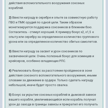
действия вспомогательного вооружения союзных
кораблей.
2)
Ввести награду в серебре и опыте за совместную работу
ПВО и ПМК орудий по одной цели. Таким образом
монетизируется поддержка союзников в ближнем бою.
Согласитесь - стимул хороший. К примеру бонус x2, x1,5 к
опыту или серебру за определенное количество группового
урона или за определенное количество сбитых самолетов.
3)
Ввести награду за засвет и урон союзников по
засвеченной цели. Очень полезный бонус для эсминцев и
крейсеров, особенно владеющих РЛС.
4)
Реализовать бонус за расстояние пройденное в зоне
действия союзного вспомогательного вооружения, иными
словами за движение в ордере. Только сделать награду
небольшой, иначе будет просто свалка.
5)
Бонус за укрытие союзных кораблей в дымовой завесе
вашего корабля, увеличивающийся если корабль получал
урон до захода в границы завесы и прекратил его получать