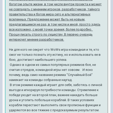
богатом опыте жизни, в том числе внутри проекта и может
не совпадать с мнением игроков, разработчиков, тайного
правительства и богов мира сего и альтернативных
вселенных. Предложение может быть не новым,
предлагавшимся не раз, в том числе и мной, просто здесь
все изложено, с моей точки зрения, более подробно.
Прошу писать строго по существу. В первую очередь
интересует мнение разработчиков.
Ни для кого не секрет что WoWs игра командная и те, кто
смог не только познать эту истину, но и использовать ее в
бою, достигают наибольшего успеха.
Однако в одном из самых популярных режимов боя, не
считая отрядов, командной игры нет совсем. И ясно
почему, ведь само название режима "Случайный Бой"
намекает на команды собранные наугад.
В этом режиме каждый играет для себя, заботясь о личной
выгоде и игнорируя потребности команды. Стремление к
победе уходит на второй план, важнее накидать больше
урона и утопить побольше кораблей. В таких условиях
корабли перестают выполнять свои прописные функции и
ударяются во все тяжкие с предсказуемым результатом.