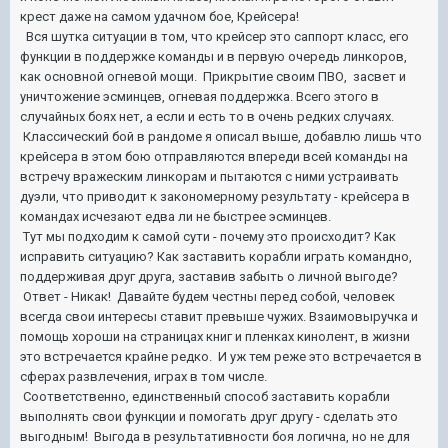
крест даже на самом удачном бое, Крейсера!
Вся шутка ситуации в том, что крейсер это саппорт класс, его
функции в поддержке команды и в первую очередь линкоров,
как основной огневой мощи. Прикрытие своим ПВО, засвет и
уничтожение эсминцев, огневая поддержка. Всего этого в
случайных боях нет, а если и есть то в очень редких случаях.
Классический бой в рандоме я описал выше, добавлю лишь что
крейсера в этом бою отправляются впереди всей команды на
встречу вражеским линкорам и пытаются с ними устраивать
дуэли, что приводит к закономерному результату - крейсера в
командах исчезают едва ли не быстрее эсминцев.
Тут мы подходим к самой сути - почему это происходит? Как
исправить ситуацию? Как заставить корабли играть командно,
поддерживая друг друга, заставив забыть о личной выгоде?
Ответ - Никак! Давайте будем честны перед собой, человек
всегда свои интересы ставит превыше чужих. Взаимовыручка и
помощь хороши на страницах книг и пленках кинолент, в жизни
это встречается крайне редко. И уж тем реже это встречается в
сферах развлечения, играх в том числе.
Соответственно, единственный способ заставить корабли
выполнять свои функции и помогать друг другу - сделать это
выгодным! Выгода в результативности боя логична, но не для