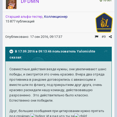
DFDMN
10 001
Старший альфа-тестер
,
Коллекционер
15 877 публикаций
Опубликовано:
17 сен 2016, 09:17:37
#9
В 17.09.2016 в 09:13:46 пользователь Yalomishte
сказал:
Совместные действия везде нужны, они увеличивают шанс
победы, и смотрится это очень красиво. Вчера два отряда
противника в рандоме договорились с авианосцем и
вместе шли по флангу, под прикрытием друг друга, очень
красиво раскидали нашу команду, действовавшую
разрозненно. Это действительно было классно.
Естественно они победили.
Друг, большие сообщения при цитировании нужно прятать
под спойлер
И я рад что ты за