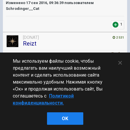
Изменено
17 сен 2016, 09:36:39
пользователем
Schrodinger__Cat
1
[DONAT]
2 531
Reizt
Коллекционер
, Участник
×
Мы используем файлы cookie, чтобы
3 720 публикаций
24 341 бой
предлагать вам наилучший возможный
контент и сделать использование сайта
Опубликовано:
17 сен 2016, 09:37:09
#16
максимально удобным. Нажимая кнопку
«Ок» и продолжая использовать сайт, Вы
А зачем все это? Кто хочет командной игры тот отрядом играет.
Меня как есть все устраивает. К чему все эти попытки заставить
соглашаетесь с
Политикой
игроков командно играть? Это просто игра для отдыха и все.
конфиденциальности.
OK