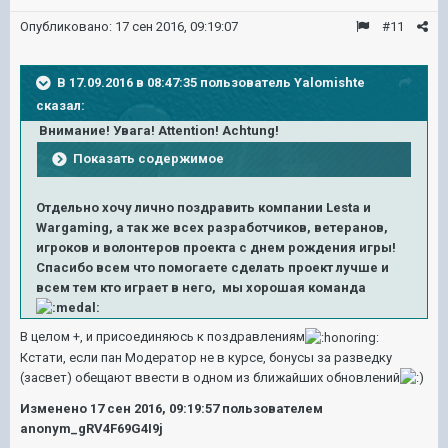
Опубликовано:
17 сен 2016, 09:19:07
#11
В 17.09.2016 в 08:47:35 пользователь Yalomishte
сказал:
Внимание! Увага! Attention! Achtung!
Показать содержимое
Отдельно хочу лично поздравить компании Lesta и
Wargaming, а так же всех разработчиков, ветеранов,
игроков и волонтеров проекта с днем рождения игры!
Спасибо всем что помогаете сделать проект лучше и
всем тем кто играет в него, мы хорошая команда
В целом +, и присоединяюсь к поздравлениям
Кстати, если пан Модератор не в курсе, бонусы за разведку
(засвет) обещают ввести в одном из ближайших обновлений
Изменено
17 сен 2016, 09:19:57
пользователем
anonym_gRV4F69G4I9j