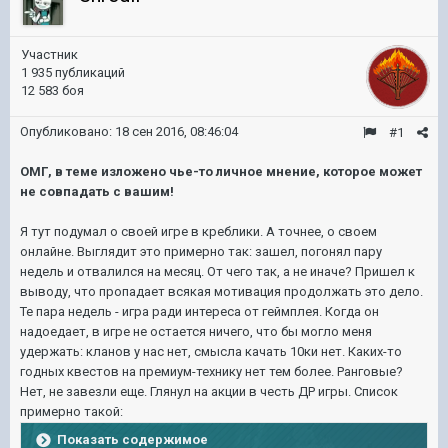
Участник
1 935 публикаций
12 583 боя
Опубликовано:
18 сен 2016, 08:46:04
#1
ОМГ, в теме изложено чье-то личное мнение, которое может
не совпадать с вашим!
Я тут подумал о своей игре в креблики. А точнее, о своем
онлайне. Выглядит это примерно так: зашел, погонял пару
недель и отвалился на месяц. От чего так, а не иначе? Пришел к
выводу, что пропадает всякая мотивация продолжать это дело.
Те пара недель - игра ради интереса от геймплея. Когда он
надоедает, в игре не остается ничего, что бы могло меня
удержать: кланов у нас нет, смысла качать 10ки нет. Каких-то
годных квестов на премиум-технику нет тем более. Ранговые?
Нет, не завезли еще. Глянул на акции в честь ДР игры. Список
примерно такой:
Показать содержимое