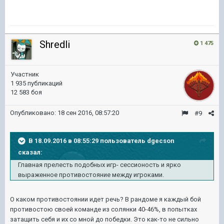
Shredli
1 475
Участник
1 935 публикаций
12 583 боя
Опубликовано:
18 сен 2016, 08:57:20
#9
В 18.09.2016 в 08:55:29 пользователь dgecson
сказал:
Главная прелесть подобных игр- сессионость и ярко
выраженное противостояние между игроками.
О каком противостоянии идет речь? В рандоме я каждый бой
противостою своей команде из солянки 40-46%, в попытках
затащить себя и их со мной до победки. Это как-то не сильно