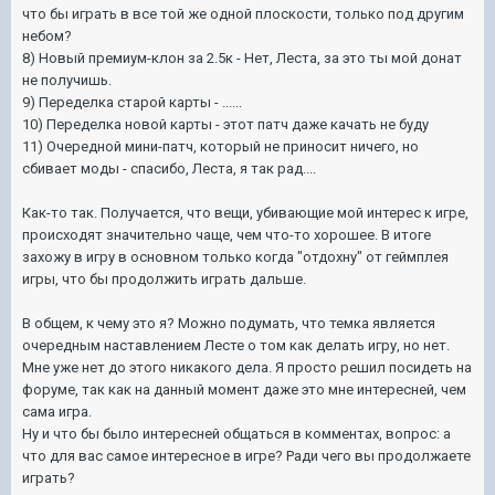
что бы играть в все той же одной плоскости, только под другим
небом?
8) Новый премиум-клон за 2.5к - Нет, Леста, за это ты мой донат
не получишь.
9) Переделка старой карты - ......
10) Переделка новой карты - этот патч даже качать не буду
11) Очередной мини-патч, который не приносит ничего, но
сбивает моды - спасибо, Леста, я так рад....
Как-то так. Получается, что вещи, убивающие мой интерес к игре,
происходят значительно чаще, чем что-то хорошее. В итоге
захожу в игру в основном только когда "отдохну" от геймплея
игры, что бы продолжить играть дальше.
В общем, к чему это я? Можно подумать, что темка является
очередным наставлением Лесте о том как делать игру, но нет.
Мне уже нет до этого никакого дела. Я просто решил посидеть на
форуме, так как на данный момент даже это мне интересней, чем
сама игра.
Ну и что бы было интересней общаться в комментах, вопрос: а
что для вас самое интересное в игре? Ради чего вы продолжаете
играть?