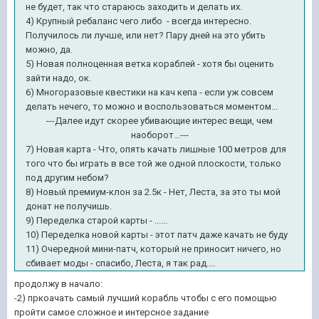
не будет, так что стараюсь заходить и делать их.
4) Крупный ребаланс чего либо - всегда интересно.
Получилось ли лучше, или нет? Пару дней на это убить
можно, да.
5) Новая полноценная ветка кораблей - хотя бы оценить
зайти надо, ок.
6) Многоразовые квестики на кач кепа - если уж совсем
делать нечего, то можно и воспользоваться моментом...
---Далее идут скорее убивающие интерес вещи, чем
наоборот...---
7) Новая карта - Что, опять качать лишные 100 метров для
того что бы играть в все той же одной плоскости, только
под другим небом?
8) Новый премиум-клон за 2.5к - Нет, Леста, за это ты мой
донат не получишь.
9) Переделка старой карты - ......
10) Переделка новой карты - этот патч даже качать не буду
11) Очередной мини-патч, который не приносит ничего, но
сбивает моды - спасибо, Леста, я так рад....
продолжу в начало:
-2) пркоачать самый лучший корабль чтобы с его помощью
пройти самое сложное и интерсное задание