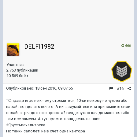
DELFI1982
666
Участник
2 763 публикации
10 569 боёв
Опубликовано:
18 сен 2016, 09:07:55
#16
ТС прав,в игре не к чему стремиться, 10-ки не кому не нужны ибо
на хай лвл делать нечего. А вы задумайтесь или припомните свои
онлайн игры до этого проэкта? везде нужно кач до макс лвл ибо
там все замесы. А тут просто попадаешь на лавэ
#Грустьпечальтоска
Пс танки салолёті не в счёт одна кантора