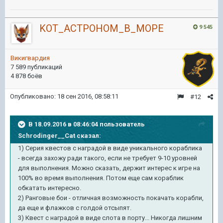
KOT_ACTPOHOM_B_MOPE
9 545
Викигвардия
7 589 публикаций
4 878 боёв
Опубликовано:
18 сен 2016, 08:58:11
#12
В 18.09.2016 в 08:46:04 пользователь
Schrodinger__Cat сказал:
1) Серия квестов с наградой в виде уникального кораблика
- всегда захожу ради такого, если не требует 9-10 уровней
для выполнения. Можно сказать, держит интерес к игре на
100% во время выполнения. Потом еще сам кораблик
обкатать интересно.
2) Ранговые бои - отличная возможность покачать корабли,
да еще и флажков с голдой отсыпят.
3) Квест с наградой в виде слота в порту... Никогда лишним