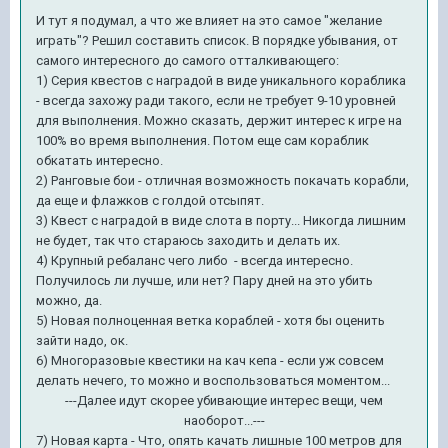
И тут я подумал, а что же влияет на это самое "желание
играть"? Решил составить список. В порядке убывания, от
самого интересного до самого отталкивающего:
1) Серия квестов с наградой в виде уникального кораблика
- всегда захожу ради такого, если не требует 9-10 уровней
для выполнения. Можно сказать, держит интерес к игре на
100% во время выполнения. Потом еще сам кораблик
обкатать интересно.
2) Ранговые бои - отличная возможность покачать корабли,
да еще и флажков с голдой отсыпят.
3) Квест с наградой в виде слота в порту... Никогда лишним
не будет, так что стараюсь заходить и делать их.
4) Крупный ребаланс чего либо - всегда интересно.
Получилось ли лучше, или нет? Пару дней на это убить
можно, да.
5) Новая полноценная ветка кораблей - хотя бы оценить
зайти надо, ок.
6) Многоразовые квестики на кач кепа - если уж совсем
делать нечего, то можно и воспользоваться моментом...
---Далее идут скорее убивающие интерес вещи, чем
наоборот...---
7) Новая карта - Что, опять качать лишные 100 метров для