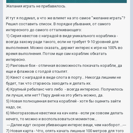
Желания играть не прибавилось.
И тут я подумал, а что же влияет на это самое "желание играть"?
Решил составить список. В порядке убывания, от самого
интересного до самого отталкивающего:
1) Серия квестов с наградой в виде уникального кораблика -
всегда захожу ради такого, если не требует 9-10 уровней для
выполнения. Можно сказать, держит интерес к игре на 100% во
время выполнения. Потом еще сам кораблик обкатать
интересно.
2) Ранговые бои - отличная возможность покачать корабли, да
еще и флажков с голдой отсыпят.
3) Квест с наградой в виде слота в порту... Никогда лишним не
будет, так что стараюсь заходить и делать их.
4) Крупный ребаланс чего либо - всегда интересно. Получилось
ли лучше, или нет? Пару дней на это убить можно, да.
5) Новая полноценная ветка кораблей - хотя бы оценить зайти
надо, ок.
6) Многоразовые квестики на кач кепа - если уж совсем делать
нечего, то можно и воспользоваться моментом...
---Далее идут скорее убивающие интерес вещи, чем наоборот...---
7) Новая карта - Что, опять качать лишные 100 метров для того