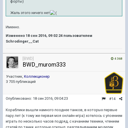
форты)
Жаль этого ничего нет
Именно.
Изменено
18 сен 2016, 09:02:24
пользователем
Schrodinger__Cat
[BWD]
4 368
BWD_murom333
Участник,
Коллекционер
3 705 публикаций
Опубликовано:
18 сен 2016, 09:04:23
#14
Кораблики вышли намного позднее танков, в которых первые
пару лет (к тому же первая моя онлайн-игра) хотелось с упоением
играть по несколько часов подряд, с качанием техники, чтением
статей по танки, которые открыл, разглядыванием моделек...