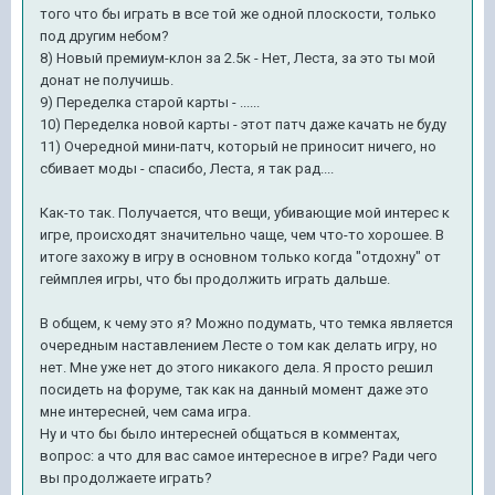
того что бы играть в все той же одной плоскости, только
под другим небом?
8) Новый премиум-клон за 2.5к - Нет, Леста, за это ты мой
донат не получишь.
9) Переделка старой карты - ......
10) Переделка новой карты - этот патч даже качать не буду
11) Очередной мини-патч, который не приносит ничего, но
сбивает моды - спасибо, Леста, я так рад....
Как-то так. Получается, что вещи, убивающие мой интерес к
игре, происходят значительно чаще, чем что-то хорошее. В
итоге захожу в игру в основном только когда "отдохну" от
геймплея игры, что бы продолжить играть дальше.
В общем, к чему это я? Можно подумать, что темка является
очередным наставлением Лесте о том как делать игру, но
нет. Мне уже нет до этого никакого дела. Я просто решил
посидеть на форуме, так как на данный момент даже это
мне интересней, чем сама игра.
Ну и что бы было интересней общаться в комментах,
вопрос: а что для вас самое интересное в игре? Ради чего
вы продолжаете играть?