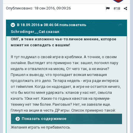
Опубликовано:
18 сен 2016, 09:09:26
#18
В 18.09.2016 в 08:46:04 пользователь
Schrodinger__Cat сказал:
ОМГ, в теме изложено чье-то личное мнение, которое
может не совпадать с вашим!
Я тут подумал о своей игре в креблики. А точнее, о своем
онлайне. Выглядит это примерно так: зашел, погонял пару
недель и отвалился на месяц. От чего так, а не иначе?
Пришел к выводу, что пропадает всякая мотивация
продолжать это дело. Те пара недель - игра ради интереса
от геймплея. Когда он надоедает, в игре не остается ничего,
что бы могло меня удержать: кланов у нас нет, смысла
качать 10ки нет. Каких-то годных квестов на премиум-
технику нет тем более. Ранговые? Нет, не завезли еще.
Глянул на акции в честь ДР игры. Список примерно такой:
Показать содержимое
Желания играть не прибавилось.