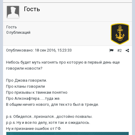
Гость
Гость
0 публикаций
Опубликовано:
18 сен 2016, 15:23:33
#2
Небось будет муть нагонять про которую в первый день еще
говорили новости?
Про Джова говорили.
Про кланы говорили
Про призывы к твинкам понятно
Про Aлконафтера......туда же.
В общем ничего нового, для тех кто был в тренде.
p.s. Обиделся...признался...достойно похвалы.
p.p.s. Ну и все по делу, хотя так и ожидалось.
Ну и признание ошибок от ГФ.