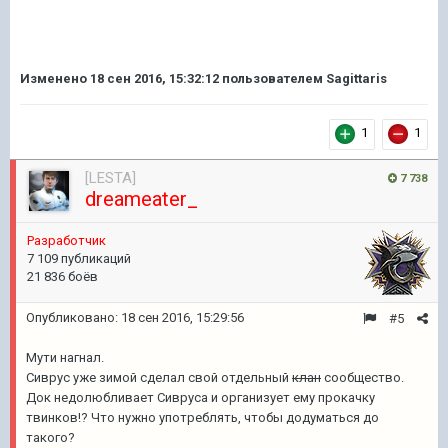
Изменено
18 сен 2016, 15:32:12
пользователем Sagittaris
1
1
[LESTA]
7 738
dreameater_
Разработчик
7 109 публикаций
21 836 боёв
Опубликовано:
18 сен 2016, 15:29:56
#5
Мути нагнал.
Сиврус уже зимой сделал свой отдельный
клан
сообщество.
Док недолюбливает Сивруса и организует ему прокачку
твинков!? Что нужно употреблять, чтобы додуматься до
такого?