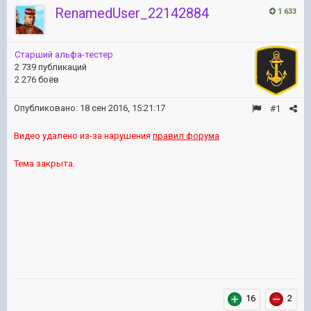
RenamedUser_22142884
1 633
Старший альфа-тестер
2 739 публикаций
2 276 боёв
Опубликовано:
18 сен 2016, 15:21:17
#1
Видео удалено из-за нарушения
правил форума
Тема закрыта.
16
2