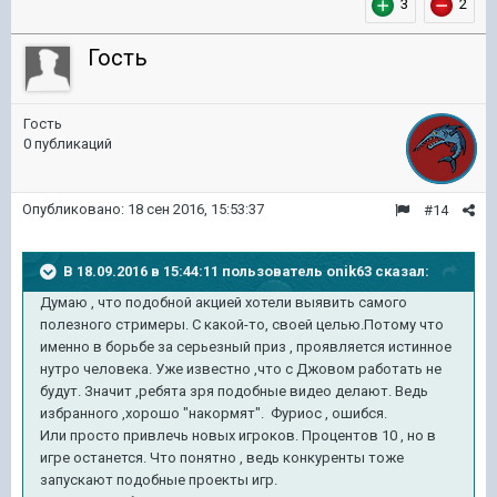
3
2
Гость
Гость
0 публикаций
Опубликовано:
18 сен 2016, 15:53:37
#14
В 18.09.2016 в 15:44:11 пользователь onik63 сказал:
Думаю , что подобной акцией хотели выявить самого
полезного стримеры. С какой-то, своей целью.Потому что
именно в борьбе за серьезный приз , проявляется истинное
нутро человека. Уже известно ,что с Джовом работать не
будут. Значит ,ребята зря подобные видео делают. Ведь
избранного ,хорошо "накормят". Фуриос , ошибся.
Или просто привлечь новых игроков. Процентов 10 , но в
игре останется. Что понятно , ведь конкуренты тоже
запускают подобные проекты игр.