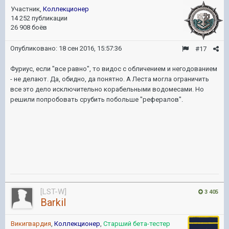
Участник,
Коллекционер
14 252 публикации
26 908 боёв
Опубликовано:
18 сен 2016, 15:57:36
#17
Фуриус, если "все равно", то видос с обличением и негодованием
- не делают. Да, обидно, да понятно. А Леста могла ограничить
все это дело исключительно корабельными водомесами. Но
решили попробовать срубить побольше "рефералов".
[LST-W]
3 405
Barkil
Викигвардия
,
Коллекционер
,
Старший бета-тестер