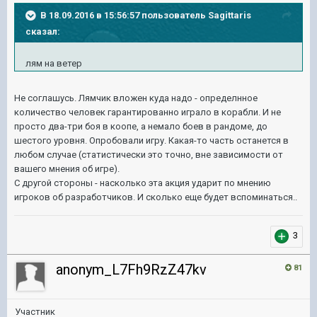
В 18.09.2016 в 15:56:57 пользователь Sagittaris
сказал:
лям на ветер
Не соглашусь. Лямчик вложен куда надо - определнное
количество человек гарантированно играло в корабли. И не
просто два-три боя в коопе, а немало боев в рандоме, до
шестого уровня. Опробовали игру. Какая-то часть останется в
любом случае (статистически это точно, вне зависимости от
вашего мнения об игре).
С другой стороны - насколько эта акция ударит по мнению
игроков об разработчиков. И сколько еще будет вспоминаться..
3
anonym_L7Fh9RzZ47kv
81
Участник