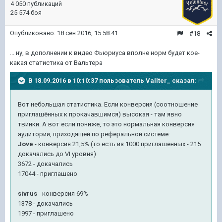
4 050 публикаций
25 574 боя
Опубликовано:
18 сен 2016, 15:58:41
#18
... ну, в дополнении к видео Фьюриуса вполне норм будет кое-
какая статистика от Вальтера
В 18.09.2016 в 10:10:37 пользователь Vallter_ сказал:
Вот небольшая статистика. Если конверсия (соотношение
приглашённых к прокачавшимся) высокая - там явно
твинки. А вот если пониже, то это нормальная конверсия
аудитории, приходящей по реферальной системе:
Jove
- конверсия 21,5% (то есть из 1000 приглашённых - 215
докачались до VI уровня)
3672 - докачались
17044 - приглашено
sivrus
- конверсия 69%
1378 - докачались
1997 - приглашено