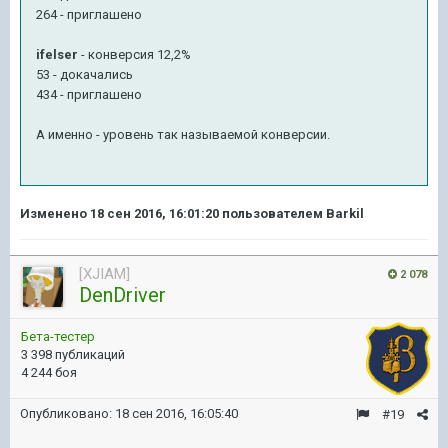
264 - приглашено
ifelser
- конверсия 12,2%
53 - докачались
434 - приглашено
А именно - уровень так называемой конверсии.
Изменено
18 сен 2016, 16:01:20
пользователем Barkil
[XJIAM]
2 078
DenDriver
Бета-тестер
3 398 публикаций
4 244 боя
Опубликовано:
18 сен 2016, 16:05:40
#19