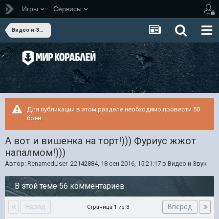
Игры
Сервисы
Видео и Звук
Для публикации в этом разделе необходимо провести 50
боёв.
А вот и вишенка на торт!))) Фуриус жжот
напалмом!)))
Автор:
RenamedUser_22142884
,
18 сен 2016, 15:21:17
в
Видео и Звук
В этой теме 56 комментариев
Назад
Вперёд
Страница 1 из 3