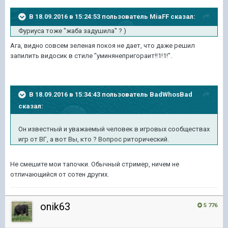
В 18.09.2016 в 15:24:53 пользователь MiaFF сказал:
Фуриуса тоже "жаба задушила" ? )
Ага, видно совсем зеленая покоя не дает, что даже решил
запилить видосик в стиле "уминянепригораит!!1!1!".
В 18.09.2016 в 15:34:43 пользователь BadWhosBad
сказал:
Он известный и уважаемый человек в игровых сообществах
игр от ВГ, а вот Вы, кто ? Вопрос риторический.
Не смешите мои тапочки. Обычный стример, ничем не
отличающийся от сотен других.
onik63
5 776