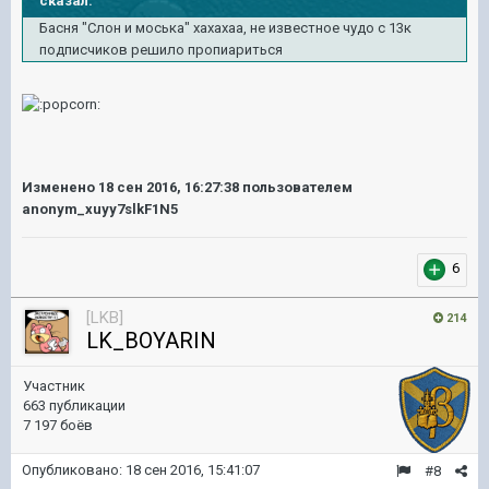
сказал:
Басня "Слон и моська" хахахаа, не известное чудо с 13к
подписчиков решило пропиариться
Изменено
18 сен 2016, 16:27:38
пользователем
anonym_xuyy7slkF1N5
6
[LKB]
214
LK_BOYARIN
Участник
663 публикации
7 197 боёв
Опубликовано:
18 сен 2016, 15:41:07
#8