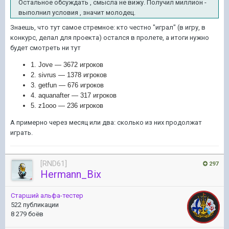
Остальное обсуждать , смысла не вижу. Получил миллион -
выполнил условия , значит молодец.
Знаешь, что тут самое стремное: кто честно "играл" (в игру, в
конкурс, делал для проекта) остался в пролете, а итоги нужно
будет смотреть ни тут
1. Jove — 3672 игроков
2. sivrus — 1378 игроков
3. getfun — 676 игроков
4. aquanafter — 317 игроков
5. z1ooo — 236 игроков
А примерно через месяц или два: сколько из них продолжат
играть.
[RND61]
297
Hermann_Bix
Старший альфа-тестер
522 публикации
8 279 боёв