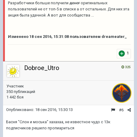
Разработчики больше получили
денег
оригинальных
пользователей не от топ-5 в списке а от остальных. Для них эта
акция была удачной. А вот для сообщества ...
Изменено
18 сен 2016, 15:31:08
пользователем dreameater_
1
Dobroe_Utro
325
Участник
350 публикаций
1 442 боя
Опубликовано:
18 сен 2016, 15:30:13
#6
Басня "Слон и моська" хахахаа, не известное чудо с 13к
подписчиков решило пропиариться