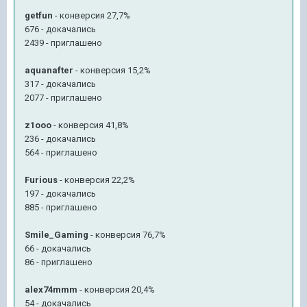
getfun
- конверсия 27,7%
676 - докачались
2439 - приглашено
aquanafter
- конверсия 15,2%
317 - докачались
2077 - приглашено
z1ooo
- конверсия 41,8%
236 - докачались
564 - приглашено
Furious
- конверсия 22,2%
197 - докачались
885 - приглашено
Smile_Gaming
- конверсия 76,7%
66 - докачались
86 - приглашено
alex74mmm
- конверсия 20,4%
54 - докачались