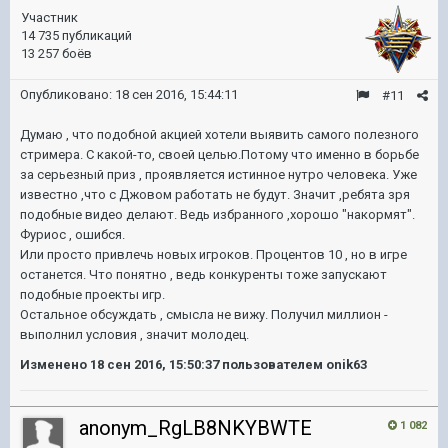
Участник
14 735 публикаций
13 257 боёв
Опубликовано:
18 сен 2016, 15:44:11
#11
Думаю , что подобной акцией хотели выявить самого полезного
стримера. С какой-то, своей целью.Потому что именно в борьбе
за серьезный приз , проявляется истинное нутро человека. Уже
известно ,что с Джовом работать не будут. Значит ,ребята зря
подобные видео делают. Ведь избранного ,хорошо "накормят".
Фуриос , ошибся.
Или просто привлечь новых игроков. Процентов 10 , но в игре
останется. Что понятно , ведь конкуренты тоже запускают
подобные проекты игр.
Остальное обсуждать , смысла не вижу. Получил миллион -
выполнил условия , значит молодец.
Изменено
18 сен 2016, 15:50:37
пользователем onik63
anonym_RgLB8NKYBWTE
1 082