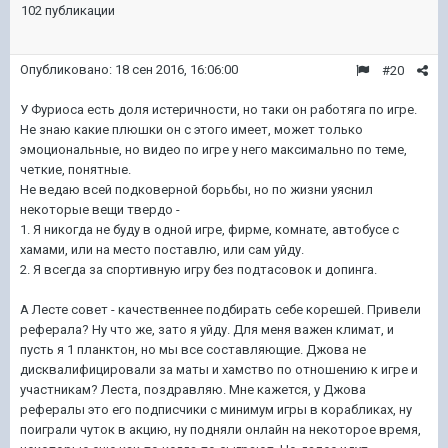
102 публикации
Опубликовано:
18 сен 2016, 16:06:00
#20
У Фуриоса есть доля истеричности, но таки он работяга по игре.
Не знаю какие плюшки он с этого имеет, может только
эмоциональные, но видео по игре у него максимально по теме,
четкие, понятные.
Не ведаю всей подковерной борьбы, но по жизни уяснил
некоторые вещи твердо -
1. Я никогда не буду в одной игре, фирме, комнате, автобусе с
хамами, или на место поставлю, или сам уйду.
2. Я всегда за спортивную игру без подтасовок и допинга.
А Лесте совет - качественнее подбирать себе корешей. Привели
реферала? Ну что же, зато я уйду. Для меня важен климат, и
пусть я 1 планктон, но мы все составляющие. Джова не
дисквалифицировали за маты и хамство по отношению к игре и
участникам? Леста, поздравляю. Мне кажется, у Джова
рефералы это его подписчики с минимум игры в корабликах, ну
поиграли чуток в акцию, ну подняли онлайн на некоторое время,