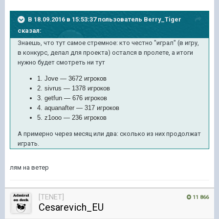
В 18.09.2016 в 15:53:37 пользователь Berry_Tiger
сказал:
Знаешь, что тут самое стремное: кто честно "играл" (в игру,
в конкурс, делал для проекта) остался в пролете, а итоги
нужно будет смотреть ни тут
1. Jove — 3672 игроков
2. sivrus — 1378 игроков
3. getfun — 676 игроков
4. aquanafter — 317 игроков
5. z1ooo — 236 игроков
А примерно через месяц или два: сколько из них продолжат
играть.
лям на ветер
[TENET]
11 866
Cesarevich_EU