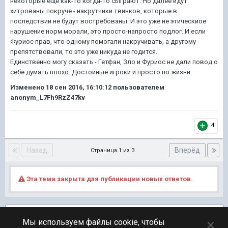
некоторые еще как-то когда-то сыграют. Но далее идут
хитрованы покруче - накрутчики твинков, которые в
последствии не будут востребованы. И это уже не этическиое
нарушение норм морали, это просто-напросто подлог. И если
Фуриос прав, что одному помогали накручивать, а другому
препятствовали, то это уже никуда не годится.
Единственно могу сказать - Гетфан, Зло и Фуриос не дали повод о
себе думать плохо. Достойные игроки и просто по жизни.
Изменено
18 сен 2016, 16:10:12
пользователем
anonym_L7Fh9RzZ47kv
4
Назад
Вперёд
Страница 1 из 3
Эта тема закрыта для публикации новых ответов.
Подписчики
1
×
Мы используем файлы cookie, чтобы