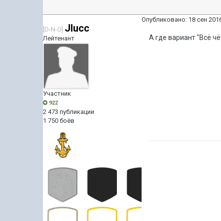
Опубликовано:
18 сен 2016
Jlucc
[D-N-O]
А где вариант "Всё чё
Лейтенант
Участник
922
2 473 публикации
1 750 боёв