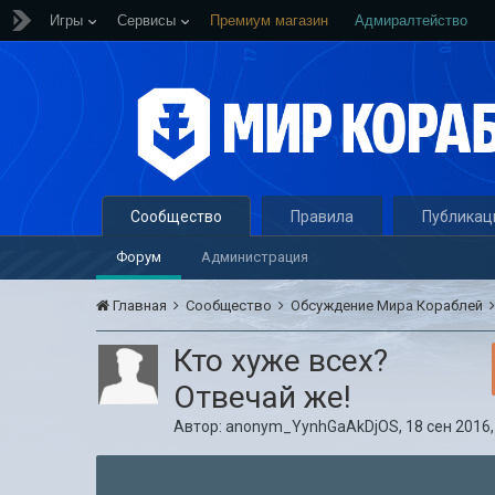
Игры
Сервисы
Премиум магазин
Адмиралтейство
Сообщество
Правила
Публикац
Форум
Администрация
Главная
Сообщество
Обсуждение Мира Кораблей
Кто хуже всех?
Отвечай же!
Автор:
anonym_YynhGaAkDjOS
,
18 сен 2016,