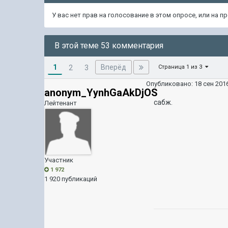
У вас нет прав на голосование в этом опросе, или на 
В этой теме 53 комментария
1
Вперёд
2
3
Страница 1 из 3
Опубликовано:
18 сен 2016
anonym_YynhGaAkDjOS
сабж.
Лейтенант
Участник
1 972
1 920 публикаций