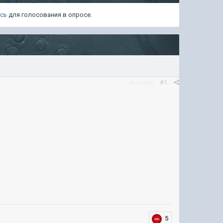
есь
для голосования в опросе.
Жалоба
#1
5