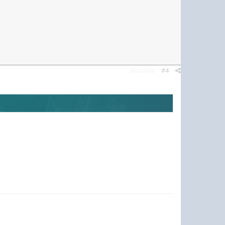
Жалоба
#4