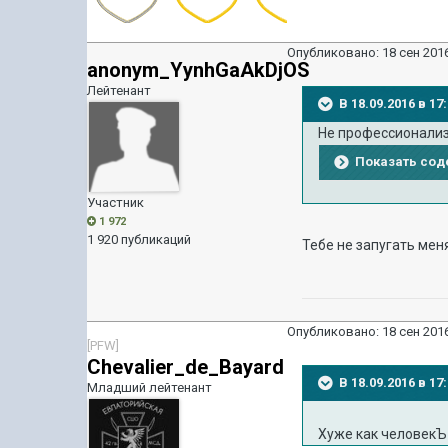
Опубликовано:
18 сен 2016
anonym_YynhGaAkDjOS
Лейтенант
В 18.09.2016 в 1
Не профессионали
Показать со
Участник
1 972
1 920 публикаций
Тебе не запугать меня
Опубликовано:
18 сен 2016
[PFW]
Chevalier_de_Bayard
В 18.09.2016 в 1
Младший лейтенант
Хуже как человекЪ