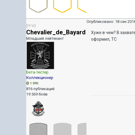
Опубликовано:
18 сен 2016
[PFW]
Chevalier_de_Bayard
Хуже в чем? В захват
Младший лейтенант
оформил, ТС
Бета-тестер
Коллекционер
1 090
816 публикаций
19 569 боёв