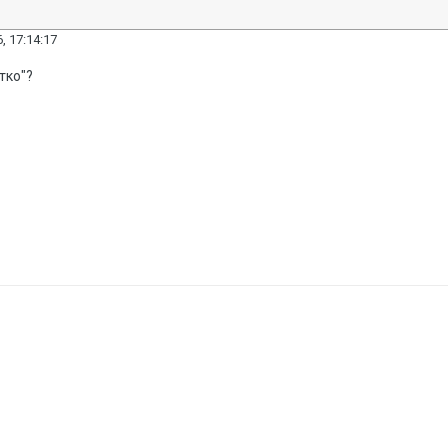
, 17:14:17
тко"?