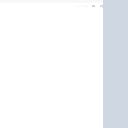
Жалоба
#6