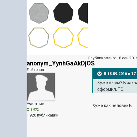
Опубликовано:
18 сен 2016
anonym_YynhGaAkDjOS
Лейтенант
В 18.09.2016 в 1
Хуже в чем? В захв
оформил, ТС
Участник
Хуже как человекЪ
1 972
1 920 публикаций