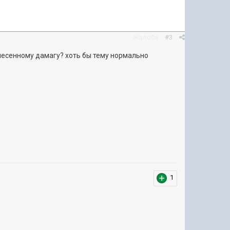
Жалоба
#3
анесенному дамагу? хоть бы тему нормально
1