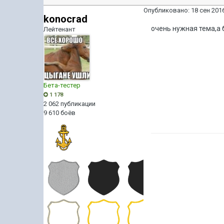
Опубликовано:
18 сен 2016
konocrad
очень нужная тема,а
Лейтенант
Бета-тестер
1 178
2 062 публикации
9 610 боёв