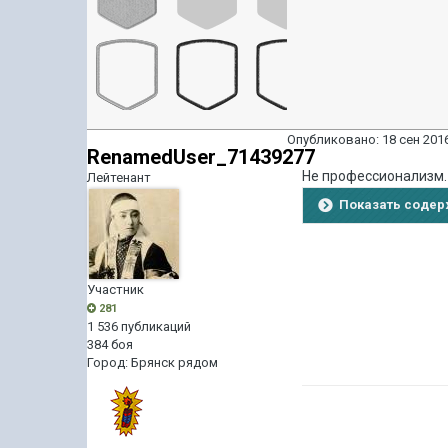
Опубликовано:
18 сен 2016
RenamedUser_71439277
Не профессионализм.
Лейтенант
Показать соде
Участник
281
1 536 публикаций
384 боя
Город
:
Брянск рядом