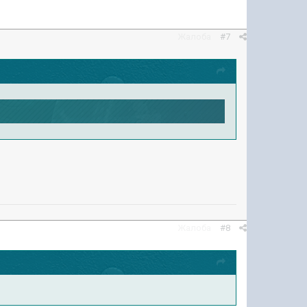
Жалоба
#7
Жалоба
#8