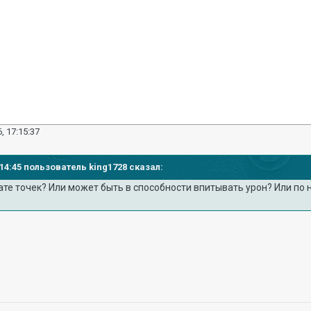
, 17:15:37
7:14:45 пользователь king1728 сказал:
ате точек? Или может быть в способности впитывать урон? Или по