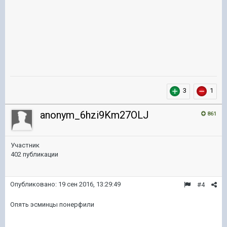
3
1
anonym_6hzi9Km27OLJ
861
Участник
402 публикации
Опубликовано:
19 сен 2016, 13:29:49
#4
Опять эсминцы понерфили