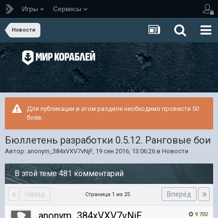
Игры
Сервисы
Новости
Для публикации в этом разделе необходимо провести 50
боёв.
Бюллетень разработки 0.5.12. Ранговые бои
Автор:
anonym_384xVXV7vNjF
,
19 сен 2016, 13:06:26
в
Новости
В этой теме 481 комментарий
Назад
Вперёд
Страница 1 из 25
anonym_384xVXV7vNjF
9 702