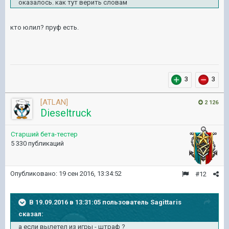
оказалось. как тут верить словам
кто юлил? пруф есть.
3
3
[ATLAN]
2 126
Dieseltruck
Старший бета-тестер
5 330 публикаций
Опубликовано:
19 сен 2016, 13:34:52
#12
В 19.09.2016 в 13:31:05 пользователь Sagittaris
сказал:
а если вылетел из игры - штраф ?